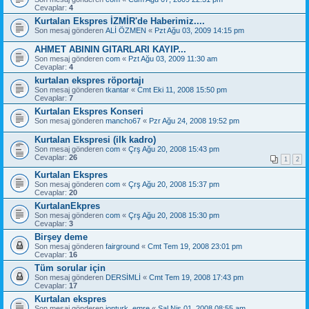
Cevaplar:
4
Kurtalan Ekspres İZMİR'de Haberimiz....
Son mesaj gönderen
ALİ ÖZMEN
«
Pzt Ağu 03, 2009 14:15 pm
AHMET ABININ GITARLARI KAYIP...
Son mesaj gönderen
com
«
Pzt Ağu 03, 2009 11:30 am
Cevaplar:
4
kurtalan ekspres röportajı
Son mesaj gönderen
tkantar
«
Cmt Eki 11, 2008 15:50 pm
Cevaplar:
7
Kurtalan Ekspres Konseri
Son mesaj gönderen
mancho67
«
Pzr Ağu 24, 2008 19:52 pm
Kurtalan Ekspresi (ilk kadro)
Son mesaj gönderen
com
«
Çrş Ağu 20, 2008 15:43 pm
Cevaplar:
26
1
2
Kurtalan Ekspres
Son mesaj gönderen
com
«
Çrş Ağu 20, 2008 15:37 pm
Cevaplar:
20
KurtalanEkpres
Son mesaj gönderen
com
«
Çrş Ağu 20, 2008 15:30 pm
Cevaplar:
3
Birşey deme
Son mesaj gönderen
fairground
«
Cmt Tem 19, 2008 23:01 pm
Cevaplar:
16
Tüm sorular için
Son mesaj gönderen
DERSİMLİ
«
Cmt Tem 19, 2008 17:43 pm
Cevaplar:
17
Kurtalan ekspres
Son mesaj gönderen
jonturk_emre
«
Sal Nis 01, 2008 08:55 am