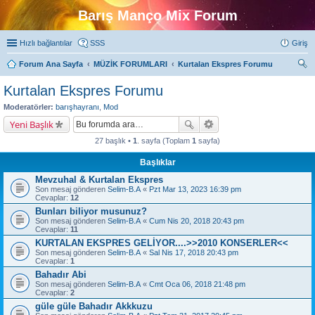
Barış Manço Mix Forum
Hızlı bağlantılar
SSS
Giriş
Forum Ana Sayfa
MÜZİK FORUMLARI
Kurtalan Ekspres Forumu
ra
Kurtalan Ekspres Forumu
Moderatörler:
barışhayranı
,
Mod
Yeni Başlık
27 başlık •
1
. sayfa (Toplam
1
sayfa)
Başlıklar
Mevzuhal & Kurtalan Ekspres
Son mesaj gönderen
Selim-B.A
«
Pzt Mar 13, 2023 16:39 pm
Cevaplar:
12
Bunları biliyor musunuz?
Son mesaj gönderen
Selim-B.A
«
Cum Nis 20, 2018 20:43 pm
Cevaplar:
11
KURTALAN EKSPRES GELİYOR....>>2010 KONSERLER<<
Son mesaj gönderen
Selim-B.A
«
Sal Nis 17, 2018 20:43 pm
Cevaplar:
1
Bahadır Abi
Son mesaj gönderen
Selim-B.A
«
Cmt Oca 06, 2018 21:48 pm
Cevaplar:
2
güle güle Bahadır Akkkuzu