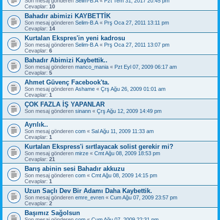
Son mesaj gönderen
Selim-B.A
«
Pzt Tem 31, 2017 20:45 pm
Cevaplar:
10
Bahadır abimizi KAYBETTİK
Son mesaj gönderen
Selim-B.A
«
Prş Oca 27, 2011 13:11 pm
Cevaplar:
14
Kurtalan Ekspres'in yeni kadrosu
Son mesaj gönderen
Selim-B.A
«
Prş Oca 27, 2011 13:07 pm
Cevaplar:
6
Bahadır Abimizi Kaybettik..
Son mesaj gönderen
manco_mania
«
Pzt Eyl 07, 2009 06:17 am
Cevaplar:
5
Ahmet Güvenç Facebook'ta.
Son mesaj gönderen
Ashame
«
Çrş Ağu 26, 2009 01:01 am
Cevaplar:
1
ÇOK FAZLA İŞ YAPANLAR
Son mesaj gönderen
sinann
«
Çrş Ağu 12, 2009 14:49 pm
Ayrılık..
Son mesaj gönderen
com
«
Sal Ağu 11, 2009 11:33 am
Cevaplar:
1
Kurtalan Ekspress'i sırtlayacak solist gerekir mi?
Son mesaj gönderen
mirze
«
Cmt Ağu 08, 2009 18:53 pm
Cevaplar:
21
Barış abinin sesi Bahadır akkuzu
Son mesaj gönderen
com
«
Cmt Ağu 08, 2009 14:15 pm
Cevaplar:
1
Uzun Saçlı Dev Bir Adamı Daha Kaybettik.
Son mesaj gönderen
emre_evren
«
Cum Ağu 07, 2009 23:57 pm
Cevaplar:
2
Başımız Sağolsun
Son mesaj gönderen
com
«
Cum Ağu 07, 2009 22:31 pm