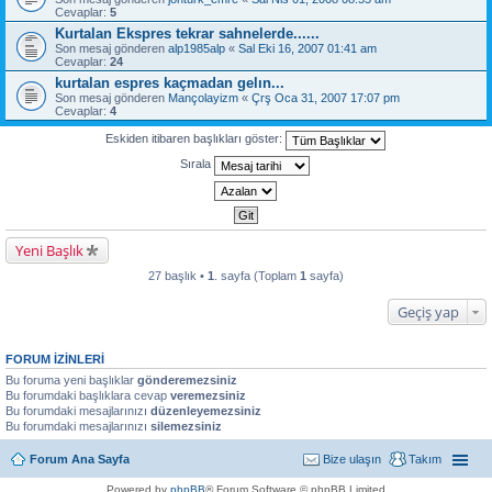
Cevaplar:
5
Kurtalan Ekspres tekrar sahnelerde......
Son mesaj gönderen
alp1985alp
«
Sal Eki 16, 2007 01:41 am
Cevaplar:
24
kurtalan espres kaçmadan gelın...
Son mesaj gönderen
Mançolayizm
«
Çrş Oca 31, 2007 17:07 pm
Cevaplar:
4
Eskiden itibaren başlıkları göster:
Sırala
Yeni Başlık
27 başlık •
1
. sayfa (Toplam
1
sayfa)
Geçiş yap
FORUM IZINLERI
Bu foruma yeni başlıklar
gönderemezsiniz
Bu forumdaki başlıklara cevap
veremezsiniz
Bu forumdaki mesajlarınızı
düzenleyemezsiniz
Bu forumdaki mesajlarınızı
silemezsiniz
Forum Ana Sayfa
Bize ulaşın
Takım
Powered by
phpBB
® Forum Software © phpBB Limited