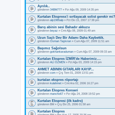
Ayrılık..
gönderen
34BM777
» Pzr Ağu 09, 2009 14:35 pm
Kurtalan Ekspress'i sırtlayacak solist gerekir mi
gönderen
alp1985alp
» Pzt Eki 15, 2007 17:38 pm
Barış abinin sesi Bahadır akkuzu
gönderen
beyaz
» Cmt Ağu 08, 2009 01:49 am
Uzun Saçlı Dev Bir Adamı Daha Kaybettik.
gönderen
Osman Taşkıran
» Cum Ağu 07, 2009 11:51 am
Başımız Sağolsun
gönderen
gokhankaraduman
» Cum Ağu 07, 2009 09:33 am
Kurtalan Ekspres İZMİR'de Haberimiz....
gönderen
ALİ ÖZMEN
» Pzt Ağu 03, 2009 14:15 pm
AHMET ABININ GITARLARI KAYIP...
gönderen
com
» Çrş Tem 01, 2009 13:51 pm
kurtalan ekspres röportajı
gönderen
kulahmet
» Cmt Ara 02, 2006 16:27 pm
Kurtalan Ekspres Konseri
gönderen
mancho67
» Pzr Ağu 24, 2008 19:52 pm
Kurtalan Ekspresi (ilk kadro)
gönderen
BM
» Çrş Eki 25, 2006 01:58 am
Kurtalan Ekspres
gönderen
BM
» Prş Kas 17, 2005 20:36 pm