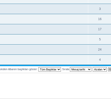
3
16
17
5
24
4
kiden itibaren başlıkları göster:
Sırala