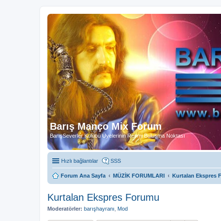
Barış Manço Mix Forum
BarışSeverler Kulübü Üyelerinin Resmi Buluşma Noktası
Hızlı bağlantılar
SSS
Forum Ana Sayfa
MÜZİK FORUMLARI
Kurtalan Ekspres
Kurtalan Ekspres Forumu
Moderatörler:
barışhayranı
,
Mod