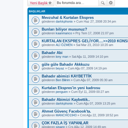
Yeni Başlık
BAŞLIKLAR
Mevzuhal & Kurtalan Ekspres
gönderen
darkkphonix
» Cum Haz 27, 2008 20:34 pm
Bunları biliyor musunuz?
gönderen
kaanmanco
» Prş Tem 17, 2008 21:07 pm
KURTALAN EKSPRES GELİYOR....>>2010 KON
gönderen
ALİ ÖZMEN
» Sal Mar 23, 2010 10:20 am
Bahadır Abi
gönderen
lony man
» Sal Ağu 11, 2009 14:10 pm
güle güle Bahadır Akkkuzu
gönderen
beyaz
» Cum Ağu 07, 2009 14:19 pm
Bahadır abimizi KAYBETTİK
gönderen
Ben Bilirim
» Cum Ağu 07, 2009 05:30 am
Kurtalan Ekspres'in yeni kadrosu
gönderen
penguen
» Cum Eyl 11, 2009 00:27 am
Bahadır Abimizi Kaybettik..
gönderen
darkkphonix
» Cum Ağu 07, 2009 13:25 pm
Ahmet Güvenç Facebook'ta.
gönderen
MANCHO1943
» Cmt Ağu 22, 2009 18:52 pm
ÇOK FAZLA İŞ YAPANLAR
gönderen
sinann
» Çrş Ağu 12, 2009 14:49 pm