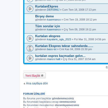
KurtalanEkpres
gönderen
DERSİMLİ
» Cum Tem 18, 2008 17:13 pm
Birşey deme
gönderen
kaanmanco
» Cmt Tem 19, 2008 18:12 pm
Tüm sorular için
gönderen
kaanmanco
» Çrş Tem 09, 2008 19:11 pm
Kurtalan ekspres
gönderen
kayalarin_oglu_2023
» Pzt Mar 31, 2008 14:56 pm
Kurtalan Ekspres tekrar sahnelerde......
gönderen
bass-ist
» Cmt Kas 04, 2006 15:30 pm
kurtalan espres kaçmadan gelın...
gönderen
manco halil
» Çrş Oca 31, 2007 10:54 am
Es
Yeni Başlık
Ana sayfaya dön
FORUM IZINLERI
Bu foruma yeni başlıklar
gönderemezsiniz
Bu forumdaki başlıklara cevap
veremezsiniz
Bu forumdaki mesajlarınızı
düzenleyemezsiniz