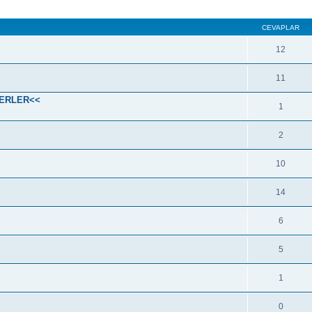
CEVAPLAR
12
11
SERLER<<
1
2
10
14
6
5
1
0