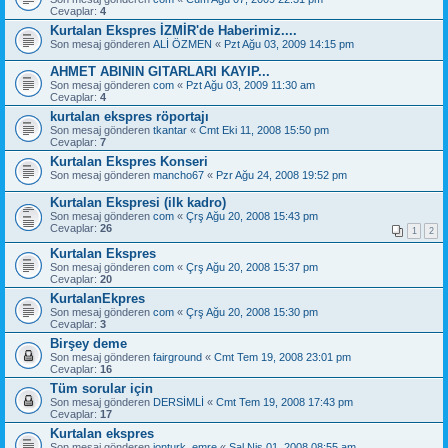
Cevaplar:
4
Kurtalan Ekspres İZMİR'de Haberimiz....
Son mesaj gönderen
ALİ ÖZMEN
«
Pzt Ağu 03, 2009 14:15 pm
AHMET ABININ GITARLARI KAYIP...
Son mesaj gönderen
com
«
Pzt Ağu 03, 2009 11:30 am
Cevaplar:
4
kurtalan ekspres röportajı
Son mesaj gönderen
tkantar
«
Cmt Eki 11, 2008 15:50 pm
Cevaplar:
7
Kurtalan Ekspres Konseri
Son mesaj gönderen
mancho67
«
Pzr Ağu 24, 2008 19:52 pm
Kurtalan Ekspresi (ilk kadro)
Son mesaj gönderen
com
«
Çrş Ağu 20, 2008 15:43 pm
Cevaplar:
26
1
2
Kurtalan Ekspres
Son mesaj gönderen
com
«
Çrş Ağu 20, 2008 15:37 pm
Cevaplar:
20
KurtalanEkpres
Son mesaj gönderen
com
«
Çrş Ağu 20, 2008 15:30 pm
Cevaplar:
3
Birşey deme
Son mesaj gönderen
fairground
«
Cmt Tem 19, 2008 23:01 pm
Cevaplar:
16
Tüm sorular için
Son mesaj gönderen
DERSİMLİ
«
Cmt Tem 19, 2008 17:43 pm
Cevaplar:
17
Kurtalan ekspres
Son mesaj gönderen
jonturk_emre
«
Sal Nis 01, 2008 08:55 am