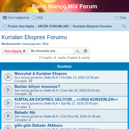
Barış Manço Mix Forum
Hızlı bağlantılar
SSS
Giriş
Forum Ana Sayfa
MÜZİK FORUMLARI
Kurtalan Ekspres Forumu
ra
Kurtalan Ekspres Forumu
Moderatörler:
barışhayranı
,
Mod
Yeni Başlık
27 başlık •
1
. sayfa (Toplam
1
sayfa)
Başlıklar
Mevzuhal & Kurtalan Ekspres
Son mesaj gönderen
Selim-B.A
«
Pzt Mar 13, 2023 16:39 pm
Cevaplar:
12
Bunları biliyor musunuz?
Son mesaj gönderen
Selim-B.A
«
Cum Nis 20, 2018 20:43 pm
Cevaplar:
11
KURTALAN EKSPRES GELİYOR....>>2010 KONSERLER<<
Son mesaj gönderen
Selim-B.A
«
Sal Nis 17, 2018 20:43 pm
Cevaplar:
1
Bahadır Abi
Son mesaj gönderen
Selim-B.A
«
Cmt Oca 06, 2018 21:48 pm
Cevaplar:
2
güle güle Bahadır Akkkuzu