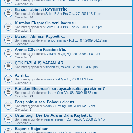
Son mesaj gönderen
Selim-B.A
«
Pzt Tem 31, 2017 20:45 pm
Cevaplar:
10
Bahadır abimizi KAYBETTİK
Son mesaj gönderen
Selim-B.A
«
Prş Oca 27, 2011 13:11 pm
Cevaplar:
14
Kurtalan Ekspres'in yeni kadrosu
Son mesaj gönderen
Selim-B.A
«
Prş Oca 27, 2011 13:07 pm
Cevaplar:
6
Bahadır Abimizi Kaybettik..
Son mesaj gönderen
manco_mania
«
Pzt Eyl 07, 2009 06:17 am
Cevaplar:
5
Ahmet Güvenç Facebook'ta.
Son mesaj gönderen
Ashame
«
Çrş Ağu 26, 2009 01:01 am
Cevaplar:
1
ÇOK FAZLA İŞ YAPANLAR
Son mesaj gönderen
sinann
«
Çrş Ağu 12, 2009 14:49 pm
Ayrılık..
Son mesaj gönderen
com
«
Sal Ağu 11, 2009 11:33 am
Cevaplar:
1
Kurtalan Ekspress'i sırtlayacak solist gerekir mi?
Son mesaj gönderen
mirze
«
Cmt Ağu 08, 2009 18:53 pm
Cevaplar:
21
Barış abinin sesi Bahadır akkuzu
Son mesaj gönderen
com
«
Cmt Ağu 08, 2009 14:15 pm
Cevaplar:
1
Uzun Saçlı Dev Bir Adamı Daha Kaybettik.
Son mesaj gönderen
emre_evren
«
Cum Ağu 07, 2009 23:57 pm
Cevaplar:
2
Başımız Sağolsun
Son mesaj gönderen
com
«
Cum Ağu 07, 2009 22:31 pm