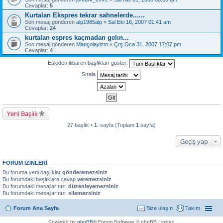
Cevaplar:
5
Kurtalan Ekspres tekrar sahnelerde......
Son mesaj gönderen
alp1985alp
«
Sal Eki 16, 2007 01:41 am
Cevaplar:
24
kurtalan espres kaçmadan gelın...
Son mesaj gönderen
Mançolayizm
«
Çrş Oca 31, 2007 17:07 pm
Cevaplar:
4
Eskiden itibaren başlıkları göster:
Sırala
Yeni Başlık
27 başlık •
1
. sayfa (Toplam
1
sayfa)
Geçiş yap
FORUM IZINLERI
Bu foruma yeni başlıklar
gönderemezsiniz
Bu forumdaki başlıklara cevap
veremezsiniz
Bu forumdaki mesajlarınızı
düzenleyemezsiniz
Bu forumdaki mesajlarınızı
silemezsiniz
Forum Ana Sayfa
Bize ulaşın
Takım
Powered by
phpBB
® Forum Software © phpBB Limited