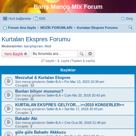
Barış Manço Mix Forum
Hızlı bağlantılar
SSS
Giriş
Forum Ana Sayfa
MÜZİK FORUMLARI
Kurtalan Ekspres Forumu
ra
Kurtalan Ekspres Forumu
Moderatörler:
barışhayranı
,
Mod
Yeni Başlık
27 başlık •
1
. sayfa (Toplam
1
sayfa)
Başlıklar
Mevzuhal & Kurtalan Ekspres
Son mesaj gönderen
Selim-B.A
«
Pzt Mar 13, 2023 16:39 pm
Cevaplar:
12
Bunları biliyor musunuz?
Son mesaj gönderen
Selim-B.A
«
Cum Nis 20, 2018 20:43 pm
Cevaplar:
11
KURTALAN EKSPRES GELİYOR....>>2010 KONSERLER<<
Son mesaj gönderen
Selim-B.A
«
Sal Nis 17, 2018 20:43 pm
Cevaplar:
1
Bahadır Abi
Son mesaj gönderen
Selim-B.A
«
Cmt Oca 06, 2018 21:48 pm
Cevaplar:
2
güle güle Bahadır Akkkuzu