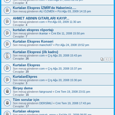
Cevaplar:
4
Kurtalan Ekspres İZMİR'de Haberimiz....
Son mesaj gönderen
ALİ ÖZMEN
«
Pzt Ağu 03, 2009 14:15 pm
AHMET ABININ GITARLARI KAYIP...
Son mesaj gönderen
com
«
Pzt Ağu 03, 2009 11:30 am
Cevaplar:
4
kurtalan ekspres röportajı
Son mesaj gönderen
tkantar
«
Cmt Eki 11, 2008 15:50 pm
Cevaplar:
7
Kurtalan Ekspres Konseri
Son mesaj gönderen
mancho67
«
Pzr Ağu 24, 2008 19:52 pm
Kurtalan Ekspresi (ilk kadro)
Son mesaj gönderen
com
«
Çrş Ağu 20, 2008 15:43 pm
Cevaplar:
26
1
2
Kurtalan Ekspres
Son mesaj gönderen
com
«
Çrş Ağu 20, 2008 15:37 pm
Cevaplar:
20
KurtalanEkpres
Son mesaj gönderen
com
«
Çrş Ağu 20, 2008 15:30 pm
Cevaplar:
3
Birşey deme
Son mesaj gönderen
fairground
«
Cmt Tem 19, 2008 23:01 pm
Cevaplar:
16
Tüm sorular için
Son mesaj gönderen
DERSİMLİ
«
Cmt Tem 19, 2008 17:43 pm
Cevaplar:
17
Kurtalan ekspres
Son mesaj gönderen
jonturk_emre
«
Sal Nis 01, 2008 08:55 am