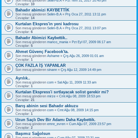
Son mesaj gönderen
Selim-B.A
«
Pzt Tem 31, 2017 20:45 pm
Cevaplar:
10
Bahadır abimizi KAYBETTİK
Son mesaj gönderen
Selim-B.A
«
Prş Oca 27, 2011 13:11 pm
Cevaplar:
14
Kurtalan Ekspres'in yeni kadrosu
Son mesaj gönderen
Selim-B.A
«
Prş Oca 27, 2011 13:07 pm
Cevaplar:
6
Bahadır Abimizi Kaybettik..
Son mesaj gönderen
manco_mania
«
Pzt Eyl 07, 2009 06:17 am
Cevaplar:
5
Ahmet Güvenç Facebook'ta.
Son mesaj gönderen
Ashame
«
Çrş Ağu 26, 2009 01:01 am
Cevaplar:
1
ÇOK FAZLA İŞ YAPANLAR
Son mesaj gönderen
sinann
«
Çrş Ağu 12, 2009 14:49 pm
Ayrılık..
Son mesaj gönderen
com
«
Sal Ağu 11, 2009 11:33 am
Cevaplar:
1
Kurtalan Ekspress'i sırtlayacak solist gerekir mi?
Son mesaj gönderen
mirze
«
Cmt Ağu 08, 2009 18:53 pm
Cevaplar:
21
Barış abinin sesi Bahadır akkuzu
Son mesaj gönderen
com
«
Cmt Ağu 08, 2009 14:15 pm
Cevaplar:
1
Uzun Saçlı Dev Bir Adamı Daha Kaybettik.
Son mesaj gönderen
emre_evren
«
Cum Ağu 07, 2009 23:57 pm
Cevaplar:
2
Başımız Sağolsun
Son mesaj gönderen
com
«
Cum Ağu 07, 2009 22:31 pm