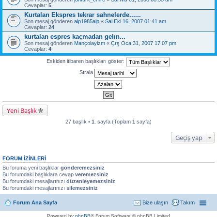
Cevaplar:
5
Kurtalan Ekspres tekrar sahnelerde......
Son mesaj gönderen
alp1985alp
«
Sal Eki 16, 2007 01:41 am
Cevaplar:
24
kurtalan espres kaçmadan gelın...
Son mesaj gönderen
Mançolayizm
«
Çrş Oca 31, 2007 17:07 pm
Cevaplar:
4
Eskiden itibaren başlıkları göster:
Sırala
Yeni Başlık
27 başlık •
1
. sayfa (Toplam
1
sayfa)
Geçiş yap
FORUM IZINLERI
Bu foruma yeni başlıklar
gönderemezsiniz
Bu forumdaki başlıklara cevap
veremezsiniz
Bu forumdaki mesajlarınızı
düzenleyemezsiniz
Bu forumdaki mesajlarınızı
silemezsiniz
Forum Ana Sayfa
Bize ulaşın
Takım
Powered by
phpBB
® Forum Software © phpBB Limited