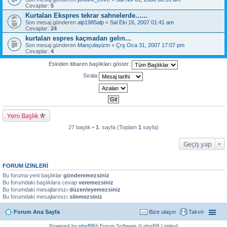
Cevaplar:
5
Kurtalan Ekspres tekrar sahnelerde......
Son mesaj gönderen
alp1985alp
«
Sal Eki 16, 2007 01:41 am
Cevaplar:
24
kurtalan espres kaçmadan gelın...
Son mesaj gönderen
Mançolayizm
«
Çrş Oca 31, 2007 17:07 pm
Cevaplar:
4
Eskiden itibaren başlıkları göster:
Sırala
Yeni Başlık
27 başlık •
1
. sayfa (Toplam
1
sayfa)
Geçiş yap
FORUM IZINLERI
Bu foruma yeni başlıklar
gönderemezsiniz
Bu forumdaki başlıklara cevap
veremezsiniz
Bu forumdaki mesajlarınızı
düzenleyemezsiniz
Bu forumdaki mesajlarınızı
silemezsiniz
Forum Ana Sayfa
Bize ulaşın
Takım
Powered by
phpBB
® Forum Software © phpBB Limited