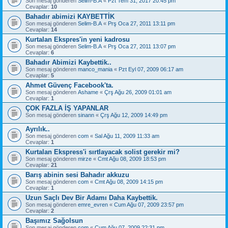
Son mesaj gönderen
Selim-B.A
«
Pzt Tem 31, 2017 20:45 pm
Cevaplar:
10
Bahadır abimizi KAYBETTİK
Son mesaj gönderen
Selim-B.A
«
Prş Oca 27, 2011 13:11 pm
Cevaplar:
14
Kurtalan Ekspres'in yeni kadrosu
Son mesaj gönderen
Selim-B.A
«
Prş Oca 27, 2011 13:07 pm
Cevaplar:
6
Bahadır Abimizi Kaybettik..
Son mesaj gönderen
manco_mania
«
Pzt Eyl 07, 2009 06:17 am
Cevaplar:
5
Ahmet Güvenç Facebook'ta.
Son mesaj gönderen
Ashame
«
Çrş Ağu 26, 2009 01:01 am
Cevaplar:
1
ÇOK FAZLA İŞ YAPANLAR
Son mesaj gönderen
sinann
«
Çrş Ağu 12, 2009 14:49 pm
Ayrılık..
Son mesaj gönderen
com
«
Sal Ağu 11, 2009 11:33 am
Cevaplar:
1
Kurtalan Ekspress'i sırtlayacak solist gerekir mi?
Son mesaj gönderen
mirze
«
Cmt Ağu 08, 2009 18:53 pm
Cevaplar:
21
Barış abinin sesi Bahadır akkuzu
Son mesaj gönderen
com
«
Cmt Ağu 08, 2009 14:15 pm
Cevaplar:
1
Uzun Saçlı Dev Bir Adamı Daha Kaybettik.
Son mesaj gönderen
emre_evren
«
Cum Ağu 07, 2009 23:57 pm
Cevaplar:
2
Başımız Sağolsun
Son mesaj gönderen
com
«
Cum Ağu 07, 2009 22:31 pm