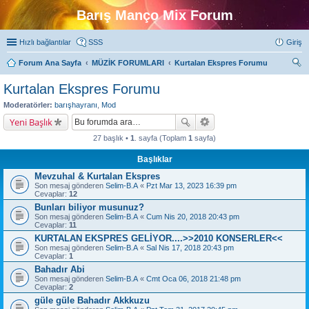
Barış Manço Mix Forum
Hızlı bağlantılar
SSS
Giriş
Forum Ana Sayfa
MÜZİK FORUMLARI
Kurtalan Ekspres Forumu
ra
Kurtalan Ekspres Forumu
Moderatörler:
barışhayranı
,
Mod
Yeni Başlık
27 başlık •
1
. sayfa (Toplam
1
sayfa)
Başlıklar
Mevzuhal & Kurtalan Ekspres
Son mesaj gönderen
Selim-B.A
«
Pzt Mar 13, 2023 16:39 pm
Cevaplar:
12
Bunları biliyor musunuz?
Son mesaj gönderen
Selim-B.A
«
Cum Nis 20, 2018 20:43 pm
Cevaplar:
11
KURTALAN EKSPRES GELİYOR....>>2010 KONSERLER<<
Son mesaj gönderen
Selim-B.A
«
Sal Nis 17, 2018 20:43 pm
Cevaplar:
1
Bahadır Abi
Son mesaj gönderen
Selim-B.A
«
Cmt Oca 06, 2018 21:48 pm
Cevaplar:
2
güle güle Bahadır Akkkuzu