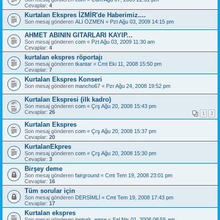
Cevaplar:
4
Kurtalan Ekspres İZMİR'de Haberimiz....
Son mesaj gönderen
ALİ ÖZMEN
«
Pzt Ağu 03, 2009 14:15 pm
AHMET ABININ GITARLARI KAYIP...
Son mesaj gönderen
com
«
Pzt Ağu 03, 2009 11:30 am
Cevaplar:
4
kurtalan ekspres röportajı
Son mesaj gönderen
tkantar
«
Cmt Eki 11, 2008 15:50 pm
Cevaplar:
7
Kurtalan Ekspres Konseri
Son mesaj gönderen
mancho67
«
Pzr Ağu 24, 2008 19:52 pm
Kurtalan Ekspresi (ilk kadro)
Son mesaj gönderen
com
«
Çrş Ağu 20, 2008 15:43 pm
Cevaplar:
26
1
2
Kurtalan Ekspres
Son mesaj gönderen
com
«
Çrş Ağu 20, 2008 15:37 pm
Cevaplar:
20
KurtalanEkpres
Son mesaj gönderen
com
«
Çrş Ağu 20, 2008 15:30 pm
Cevaplar:
3
Birşey deme
Son mesaj gönderen
fairground
«
Cmt Tem 19, 2008 23:01 pm
Cevaplar:
16
Tüm sorular için
Son mesaj gönderen
DERSİMLİ
«
Cmt Tem 19, 2008 17:43 pm
Cevaplar:
17
Kurtalan ekspres
Son mesaj gönderen
jonturk_emre
«
Sal Nis 01, 2008 08:55 am