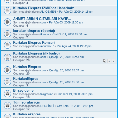
Cevaplar:
4
Kurtalan Ekspres İZMİR'de Haberimiz....
Son mesaj gönderen
ALİ ÖZMEN
«
Pzt Ağu 03, 2009 14:15 pm
AHMET ABININ GITARLARI KAYIP...
Son mesaj gönderen
com
«
Pzt Ağu 03, 2009 11:30 am
Cevaplar:
4
kurtalan ekspres röportajı
Son mesaj gönderen
tkantar
«
Cmt Eki 11, 2008 15:50 pm
Cevaplar:
7
Kurtalan Ekspres Konseri
Son mesaj gönderen
mancho67
«
Pzr Ağu 24, 2008 19:52 pm
Kurtalan Ekspresi (ilk kadro)
Son mesaj gönderen
com
«
Çrş Ağu 20, 2008 15:43 pm
Cevaplar:
26
1
2
Kurtalan Ekspres
Son mesaj gönderen
com
«
Çrş Ağu 20, 2008 15:37 pm
Cevaplar:
20
KurtalanEkpres
Son mesaj gönderen
com
«
Çrş Ağu 20, 2008 15:30 pm
Cevaplar:
3
Birşey deme
Son mesaj gönderen
fairground
«
Cmt Tem 19, 2008 23:01 pm
Cevaplar:
16
Tüm sorular için
Son mesaj gönderen
DERSİMLİ
«
Cmt Tem 19, 2008 17:43 pm
Cevaplar:
17
Kurtalan ekspres
Son mesaj gönderen
jonturk_emre
«
Sal Nis 01, 2008 08:55 am