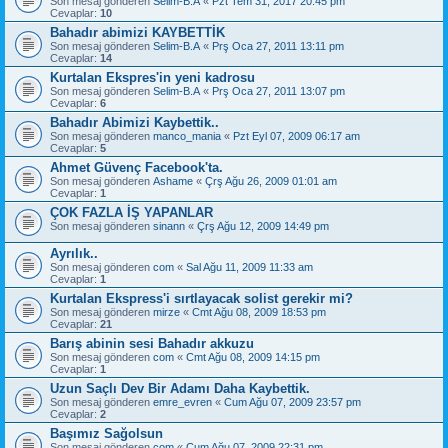
Son mesaj gönderen
Selim-B.A
«
Pzt Tem 31, 2017 20:45 pm
Cevaplar:
10
Bahadır abimizi KAYBETTİK
Son mesaj gönderen
Selim-B.A
«
Prş Oca 27, 2011 13:11 pm
Cevaplar:
14
Kurtalan Ekspres'in yeni kadrosu
Son mesaj gönderen
Selim-B.A
«
Prş Oca 27, 2011 13:07 pm
Cevaplar:
6
Bahadır Abimizi Kaybettik..
Son mesaj gönderen
manco_mania
«
Pzt Eyl 07, 2009 06:17 am
Cevaplar:
5
Ahmet Güvenç Facebook'ta.
Son mesaj gönderen
Ashame
«
Çrş Ağu 26, 2009 01:01 am
Cevaplar:
1
ÇOK FAZLA İŞ YAPANLAR
Son mesaj gönderen
sinann
«
Çrş Ağu 12, 2009 14:49 pm
Ayrılık..
Son mesaj gönderen
com
«
Sal Ağu 11, 2009 11:33 am
Cevaplar:
1
Kurtalan Ekspress'i sırtlayacak solist gerekir mi?
Son mesaj gönderen
mirze
«
Cmt Ağu 08, 2009 18:53 pm
Cevaplar:
21
Barış abinin sesi Bahadır akkuzu
Son mesaj gönderen
com
«
Cmt Ağu 08, 2009 14:15 pm
Cevaplar:
1
Uzun Saçlı Dev Bir Adamı Daha Kaybettik.
Son mesaj gönderen
emre_evren
«
Cum Ağu 07, 2009 23:57 pm
Cevaplar:
2
Başımız Sağolsun
Son mesaj gönderen
com
«
Cum Ağu 07, 2009 22:31 pm