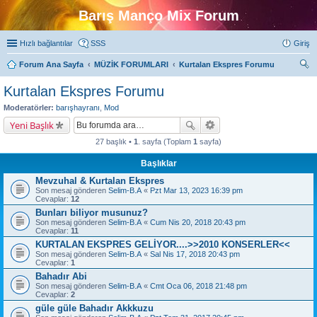
Barış Manço Mix Forum
Hızlı bağlantılar
SSS
Giriş
Forum Ana Sayfa
MÜZİK FORUMLARI
Kurtalan Ekspres Forumu
ra
Kurtalan Ekspres Forumu
Moderatörler:
barışhayranı
,
Mod
Yeni Başlık
27 başlık •
1
. sayfa (Toplam
1
sayfa)
Başlıklar
Mevzuhal & Kurtalan Ekspres
Son mesaj gönderen
Selim-B.A
«
Pzt Mar 13, 2023 16:39 pm
Cevaplar:
12
Bunları biliyor musunuz?
Son mesaj gönderen
Selim-B.A
«
Cum Nis 20, 2018 20:43 pm
Cevaplar:
11
KURTALAN EKSPRES GELİYOR....>>2010 KONSERLER<<
Son mesaj gönderen
Selim-B.A
«
Sal Nis 17, 2018 20:43 pm
Cevaplar:
1
Bahadır Abi
Son mesaj gönderen
Selim-B.A
«
Cmt Oca 06, 2018 21:48 pm
Cevaplar:
2
güle güle Bahadır Akkkuzu