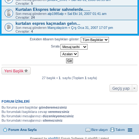
Cevaplar:
5
Kurtalan Ekspres tekrar sahnelerde......
Son mesaj gönderen
alp1985alp
«
Sal Eki 16, 2007 01:41 am
Cevaplar:
24
kurtalan espres kaçmadan gelın...
Son mesaj gönderen
Mançolayizm
«
Çrş Oca 31, 2007 17:07 pm
Cevaplar:
4
Eskiden itibaren başlıkları göster:
Sırala
Yeni Başlık
27 başlık •
1
. sayfa (Toplam
1
sayfa)
Geçiş yap
FORUM IZINLERI
Bu foruma yeni başlıklar
gönderemezsiniz
Bu forumdaki başlıklara cevap
veremezsiniz
Bu forumdaki mesajlarınızı
düzenleyemezsiniz
Bu forumdaki mesajlarınızı
silemezsiniz
Forum Ana Sayfa
Bize ulaşın
Takım
Powered by
phpBB
® Forum Software © phpBB Limited