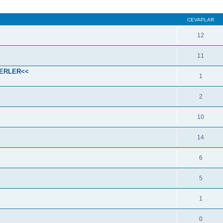
CEVAPLAR
12
11
SERLER<<
1
2
10
14
6
5
1
0