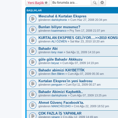
Yeni Başlık
BAŞLIKLAR
Mevzuhal & Kurtalan Ekspres
gönderen
darkkphonix
» Cum Haz 27, 2008 20:34 pm
Bunları biliyor musunuz?
gönderen
kaanmanco
» Prş Tem 17, 2008 21:07 pm
KURTALAN EKSPRES GELİYOR....>>2010 KON
gönderen
ALİ ÖZMEN
» Sal Mar 23, 2010 10:20 am
Bahadır Abi
gönderen
lony man
» Sal Ağu 11, 2009 14:10 pm
güle güle Bahadır Akkkuzu
gönderen
beyaz
» Cum Ağu 07, 2009 14:19 pm
Bahadır abimizi KAYBETTİK
gönderen
Ben Bilirim
» Cum Ağu 07, 2009 05:30 am
Kurtalan Ekspres'in yeni kadrosu
gönderen
penguen
» Cum Eyl 11, 2009 00:27 am
Bahadır Abimizi Kaybettik..
gönderen
darkkphonix
» Cum Ağu 07, 2009 13:25 pm
Ahmet Güvenç Facebook'ta.
gönderen
MANCHO1943
» Cmt Ağu 22, 2009 18:52 pm
ÇOK FAZLA İŞ YAPANLAR
gönderen
sinann
» Çrş Ağu 12, 2009 14:49 pm