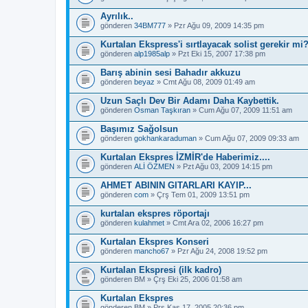
Ayrılık..
gönderen
34BM777
» Pzr Ağu 09, 2009 14:35 pm
Kurtalan Ekspress'i sırtlayacak solist gerekir mi
gönderen
alp1985alp
» Pzt Eki 15, 2007 17:38 pm
Barış abinin sesi Bahadır akkuzu
gönderen
beyaz
» Cmt Ağu 08, 2009 01:49 am
Uzun Saçlı Dev Bir Adamı Daha Kaybettik.
gönderen
Osman Taşkıran
» Cum Ağu 07, 2009 11:51 am
Başımız Sağolsun
gönderen
gokhankaraduman
» Cum Ağu 07, 2009 09:33 am
Kurtalan Ekspres İZMİR'de Haberimiz....
gönderen
ALİ ÖZMEN
» Pzt Ağu 03, 2009 14:15 pm
AHMET ABININ GITARLARI KAYIP...
gönderen
com
» Çrş Tem 01, 2009 13:51 pm
kurtalan ekspres röportajı
gönderen
kulahmet
» Cmt Ara 02, 2006 16:27 pm
Kurtalan Ekspres Konseri
gönderen
mancho67
» Pzr Ağu 24, 2008 19:52 pm
Kurtalan Ekspresi (ilk kadro)
gönderen
BM
» Çrş Eki 25, 2006 01:58 am
Kurtalan Ekspres
gönderen
BM
» Prş Kas 17, 2005 20:36 pm