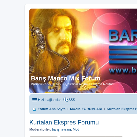
Barış Manço Mix Forum
BarışSeverler Kulübü Üyelerinin Resmi Buluşma Noktası
Hızlı bağlantılar
SSS
Forum Ana Sayfa
MÜZİK FORUMLARI
Kurtalan Ekspres
Kurtalan Ekspres Forumu
Moderatörler:
barışhayranı
,
Mod