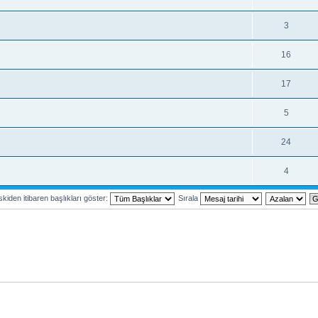
3
16
17
5
24
4
kiden itibaren başlıkları göster:
Sırala