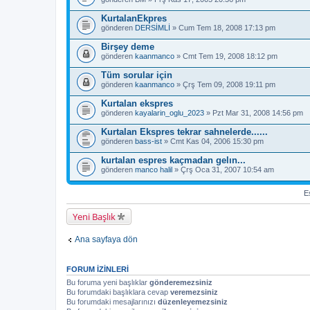
KurtalanEkpres
gönderen
DERSİMLİ
» Cum Tem 18, 2008 17:13 pm
Birşey deme
gönderen
kaanmanco
» Cmt Tem 19, 2008 18:12 pm
Tüm sorular için
gönderen
kaanmanco
» Çrş Tem 09, 2008 19:11 pm
Kurtalan ekspres
gönderen
kayalarin_oglu_2023
» Pzt Mar 31, 2008 14:56 pm
Kurtalan Ekspres tekrar sahnelerde......
gönderen
bass-ist
» Cmt Kas 04, 2006 15:30 pm
kurtalan espres kaçmadan gelın...
gönderen
manco halil
» Çrş Oca 31, 2007 10:54 am
Es
Yeni Başlık
Ana sayfaya dön
FORUM IZINLERI
Bu foruma yeni başlıklar
gönderemezsiniz
Bu forumdaki başlıklara cevap
veremezsiniz
Bu forumdaki mesajlarınızı
düzenleyemezsiniz