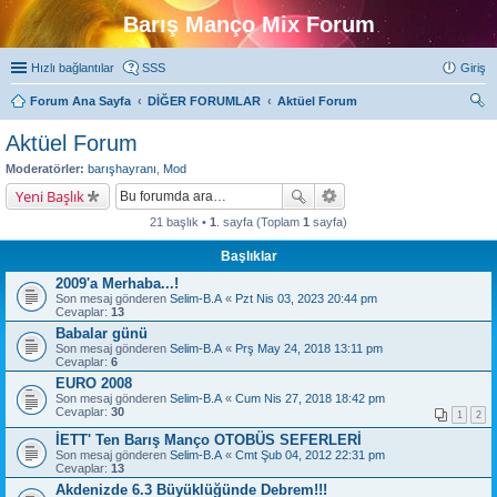
Barış Manço Mix Forum
Hızlı bağlantılar
SSS
Giriş
Forum Ana Sayfa
DİĞER FORUMLAR
Aktüel Forum
ra
Aktüel Forum
Moderatörler:
barışhayranı
,
Mod
Yeni Başlık
21 başlık •
1
. sayfa (Toplam
1
sayfa)
Başlıklar
2009'a Merhaba...!
Son mesaj gönderen
Selim-B.A
«
Pzt Nis 03, 2023 20:44 pm
Cevaplar:
13
Babalar günü
Son mesaj gönderen
Selim-B.A
«
Prş May 24, 2018 13:11 pm
Cevaplar:
6
EURO 2008
Son mesaj gönderen
Selim-B.A
«
Cum Nis 27, 2018 18:42 pm
Cevaplar:
30
1
2
İETT' Ten Barış Manço OTOBÜS SEFERLERİ
Son mesaj gönderen
Selim-B.A
«
Cmt Şub 04, 2012 22:31 pm
Cevaplar:
13
Akdenizde 6.3 Büyüklüğünde Debrem!!!