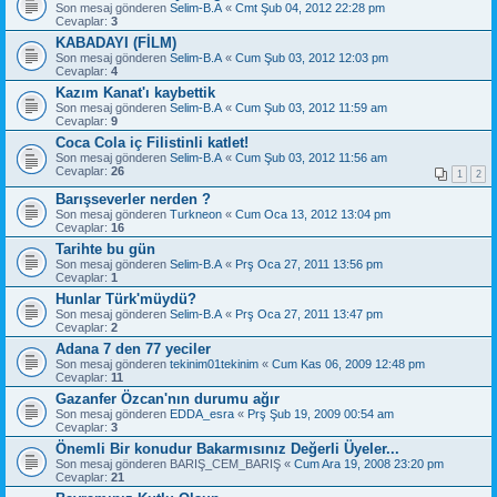
Son mesaj gönderen
Selim-B.A
«
Cmt Şub 04, 2012 22:28 pm
Cevaplar:
3
KABADAYI (FİLM)
Son mesaj gönderen
Selim-B.A
«
Cum Şub 03, 2012 12:03 pm
Cevaplar:
4
Kazım Kanat'ı kaybettik
Son mesaj gönderen
Selim-B.A
«
Cum Şub 03, 2012 11:59 am
Cevaplar:
9
Coca Cola iç Filistinli katlet!
Son mesaj gönderen
Selim-B.A
«
Cum Şub 03, 2012 11:56 am
Cevaplar:
26
1
2
Barışseverler nerden ?
Son mesaj gönderen
Turkneon
«
Cum Oca 13, 2012 13:04 pm
Cevaplar:
16
Tarihte bu gün
Son mesaj gönderen
Selim-B.A
«
Prş Oca 27, 2011 13:56 pm
Cevaplar:
1
Hunlar Türk'müydü?
Son mesaj gönderen
Selim-B.A
«
Prş Oca 27, 2011 13:47 pm
Cevaplar:
2
Adana 7 den 77 yeciler
Son mesaj gönderen
tekinim01tekinim
«
Cum Kas 06, 2009 12:48 pm
Cevaplar:
11
Gazanfer Özcan'nın durumu ağır
Son mesaj gönderen
EDDA_esra
«
Prş Şub 19, 2009 00:54 am
Cevaplar:
3
Önemli Bir konudur Bakarmısınız Değerli Üyeler...
Son mesaj gönderen
BARIŞ_CEM_BARIŞ
«
Cum Ara 19, 2008 23:20 pm
Cevaplar:
21