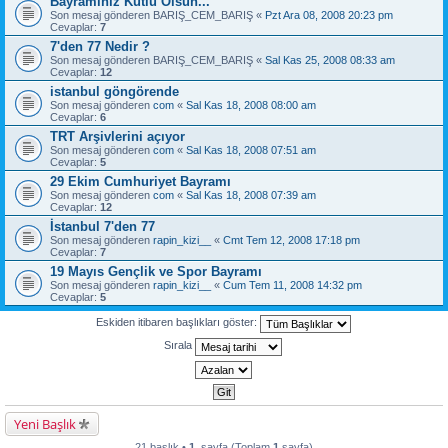
Bayramınız Kutlu Olsun...
Son mesaj gönderen
BARIŞ_CEM_BARIŞ
«
Pzt Ara 08, 2008 20:23 pm
Cevaplar:
7
7'den 77 Nedir ?
Son mesaj gönderen
BARIŞ_CEM_BARIŞ
«
Sal Kas 25, 2008 08:33 am
Cevaplar:
12
istanbul göngörende
Son mesaj gönderen
com
«
Sal Kas 18, 2008 08:00 am
Cevaplar:
6
TRT Arşivlerini açıyor
Son mesaj gönderen
com
«
Sal Kas 18, 2008 07:51 am
Cevaplar:
5
29 Ekim Cumhuriyet Bayramı
Son mesaj gönderen
com
«
Sal Kas 18, 2008 07:39 am
Cevaplar:
12
İstanbul 7'den 77
Son mesaj gönderen
rapin_kizi__
«
Cmt Tem 12, 2008 17:18 pm
Cevaplar:
7
19 Mayıs Gençlik ve Spor Bayramı
Son mesaj gönderen
rapin_kizi__
«
Cum Tem 11, 2008 14:32 pm
Cevaplar:
5
Eskiden itibaren başlıkları göster:
Sırala
Yeni Başlık
21 başlık •
1
. sayfa (Toplam
1
sayfa)