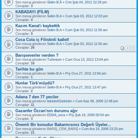
Son mesaj gönderen
Selim-B.A
«
Cmt Şub 04, 2012 22:28 pm
Cevaplar:
3
KABADAYI (FİLM)
Son mesaj gönderen
Selim-B.A
«
Cum Şub 03, 2012 12:03 pm
Cevaplar:
4
Kazım Kanat'ı kaybettik
Son mesaj gönderen
Selim-B.A
«
Cum Şub 03, 2012 11:59 am
Cevaplar:
9
Coca Cola iç Filistinli katlet!
Son mesaj gönderen
Selim-B.A
«
Cum Şub 03, 2012 11:56 am
Cevaplar:
26
1
2
Barışseverler nerden ?
Son mesaj gönderen
Turkneon
«
Cum Oca 13, 2012 13:04 pm
Cevaplar:
16
Tarihte bu gün
Son mesaj gönderen
Selim-B.A
«
Prş Oca 27, 2011 13:56 pm
Cevaplar:
1
Hunlar Türk'müydü?
Son mesaj gönderen
Selim-B.A
«
Prş Oca 27, 2011 13:47 pm
Cevaplar:
2
Adana 7 den 77 yeciler
Son mesaj gönderen
tekinim01tekinim
«
Cum Kas 06, 2009 12:48 pm
Cevaplar:
11
Gazanfer Özcan'nın durumu ağır
Son mesaj gönderen
EDDA_esra
«
Prş Şub 19, 2009 00:54 am
Cevaplar:
3
Önemli Bir konudur Bakarmısınız Değerli Üyeler...
Son mesaj gönderen
BARIŞ_CEM_BARIŞ
«
Cum Ara 19, 2008 23:20 pm
Cevaplar:
21