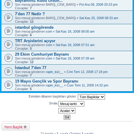
Bayramınız Kutlu Olsun...
Son mesaj gönderen
BARIŞ_CEM_BARIŞ
«
Pzt Ara 08, 2008 20:23 pm
Cevaplar:
7
7'den 77 Nedir ?
Son mesaj gönderen
BARIŞ_CEM_BARIŞ
«
Sal Kas 25, 2008 08:33 am
Cevaplar:
12
istanbul göngörende
Son mesaj gönderen
com
«
Sal Kas 18, 2008 08:00 am
Cevaplar:
6
TRT Arşivlerini açıyor
Son mesaj gönderen
com
«
Sal Kas 18, 2008 07:51 am
Cevaplar:
5
29 Ekim Cumhuriyet Bayramı
Son mesaj gönderen
com
«
Sal Kas 18, 2008 07:39 am
Cevaplar:
12
İstanbul 7'den 77
Son mesaj gönderen
rapin_kizi__
«
Cmt Tem 12, 2008 17:18 pm
Cevaplar:
7
19 Mayıs Gençlik ve Spor Bayramı
Son mesaj gönderen
rapin_kizi__
«
Cum Tem 11, 2008 14:32 pm
Cevaplar:
5
Eskiden itibaren başlıkları göster:
Sırala
Yeni Başlık
21 başlık •
1
. sayfa (Toplam
1
sayfa)