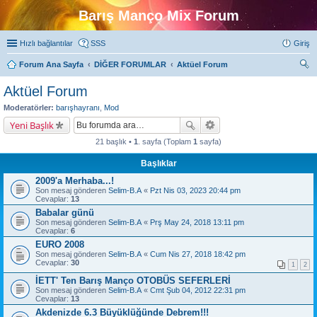
Barış Manço Mix Forum
Hızlı bağlantılar
SSS
Giriş
Forum Ana Sayfa
DİĞER FORUMLAR
Aktüel Forum
ra
Aktüel Forum
Moderatörler:
barışhayranı
,
Mod
Yeni Başlık
21 başlık •
1
. sayfa (Toplam
1
sayfa)
Başlıklar
2009'a Merhaba...!
Son mesaj gönderen
Selim-B.A
«
Pzt Nis 03, 2023 20:44 pm
Cevaplar:
13
Babalar günü
Son mesaj gönderen
Selim-B.A
«
Prş May 24, 2018 13:11 pm
Cevaplar:
6
EURO 2008
Son mesaj gönderen
Selim-B.A
«
Cum Nis 27, 2018 18:42 pm
Cevaplar:
30
1
2
İETT' Ten Barış Manço OTOBÜS SEFERLERİ
Son mesaj gönderen
Selim-B.A
«
Cmt Şub 04, 2012 22:31 pm
Cevaplar:
13
Akdenizde 6.3 Büyüklüğünde Debrem!!!