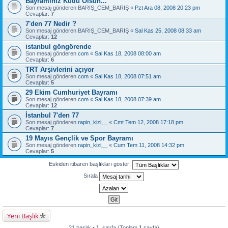
Bayramınız Kutlu Olsun...
Son mesaj gönderen
BARIŞ_CEM_BARIŞ
«
Pzt Ara 08, 2008 20:23 pm
Cevaplar:
7
7'den 77 Nedir ?
Son mesaj gönderen
BARIŞ_CEM_BARIŞ
«
Sal Kas 25, 2008 08:33 am
Cevaplar:
12
istanbul göngörende
Son mesaj gönderen
com
«
Sal Kas 18, 2008 08:00 am
Cevaplar:
6
TRT Arşivlerini açıyor
Son mesaj gönderen
com
«
Sal Kas 18, 2008 07:51 am
Cevaplar:
5
29 Ekim Cumhuriyet Bayramı
Son mesaj gönderen
com
«
Sal Kas 18, 2008 07:39 am
Cevaplar:
12
İstanbul 7'den 77
Son mesaj gönderen
rapin_kizi__
«
Cmt Tem 12, 2008 17:18 pm
Cevaplar:
7
19 Mayıs Gençlik ve Spor Bayramı
Son mesaj gönderen
rapin_kizi__
«
Cum Tem 11, 2008 14:32 pm
Cevaplar:
5
Eskiden itibaren başlıkları göster:
Sırala
Yeni Başlık
21 başlık •
1
. sayfa (Toplam
1
sayfa)