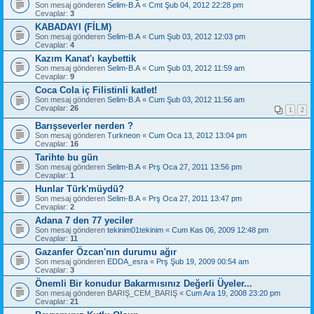
Son mesaj gönderen
Selim-B.A
«
Cmt Şub 04, 2012 22:28 pm
Cevaplar:
3
KABADAYI (FİLM)
Son mesaj gönderen
Selim-B.A
«
Cum Şub 03, 2012 12:03 pm
Cevaplar:
4
Kazım Kanat'ı kaybettik
Son mesaj gönderen
Selim-B.A
«
Cum Şub 03, 2012 11:59 am
Cevaplar:
9
Coca Cola iç Filistinli katlet!
Son mesaj gönderen
Selim-B.A
«
Cum Şub 03, 2012 11:56 am
Cevaplar:
26
1
2
Barışseverler nerden ?
Son mesaj gönderen
Turkneon
«
Cum Oca 13, 2012 13:04 pm
Cevaplar:
16
Tarihte bu gün
Son mesaj gönderen
Selim-B.A
«
Prş Oca 27, 2011 13:56 pm
Cevaplar:
1
Hunlar Türk'müydü?
Son mesaj gönderen
Selim-B.A
«
Prş Oca 27, 2011 13:47 pm
Cevaplar:
2
Adana 7 den 77 yeciler
Son mesaj gönderen
tekinim01tekinim
«
Cum Kas 06, 2009 12:48 pm
Cevaplar:
11
Gazanfer Özcan'nın durumu ağır
Son mesaj gönderen
EDDA_esra
«
Prş Şub 19, 2009 00:54 am
Cevaplar:
3
Önemli Bir konudur Bakarmısınız Değerli Üyeler...
Son mesaj gönderen
BARIŞ_CEM_BARIŞ
«
Cum Ara 19, 2008 23:20 pm
Cevaplar:
21