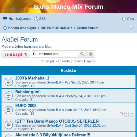
Barış Manço Mix Forum
Hızlı bağlantılar
SSS
Giriş
Forum Ana Sayfa
DİĞER FORUMLAR
Aktüel Forum
ra
Aktüel Forum
Moderatörler:
barışhayranı
,
Mod
Yeni Başlık
21 başlık •
1
. sayfa (Toplam
1
sayfa)
Başlıklar
2009'a Merhaba...!
Son mesaj gönderen
Selim-B.A
«
Pzt Nis 03, 2023 20:44 pm
Cevaplar:
13
Babalar günü
Son mesaj gönderen
Selim-B.A
«
Prş May 24, 2018 13:11 pm
Cevaplar:
6
EURO 2008
Son mesaj gönderen
Selim-B.A
«
Cum Nis 27, 2018 18:42 pm
Cevaplar:
30
1
2
İETT' Ten Barış Manço OTOBÜS SEFERLERİ
Son mesaj gönderen
Selim-B.A
«
Cmt Şub 04, 2012 22:31 pm
Cevaplar:
13
Akdenizde 6.3 Büyüklüğünde Debrem!!!