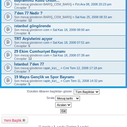
Bayramınız Kutlu Olsun...
Son mesaj gönderen
BARIŞ_CEM_BARIŞ
«
Pzt Ara 08, 2008 20:23 pm
Cevaplar:
7
7'den 77 Nedir ?
Son mesaj gönderen
BARIŞ_CEM_BARIŞ
«
Sal Kas 25, 2008 08:33 am
Cevaplar:
12
istanbul göngörende
Son mesaj gönderen
com
«
Sal Kas 18, 2008 08:00 am
Cevaplar:
6
TRT Arşivlerini açıyor
Son mesaj gönderen
com
«
Sal Kas 18, 2008 07:51 am
Cevaplar:
5
29 Ekim Cumhuriyet Bayramı
Son mesaj gönderen
com
«
Sal Kas 18, 2008 07:39 am
Cevaplar:
12
İstanbul 7'den 77
Son mesaj gönderen
rapin_kizi__
«
Cmt Tem 12, 2008 17:18 pm
Cevaplar:
7
19 Mayıs Gençlik ve Spor Bayramı
Son mesaj gönderen
rapin_kizi__
«
Cum Tem 11, 2008 14:32 pm
Cevaplar:
5
Eskiden itibaren başlıkları göster:
Sırala
Yeni Başlık
21 başlık •
1
. sayfa (Toplam
1
sayfa)