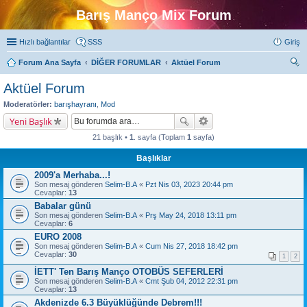
Barış Manço Mix Forum
Hızlı bağlantılar
SSS
Giriş
Forum Ana Sayfa
DİĞER FORUMLAR
Aktüel Forum
ra
Aktüel Forum
Moderatörler:
barışhayranı
,
Mod
Yeni Başlık
21 başlık •
1
. sayfa (Toplam
1
sayfa)
Başlıklar
2009'a Merhaba...!
Son mesaj gönderen
Selim-B.A
«
Pzt Nis 03, 2023 20:44 pm
Cevaplar:
13
Babalar günü
Son mesaj gönderen
Selim-B.A
«
Prş May 24, 2018 13:11 pm
Cevaplar:
6
EURO 2008
Son mesaj gönderen
Selim-B.A
«
Cum Nis 27, 2018 18:42 pm
Cevaplar:
30
1
2
İETT' Ten Barış Manço OTOBÜS SEFERLERİ
Son mesaj gönderen
Selim-B.A
«
Cmt Şub 04, 2012 22:31 pm
Cevaplar:
13
Akdenizde 6.3 Büyüklüğünde Debrem!!!