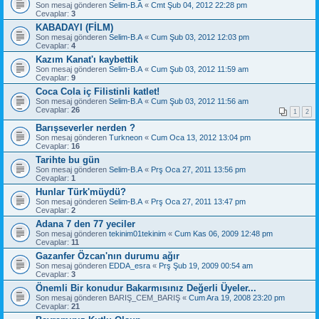
Son mesaj gönderen
Selim-B.A
«
Cmt Şub 04, 2012 22:28 pm
Cevaplar:
3
KABADAYI (FİLM)
Son mesaj gönderen
Selim-B.A
«
Cum Şub 03, 2012 12:03 pm
Cevaplar:
4
Kazım Kanat'ı kaybettik
Son mesaj gönderen
Selim-B.A
«
Cum Şub 03, 2012 11:59 am
Cevaplar:
9
Coca Cola iç Filistinli katlet!
Son mesaj gönderen
Selim-B.A
«
Cum Şub 03, 2012 11:56 am
Cevaplar:
26
1
2
Barışseverler nerden ?
Son mesaj gönderen
Turkneon
«
Cum Oca 13, 2012 13:04 pm
Cevaplar:
16
Tarihte bu gün
Son mesaj gönderen
Selim-B.A
«
Prş Oca 27, 2011 13:56 pm
Cevaplar:
1
Hunlar Türk'müydü?
Son mesaj gönderen
Selim-B.A
«
Prş Oca 27, 2011 13:47 pm
Cevaplar:
2
Adana 7 den 77 yeciler
Son mesaj gönderen
tekinim01tekinim
«
Cum Kas 06, 2009 12:48 pm
Cevaplar:
11
Gazanfer Özcan'nın durumu ağır
Son mesaj gönderen
EDDA_esra
«
Prş Şub 19, 2009 00:54 am
Cevaplar:
3
Önemli Bir konudur Bakarmısınız Değerli Üyeler...
Son mesaj gönderen
BARIŞ_CEM_BARIŞ
«
Cum Ara 19, 2008 23:20 pm
Cevaplar:
21