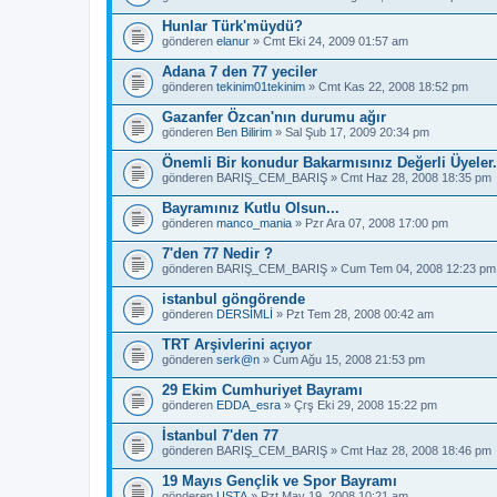
Hunlar Türk'müydü?
gönderen
elanur
» Cmt Eki 24, 2009 01:57 am
Adana 7 den 77 yeciler
gönderen
tekinim01tekinim
» Cmt Kas 22, 2008 18:52 pm
Gazanfer Özcan'nın durumu ağır
gönderen
Ben Bilirim
» Sal Şub 17, 2009 20:34 pm
Önemli Bir konudur Bakarmısınız Değerli Üyeler.
gönderen
BARIŞ_CEM_BARIŞ
» Cmt Haz 28, 2008 18:35 pm
Bayramınız Kutlu Olsun...
gönderen
manco_mania
» Pzr Ara 07, 2008 17:00 pm
7'den 77 Nedir ?
gönderen
BARIŞ_CEM_BARIŞ
» Cum Tem 04, 2008 12:23 pm
istanbul göngörende
gönderen
DERSİMLİ
» Pzt Tem 28, 2008 00:42 am
TRT Arşivlerini açıyor
gönderen
serk@n
» Cum Ağu 15, 2008 21:53 pm
29 Ekim Cumhuriyet Bayramı
gönderen
EDDA_esra
» Çrş Eki 29, 2008 15:22 pm
İstanbul 7'den 77
gönderen
BARIŞ_CEM_BARIŞ
» Cmt Haz 28, 2008 18:46 pm
19 Mayıs Gençlik ve Spor Bayramı
gönderen
USTA
» Pzt May 19, 2008 10:21 am