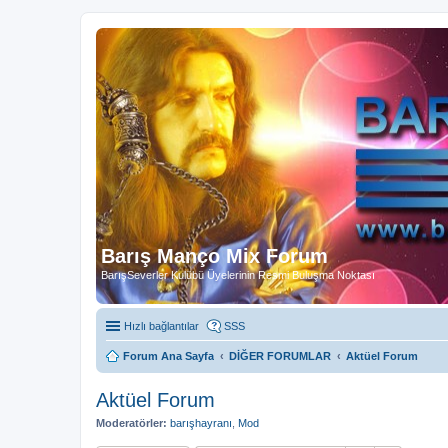
Barış Manço Mix Forum
BarışSeverler Kulübü Üyelerinin Resmi Buluşma Noktası
Hızlı bağlantılar
SSS
Forum Ana Sayfa
DİĞER FORUMLAR
Aktüel Forum
Aktüel Forum
Moderatörler:
barışhayranı
,
Mod