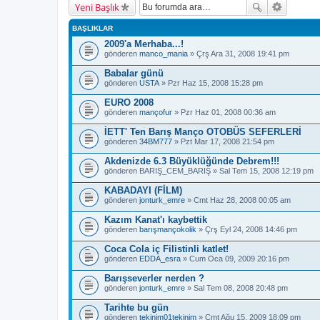
Yeni Başlık
BAŞLIKLAR
2009'a Merhaba...!
gönderen
manco_mania
» Çrş Ara 31, 2008 19:41 pm
Babalar günü
gönderen
USTA
» Pzr Haz 15, 2008 15:28 pm
EURO 2008
gönderen
mançofur
» Pzr Haz 01, 2008 00:36 am
İETT' Ten Barış Manço OTOBÜS SEFERLERİ
gönderen
34BM777
» Pzt Mar 17, 2008 21:54 pm
Akdenizde 6.3 Büyüklüğünde Debrem!!!
gönderen
BARIŞ_CEM_BARIŞ
» Sal Tem 15, 2008 12:19 pm
KABADAYI (FİLM)
gönderen
jonturk_emre
» Cmt Haz 28, 2008 00:05 am
Kazım Kanat'ı kaybettik
gönderen
barışmançokolik
» Çrş Eyl 24, 2008 14:46 pm
Coca Cola iç Filistinli katlet!
gönderen
EDDA_esra
» Cum Oca 09, 2009 20:16 pm
Barışseverler nerden ?
gönderen
jonturk_emre
» Sal Tem 08, 2008 20:48 pm
Tarihte bu gün
gönderen
tekinim01tekinim
» Cmt Ağu 15, 2009 18:09 pm