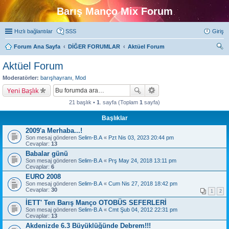
Barış Manço Mix Forum
Hızlı bağlantılar
SSS
Giriş
Forum Ana Sayfa
DİĞER FORUMLAR
Aktüel Forum
ra
Aktüel Forum
Moderatörler:
barışhayranı
,
Mod
Yeni Başlık
21 başlık •
1
. sayfa (Toplam
1
sayfa)
Başlıklar
2009'a Merhaba...!
Son mesaj gönderen
Selim-B.A
«
Pzt Nis 03, 2023 20:44 pm
Cevaplar:
13
Babalar günü
Son mesaj gönderen
Selim-B.A
«
Prş May 24, 2018 13:11 pm
Cevaplar:
6
EURO 2008
Son mesaj gönderen
Selim-B.A
«
Cum Nis 27, 2018 18:42 pm
Cevaplar:
30
1
2
İETT' Ten Barış Manço OTOBÜS SEFERLERİ
Son mesaj gönderen
Selim-B.A
«
Cmt Şub 04, 2012 22:31 pm
Cevaplar:
13
Akdenizde 6.3 Büyüklüğünde Debrem!!!