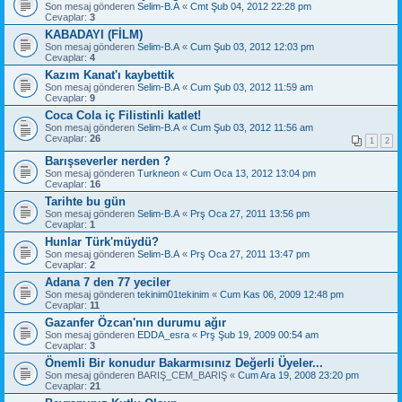
Son mesaj gönderen
Selim-B.A
«
Cmt Şub 04, 2012 22:28 pm
Cevaplar:
3
KABADAYI (FİLM)
Son mesaj gönderen
Selim-B.A
«
Cum Şub 03, 2012 12:03 pm
Cevaplar:
4
Kazım Kanat'ı kaybettik
Son mesaj gönderen
Selim-B.A
«
Cum Şub 03, 2012 11:59 am
Cevaplar:
9
Coca Cola iç Filistinli katlet!
Son mesaj gönderen
Selim-B.A
«
Cum Şub 03, 2012 11:56 am
Cevaplar:
26
1
2
Barışseverler nerden ?
Son mesaj gönderen
Turkneon
«
Cum Oca 13, 2012 13:04 pm
Cevaplar:
16
Tarihte bu gün
Son mesaj gönderen
Selim-B.A
«
Prş Oca 27, 2011 13:56 pm
Cevaplar:
1
Hunlar Türk'müydü?
Son mesaj gönderen
Selim-B.A
«
Prş Oca 27, 2011 13:47 pm
Cevaplar:
2
Adana 7 den 77 yeciler
Son mesaj gönderen
tekinim01tekinim
«
Cum Kas 06, 2009 12:48 pm
Cevaplar:
11
Gazanfer Özcan'nın durumu ağır
Son mesaj gönderen
EDDA_esra
«
Prş Şub 19, 2009 00:54 am
Cevaplar:
3
Önemli Bir konudur Bakarmısınız Değerli Üyeler...
Son mesaj gönderen
BARIŞ_CEM_BARIŞ
«
Cum Ara 19, 2008 23:20 pm
Cevaplar:
21