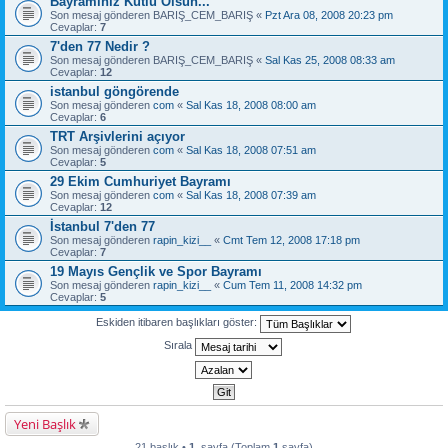
Bayramınız Kutlu Olsun...
Son mesaj gönderen
BARIŞ_CEM_BARIŞ
«
Pzt Ara 08, 2008 20:23 pm
Cevaplar:
7
7'den 77 Nedir ?
Son mesaj gönderen
BARIŞ_CEM_BARIŞ
«
Sal Kas 25, 2008 08:33 am
Cevaplar:
12
istanbul göngörende
Son mesaj gönderen
com
«
Sal Kas 18, 2008 08:00 am
Cevaplar:
6
TRT Arşivlerini açıyor
Son mesaj gönderen
com
«
Sal Kas 18, 2008 07:51 am
Cevaplar:
5
29 Ekim Cumhuriyet Bayramı
Son mesaj gönderen
com
«
Sal Kas 18, 2008 07:39 am
Cevaplar:
12
İstanbul 7'den 77
Son mesaj gönderen
rapin_kizi__
«
Cmt Tem 12, 2008 17:18 pm
Cevaplar:
7
19 Mayıs Gençlik ve Spor Bayramı
Son mesaj gönderen
rapin_kizi__
«
Cum Tem 11, 2008 14:32 pm
Cevaplar:
5
Eskiden itibaren başlıkları göster:
Sırala
Yeni Başlık
21 başlık •
1
. sayfa (Toplam
1
sayfa)