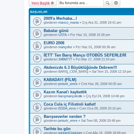
Yeni Başlık
BAŞLIKLAR
2009'a Merhaba...!
gönderen
manco_mania
» Çrş Ara 31, 2008 19:41 pm
Babalar günü
gönderen
USTA
» Pzr Haz 15, 2008 15:28 pm
EURO 2008
gönderen
mançofur
» Pzr Haz 01, 2008 00:36 am
İETT' Ten Barış Manço OTOBÜS SEFERLERİ
gönderen
34BM777
» Pzt Mar 17, 2008 21:54 pm
Akdenizde 6.3 Büyüklüğünde Debrem!!!
gönderen
BARIŞ_CEM_BARIŞ
» Sal Tem 15, 2008 12:19 pm
KABADAYI (FİLM)
gönderen
jonturk_emre
» Cmt Haz 28, 2008 00:05 am
Kazım Kanat'ı kaybettik
gönderen
barışmançokolik
» Çrş Eyl 24, 2008 14:46 pm
Coca Cola iç Filistinli katlet!
gönderen
EDDA_esra
» Cum Oca 09, 2009 20:16 pm
Barışseverler nerden ?
gönderen
jonturk_emre
» Sal Tem 08, 2008 20:48 pm
Tarihte bu gün
gönderen
tekinim01tekinim
» Cmt Ağu 15, 2009 18:09 pm