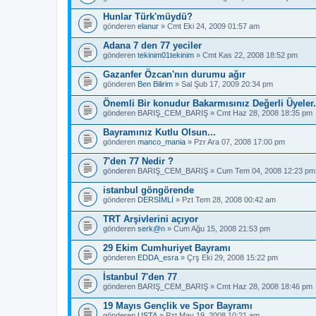
Hunlar Türk'müydü?
gönderen
elanur
» Cmt Eki 24, 2009 01:57 am
Adana 7 den 77 yeciler
gönderen
tekinim01tekinim
» Cmt Kas 22, 2008 18:52 pm
Gazanfer Özcan'nın durumu ağır
gönderen
Ben Bilirim
» Sal Şub 17, 2009 20:34 pm
Önemli Bir konudur Bakarmısınız Değerli Üyeler.
gönderen
BARIŞ_CEM_BARIŞ
» Cmt Haz 28, 2008 18:35 pm
Bayramınız Kutlu Olsun...
gönderen
manco_mania
» Pzr Ara 07, 2008 17:00 pm
7'den 77 Nedir ?
gönderen
BARIŞ_CEM_BARIŞ
» Cum Tem 04, 2008 12:23 pm
istanbul göngörende
gönderen
DERSİMLİ
» Pzt Tem 28, 2008 00:42 am
TRT Arşivlerini açıyor
gönderen
serk@n
» Cum Ağu 15, 2008 21:53 pm
29 Ekim Cumhuriyet Bayramı
gönderen
EDDA_esra
» Çrş Eki 29, 2008 15:22 pm
İstanbul 7'den 77
gönderen
BARIŞ_CEM_BARIŞ
» Cmt Haz 28, 2008 18:46 pm
19 Mayıs Gençlik ve Spor Bayramı
gönderen
USTA
» Pzt May 19, 2008 10:21 am