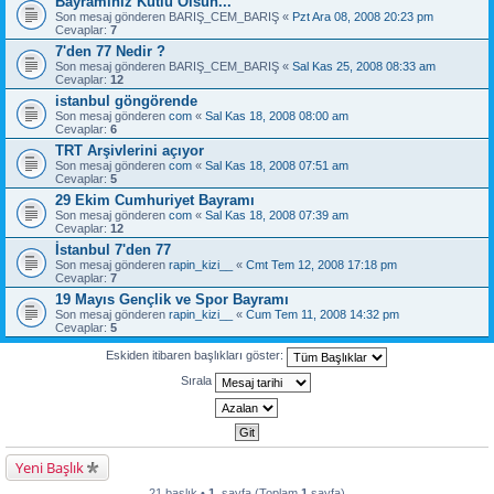
Bayramınız Kutlu Olsun...
Son mesaj gönderen
BARIŞ_CEM_BARIŞ
«
Pzt Ara 08, 2008 20:23 pm
Cevaplar:
7
7'den 77 Nedir ?
Son mesaj gönderen
BARIŞ_CEM_BARIŞ
«
Sal Kas 25, 2008 08:33 am
Cevaplar:
12
istanbul göngörende
Son mesaj gönderen
com
«
Sal Kas 18, 2008 08:00 am
Cevaplar:
6
TRT Arşivlerini açıyor
Son mesaj gönderen
com
«
Sal Kas 18, 2008 07:51 am
Cevaplar:
5
29 Ekim Cumhuriyet Bayramı
Son mesaj gönderen
com
«
Sal Kas 18, 2008 07:39 am
Cevaplar:
12
İstanbul 7'den 77
Son mesaj gönderen
rapin_kizi__
«
Cmt Tem 12, 2008 17:18 pm
Cevaplar:
7
19 Mayıs Gençlik ve Spor Bayramı
Son mesaj gönderen
rapin_kizi__
«
Cum Tem 11, 2008 14:32 pm
Cevaplar:
5
Eskiden itibaren başlıkları göster:
Sırala
Yeni Başlık
21 başlık •
1
. sayfa (Toplam
1
sayfa)