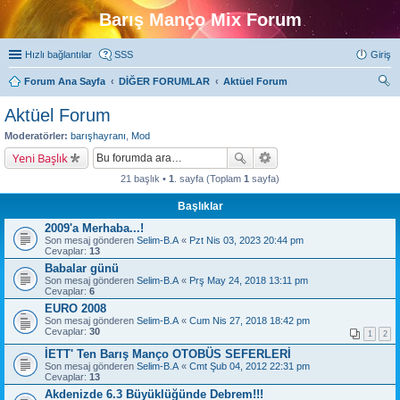
Barış Manço Mix Forum
Hızlı bağlantılar
SSS
Giriş
Forum Ana Sayfa
DİĞER FORUMLAR
Aktüel Forum
ra
Aktüel Forum
Moderatörler:
barışhayranı
,
Mod
Yeni Başlık
21 başlık •
1
. sayfa (Toplam
1
sayfa)
Başlıklar
2009'a Merhaba...!
Son mesaj gönderen
Selim-B.A
«
Pzt Nis 03, 2023 20:44 pm
Cevaplar:
13
Babalar günü
Son mesaj gönderen
Selim-B.A
«
Prş May 24, 2018 13:11 pm
Cevaplar:
6
EURO 2008
Son mesaj gönderen
Selim-B.A
«
Cum Nis 27, 2018 18:42 pm
Cevaplar:
30
1
2
İETT' Ten Barış Manço OTOBÜS SEFERLERİ
Son mesaj gönderen
Selim-B.A
«
Cmt Şub 04, 2012 22:31 pm
Cevaplar:
13
Akdenizde 6.3 Büyüklüğünde Debrem!!!