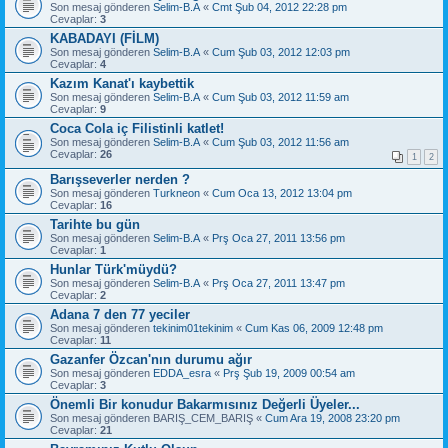
Son mesaj gönderen
Selim-B.A
«
Cmt Şub 04, 2012 22:28 pm
Cevaplar:
3
KABADAYI (FİLM)
Son mesaj gönderen
Selim-B.A
«
Cum Şub 03, 2012 12:03 pm
Cevaplar:
4
Kazım Kanat'ı kaybettik
Son mesaj gönderen
Selim-B.A
«
Cum Şub 03, 2012 11:59 am
Cevaplar:
9
Coca Cola iç Filistinli katlet!
Son mesaj gönderen
Selim-B.A
«
Cum Şub 03, 2012 11:56 am
Cevaplar:
26
1
2
Barışseverler nerden ?
Son mesaj gönderen
Turkneon
«
Cum Oca 13, 2012 13:04 pm
Cevaplar:
16
Tarihte bu gün
Son mesaj gönderen
Selim-B.A
«
Prş Oca 27, 2011 13:56 pm
Cevaplar:
1
Hunlar Türk'müydü?
Son mesaj gönderen
Selim-B.A
«
Prş Oca 27, 2011 13:47 pm
Cevaplar:
2
Adana 7 den 77 yeciler
Son mesaj gönderen
tekinim01tekinim
«
Cum Kas 06, 2009 12:48 pm
Cevaplar:
11
Gazanfer Özcan'nın durumu ağır
Son mesaj gönderen
EDDA_esra
«
Prş Şub 19, 2009 00:54 am
Cevaplar:
3
Önemli Bir konudur Bakarmısınız Değerli Üyeler...
Son mesaj gönderen
BARIŞ_CEM_BARIŞ
«
Cum Ara 19, 2008 23:20 pm
Cevaplar:
21