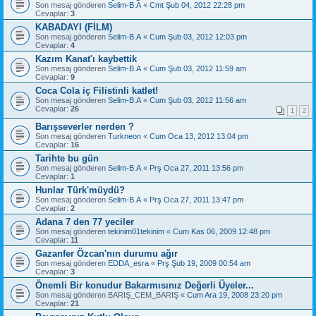
Son mesaj gönderen
Selim-B.A
«
Cmt Şub 04, 2012 22:28 pm
Cevaplar:
3
KABADAYI (FİLM)
Son mesaj gönderen
Selim-B.A
«
Cum Şub 03, 2012 12:03 pm
Cevaplar:
4
Kazım Kanat'ı kaybettik
Son mesaj gönderen
Selim-B.A
«
Cum Şub 03, 2012 11:59 am
Cevaplar:
9
Coca Cola iç Filistinli katlet!
Son mesaj gönderen
Selim-B.A
«
Cum Şub 03, 2012 11:56 am
Cevaplar:
26
1
2
Barışseverler nerden ?
Son mesaj gönderen
Turkneon
«
Cum Oca 13, 2012 13:04 pm
Cevaplar:
16
Tarihte bu gün
Son mesaj gönderen
Selim-B.A
«
Prş Oca 27, 2011 13:56 pm
Cevaplar:
1
Hunlar Türk'müydü?
Son mesaj gönderen
Selim-B.A
«
Prş Oca 27, 2011 13:47 pm
Cevaplar:
2
Adana 7 den 77 yeciler
Son mesaj gönderen
tekinim01tekinim
«
Cum Kas 06, 2009 12:48 pm
Cevaplar:
11
Gazanfer Özcan'nın durumu ağır
Son mesaj gönderen
EDDA_esra
«
Prş Şub 19, 2009 00:54 am
Cevaplar:
3
Önemli Bir konudur Bakarmısınız Değerli Üyeler...
Son mesaj gönderen
BARIŞ_CEM_BARIŞ
«
Cum Ara 19, 2008 23:20 pm
Cevaplar:
21