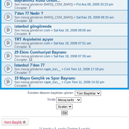
Bayramınız Kutlu Olsun...
Son mesaj gönderen
BARIŞ_CEM_BARIŞ
«
Pzt Ara 08, 2008 20:23 pm
Cevaplar:
7
7'den 77 Nedir ?
Son mesaj gönderen
BARIŞ_CEM_BARIŞ
«
Sal Kas 25, 2008 08:33 am
Cevaplar:
12
istanbul göngörende
Son mesaj gönderen
com
«
Sal Kas 18, 2008 08:00 am
Cevaplar:
6
TRT Arşivlerini açıyor
Son mesaj gönderen
com
«
Sal Kas 18, 2008 07:51 am
Cevaplar:
5
29 Ekim Cumhuriyet Bayramı
Son mesaj gönderen
com
«
Sal Kas 18, 2008 07:39 am
Cevaplar:
12
İstanbul 7'den 77
Son mesaj gönderen
rapin_kizi__
«
Cmt Tem 12, 2008 17:18 pm
Cevaplar:
7
19 Mayıs Gençlik ve Spor Bayramı
Son mesaj gönderen
rapin_kizi__
«
Cum Tem 11, 2008 14:32 pm
Cevaplar:
5
Eskiden itibaren başlıkları göster:
Sırala
Yeni Başlık
21 başlık •
1
. sayfa (Toplam
1
sayfa)