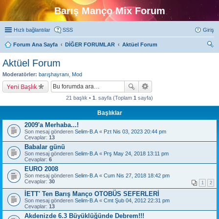
Barış Manço Mix Forum
Hızlı bağlantılar
SSS
Giriş
Forum Ana Sayfa
DİĞER FORUMLAR
Aktüel Forum
ra
Aktüel Forum
Moderatörler:
barışhayranı
,
Mod
Yeni Başlık
21 başlık •
1
. sayfa (Toplam
1
sayfa)
Başlıklar
2009'a Merhaba...!
Son mesaj gönderen
Selim-B.A
«
Pzt Nis 03, 2023 20:44 pm
Cevaplar:
13
Babalar günü
Son mesaj gönderen
Selim-B.A
«
Prş May 24, 2018 13:11 pm
Cevaplar:
6
EURO 2008
Son mesaj gönderen
Selim-B.A
«
Cum Nis 27, 2018 18:42 pm
Cevaplar:
30
1
2
İETT' Ten Barış Manço OTOBÜS SEFERLERİ
Son mesaj gönderen
Selim-B.A
«
Cmt Şub 04, 2012 22:31 pm
Cevaplar:
13
Akdenizde 6.3 Büyüklüğünde Debrem!!!