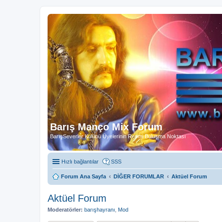
Barış Manço Mix Forum
BarışSeverler Kulübü Üyelerinin Resmi Buluşma Noktası
Hızlı bağlantılar
SSS
Forum Ana Sayfa
DİĞER FORUMLAR
Aktüel Forum
Aktüel Forum
Moderatörler:
barışhayranı
,
Mod