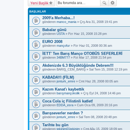
Yeni Başlık
BAŞLIKLAR
2009'a Merhaba...!
gönderen
manco_mania
» Çrş Ara 31, 2008 19:41 pm
Babalar günü
gönderen
USTA
» Pzr Haz 15, 2008 15:28 pm
EURO 2008
gönderen
mançofur
» Pzr Haz 01, 2008 00:36 am
İETT' Ten Barış Manço OTOBÜS SEFERLERİ
gönderen
34BM777
» Pzt Mar 17, 2008 21:54 pm
Akdenizde 6.3 Büyüklüğünde Debrem!!!
gönderen
BARIŞ_CEM_BARIŞ
» Sal Tem 15, 2008 12:19 pm
KABADAYI (FİLM)
gönderen
jonturk_emre
» Cmt Haz 28, 2008 00:05 am
Kazım Kanat'ı kaybettik
gönderen
barışmançokolik
» Çrş Eyl 24, 2008 14:46 pm
Coca Cola iç Filistinli katlet!
gönderen
EDDA_esra
» Cum Oca 09, 2009 20:16 pm
Barışseverler nerden ?
gönderen
jonturk_emre
» Sal Tem 08, 2008 20:48 pm
Tarihte bu gün
gönderen
tekinim01tekinim
» Cmt Ağu 15, 2009 18:09 pm