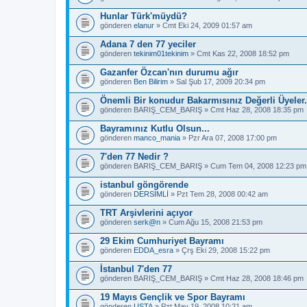
Hunlar Türk'müydü?
gönderen
elanur
» Cmt Eki 24, 2009 01:57 am
Adana 7 den 77 yeciler
gönderen
tekinim01tekinim
» Cmt Kas 22, 2008 18:52 pm
Gazanfer Özcan'nın durumu ağır
gönderen
Ben Bilirim
» Sal Şub 17, 2009 20:34 pm
Önemli Bir konudur Bakarmısınız Değerli Üyeler.
gönderen
BARIŞ_CEM_BARIŞ
» Cmt Haz 28, 2008 18:35 pm
Bayramınız Kutlu Olsun...
gönderen
manco_mania
» Pzr Ara 07, 2008 17:00 pm
7'den 77 Nedir ?
gönderen
BARIŞ_CEM_BARIŞ
» Cum Tem 04, 2008 12:23 pm
istanbul göngörende
gönderen
DERSİMLİ
» Pzt Tem 28, 2008 00:42 am
TRT Arşivlerini açıyor
gönderen
serk@n
» Cum Ağu 15, 2008 21:53 pm
29 Ekim Cumhuriyet Bayramı
gönderen
EDDA_esra
» Çrş Eki 29, 2008 15:22 pm
İstanbul 7'den 77
gönderen
BARIŞ_CEM_BARIŞ
» Cmt Haz 28, 2008 18:46 pm
19 Mayıs Gençlik ve Spor Bayramı
gönderen
USTA
» Pzt May 19, 2008 10:21 am