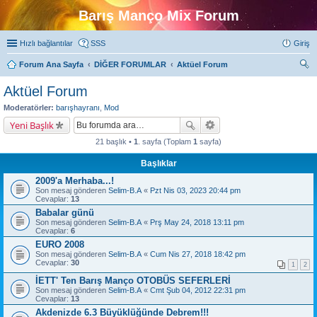
Barış Manço Mix Forum
Hızlı bağlantılar
SSS
Giriş
Forum Ana Sayfa
DİĞER FORUMLAR
Aktüel Forum
ra
Aktüel Forum
Moderatörler:
barışhayranı
,
Mod
Yeni Başlık
21 başlık •
1
. sayfa (Toplam
1
sayfa)
Başlıklar
2009'a Merhaba...!
Son mesaj gönderen
Selim-B.A
«
Pzt Nis 03, 2023 20:44 pm
Cevaplar:
13
Babalar günü
Son mesaj gönderen
Selim-B.A
«
Prş May 24, 2018 13:11 pm
Cevaplar:
6
EURO 2008
Son mesaj gönderen
Selim-B.A
«
Cum Nis 27, 2018 18:42 pm
Cevaplar:
30
1
2
İETT' Ten Barış Manço OTOBÜS SEFERLERİ
Son mesaj gönderen
Selim-B.A
«
Cmt Şub 04, 2012 22:31 pm
Cevaplar:
13
Akdenizde 6.3 Büyüklüğünde Debrem!!!