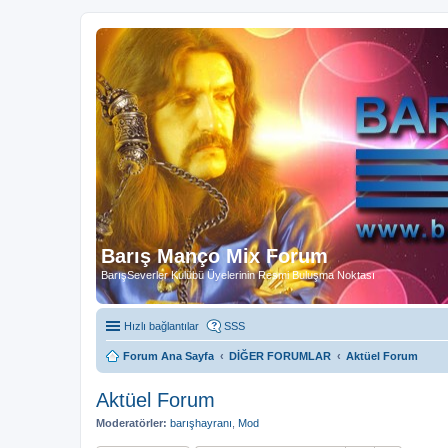
Barış Manço Mix Forum
BarışSeverler Kulübü Üyelerinin Resmi Buluşma Noktası
Hızlı bağlantılar
SSS
Forum Ana Sayfa
DİĞER FORUMLAR
Aktüel Forum
Aktüel Forum
Moderatörler:
barışhayranı
,
Mod