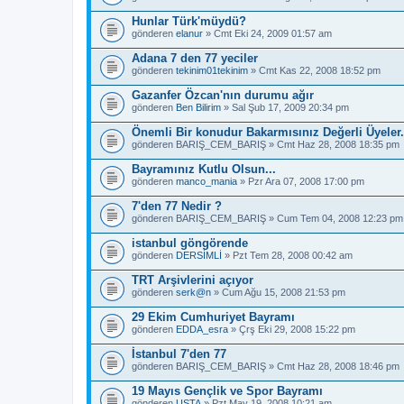
Hunlar Türk'müydü?
gönderen
elanur
» Cmt Eki 24, 2009 01:57 am
Adana 7 den 77 yeciler
gönderen
tekinim01tekinim
» Cmt Kas 22, 2008 18:52 pm
Gazanfer Özcan'nın durumu ağır
gönderen
Ben Bilirim
» Sal Şub 17, 2009 20:34 pm
Önemli Bir konudur Bakarmısınız Değerli Üyeler.
gönderen
BARIŞ_CEM_BARIŞ
» Cmt Haz 28, 2008 18:35 pm
Bayramınız Kutlu Olsun...
gönderen
manco_mania
» Pzr Ara 07, 2008 17:00 pm
7'den 77 Nedir ?
gönderen
BARIŞ_CEM_BARIŞ
» Cum Tem 04, 2008 12:23 pm
istanbul göngörende
gönderen
DERSİMLİ
» Pzt Tem 28, 2008 00:42 am
TRT Arşivlerini açıyor
gönderen
serk@n
» Cum Ağu 15, 2008 21:53 pm
29 Ekim Cumhuriyet Bayramı
gönderen
EDDA_esra
» Çrş Eki 29, 2008 15:22 pm
İstanbul 7'den 77
gönderen
BARIŞ_CEM_BARIŞ
» Cmt Haz 28, 2008 18:46 pm
19 Mayıs Gençlik ve Spor Bayramı
gönderen
USTA
» Pzt May 19, 2008 10:21 am