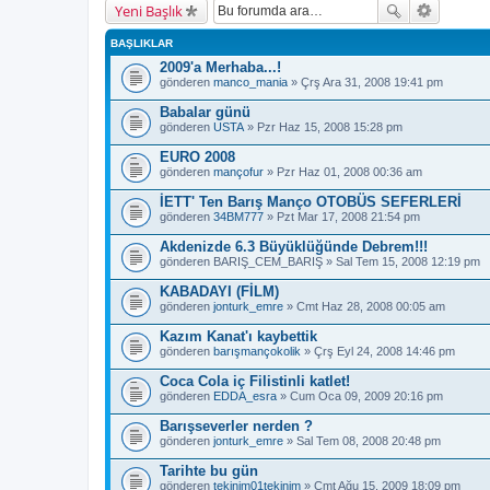
Yeni Başlık
BAŞLIKLAR
2009'a Merhaba...!
gönderen
manco_mania
» Çrş Ara 31, 2008 19:41 pm
Babalar günü
gönderen
USTA
» Pzr Haz 15, 2008 15:28 pm
EURO 2008
gönderen
mançofur
» Pzr Haz 01, 2008 00:36 am
İETT' Ten Barış Manço OTOBÜS SEFERLERİ
gönderen
34BM777
» Pzt Mar 17, 2008 21:54 pm
Akdenizde 6.3 Büyüklüğünde Debrem!!!
gönderen
BARIŞ_CEM_BARIŞ
» Sal Tem 15, 2008 12:19 pm
KABADAYI (FİLM)
gönderen
jonturk_emre
» Cmt Haz 28, 2008 00:05 am
Kazım Kanat'ı kaybettik
gönderen
barışmançokolik
» Çrş Eyl 24, 2008 14:46 pm
Coca Cola iç Filistinli katlet!
gönderen
EDDA_esra
» Cum Oca 09, 2009 20:16 pm
Barışseverler nerden ?
gönderen
jonturk_emre
» Sal Tem 08, 2008 20:48 pm
Tarihte bu gün
gönderen
tekinim01tekinim
» Cmt Ağu 15, 2009 18:09 pm