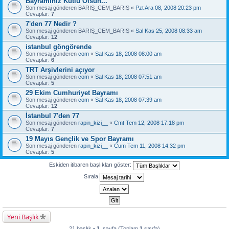
Bayramınız Kutlu Olsun...
Son mesaj gönderen
BARIŞ_CEM_BARIŞ
«
Pzt Ara 08, 2008 20:23 pm
Cevaplar:
7
7'den 77 Nedir ?
Son mesaj gönderen
BARIŞ_CEM_BARIŞ
«
Sal Kas 25, 2008 08:33 am
Cevaplar:
12
istanbul göngörende
Son mesaj gönderen
com
«
Sal Kas 18, 2008 08:00 am
Cevaplar:
6
TRT Arşivlerini açıyor
Son mesaj gönderen
com
«
Sal Kas 18, 2008 07:51 am
Cevaplar:
5
29 Ekim Cumhuriyet Bayramı
Son mesaj gönderen
com
«
Sal Kas 18, 2008 07:39 am
Cevaplar:
12
İstanbul 7'den 77
Son mesaj gönderen
rapin_kizi__
«
Cmt Tem 12, 2008 17:18 pm
Cevaplar:
7
19 Mayıs Gençlik ve Spor Bayramı
Son mesaj gönderen
rapin_kizi__
«
Cum Tem 11, 2008 14:32 pm
Cevaplar:
5
Eskiden itibaren başlıkları göster:
Sırala
Yeni Başlık
21 başlık •
1
. sayfa (Toplam
1
sayfa)