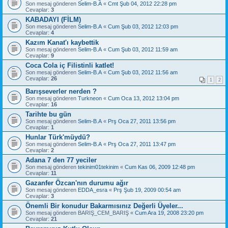
Son mesaj gönderen
Selim-B.A
«
Cmt Şub 04, 2012 22:28 pm
Cevaplar:
3
KABADAYI (FİLM)
Son mesaj gönderen
Selim-B.A
«
Cum Şub 03, 2012 12:03 pm
Cevaplar:
4
Kazım Kanat'ı kaybettik
Son mesaj gönderen
Selim-B.A
«
Cum Şub 03, 2012 11:59 am
Cevaplar:
9
Coca Cola iç Filistinli katlet!
Son mesaj gönderen
Selim-B.A
«
Cum Şub 03, 2012 11:56 am
Cevaplar:
26
1
2
Barışseverler nerden ?
Son mesaj gönderen
Turkneon
«
Cum Oca 13, 2012 13:04 pm
Cevaplar:
16
Tarihte bu gün
Son mesaj gönderen
Selim-B.A
«
Prş Oca 27, 2011 13:56 pm
Cevaplar:
1
Hunlar Türk'müydü?
Son mesaj gönderen
Selim-B.A
«
Prş Oca 27, 2011 13:47 pm
Cevaplar:
2
Adana 7 den 77 yeciler
Son mesaj gönderen
tekinim01tekinim
«
Cum Kas 06, 2009 12:48 pm
Cevaplar:
11
Gazanfer Özcan'nın durumu ağır
Son mesaj gönderen
EDDA_esra
«
Prş Şub 19, 2009 00:54 am
Cevaplar:
3
Önemli Bir konudur Bakarmısınız Değerli Üyeler...
Son mesaj gönderen
BARIŞ_CEM_BARIŞ
«
Cum Ara 19, 2008 23:20 pm
Cevaplar:
21