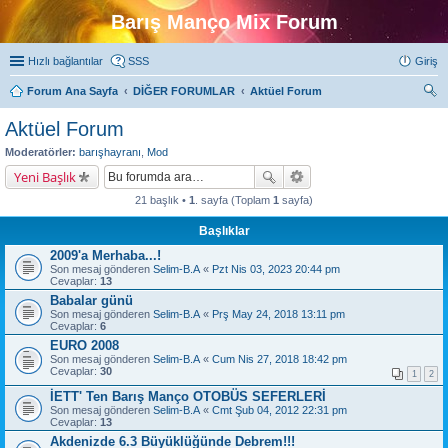
Barış Manço Mix Forum
Hızlı bağlantılar
SSS
Giriş
Forum Ana Sayfa
DİĞER FORUMLAR
Aktüel Forum
ra
Aktüel Forum
Moderatörler:
barışhayranı
,
Mod
Yeni Başlık
21 başlık •
1
. sayfa (Toplam
1
sayfa)
Başlıklar
2009'a Merhaba...!
Son mesaj gönderen
Selim-B.A
«
Pzt Nis 03, 2023 20:44 pm
Cevaplar:
13
Babalar günü
Son mesaj gönderen
Selim-B.A
«
Prş May 24, 2018 13:11 pm
Cevaplar:
6
EURO 2008
Son mesaj gönderen
Selim-B.A
«
Cum Nis 27, 2018 18:42 pm
Cevaplar:
30
1
2
İETT' Ten Barış Manço OTOBÜS SEFERLERİ
Son mesaj gönderen
Selim-B.A
«
Cmt Şub 04, 2012 22:31 pm
Cevaplar:
13
Akdenizde 6.3 Büyüklüğünde Debrem!!!