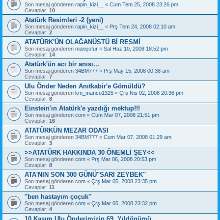
Son mesaj gönderen
rapin_kizi__
«
Cum Tem 25, 2008 23:26 pm
Cevaplar:
10
Atatürk Resimleri -2 (yeni)
Son mesaj gönderen
rapin_kizi__
«
Prş Tem 24, 2008 02:10 am
Cevaplar:
2
ATATÜRK'ÜN OLAĞANÜSTÜ Bİ RESMİ
Son mesaj gönderen
mançofur
«
Sal Haz 10, 2008 18:52 pm
Cevaplar:
14
Atatürk'ün acı bir anısı...
Son mesaj gönderen
34BM777
«
Prş May 15, 2008 00:38 am
Cevaplar:
7
Ulu Önder Neden Anıtkabir'e Gömüldü?
Son mesaj gönderen
km_manco1325
«
Çrş Nis 02, 2008 20:36 pm
Cevaplar:
8
Einstein'ın Atatürk'e yazdığı mektup!!!
Son mesaj gönderen
com
«
Cum Mar 07, 2008 21:51 pm
Cevaplar:
16
ATATÜRKÜN MEZAR ODASI
Son mesaj gönderen
34BM777
«
Cum Mar 07, 2008 01:29 am
Cevaplar:
3
>>ATATÜRK HAKKINDA 30 ÖNEMLİ ŞEY<<
Son mesaj gönderen
com
«
Prş Mar 06, 2008 20:53 pm
Cevaplar:
8
ATA'NIN SON 300 GÜNÜ''SARI ZEYBEK''
Son mesaj gönderen
com
«
Çrş Mar 05, 2008 23:35 pm
Cevaplar:
11
''ben hastayım çoçuk''
Son mesaj gönderen
com
«
Çrş Mar 05, 2008 23:32 pm
Cevaplar:
4
10 Kasım Ulu Önderimizin 69. Yıldönümü