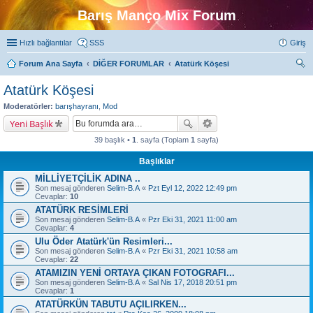
Barış Manço Mix Forum
Hızlı bağlantılar
SSS
Giriş
Forum Ana Sayfa
DİĞER FORUMLAR
Atatürk Köşesi
ra
Atatürk Köşesi
Moderatörler:
barışhayranı
,
Mod
Yeni Başlık
39 başlık •
1
. sayfa (Toplam
1
sayfa)
Başlıklar
MİLLİYETÇİLİK ADINA ..
Son mesaj gönderen
Selim-B.A
«
Pzt Eyl 12, 2022 12:49 pm
Cevaplar:
10
ATATÜRK RESİMLERİ
Son mesaj gönderen
Selim-B.A
«
Pzr Eki 31, 2021 11:00 am
Cevaplar:
4
Ulu Öder Atatürk'ün Resimleri...
Son mesaj gönderen
Selim-B.A
«
Pzr Eki 31, 2021 10:58 am
Cevaplar:
22
ATAMIZIN YENİ ORTAYA ÇIKAN FOTOGRAFI...
Son mesaj gönderen
Selim-B.A
«
Sal Nis 17, 2018 20:51 pm
Cevaplar:
1
ATATÜRKÜN TABUTU AÇILIRKEN...