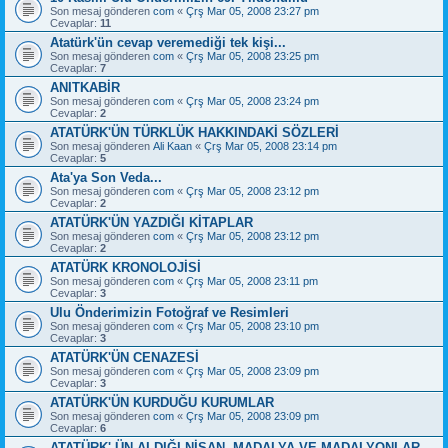
Son mesaj gönderen
com
«
Çrş Mar 05, 2008 23:27 pm
Cevaplar:
11
Atatürk'ün cevap veremediği tek kişi...
Son mesaj gönderen
com
«
Çrş Mar 05, 2008 23:25 pm
Cevaplar:
7
ANITKABİR
Son mesaj gönderen
com
«
Çrş Mar 05, 2008 23:24 pm
Cevaplar:
2
ATATÜRK'ÜN TÜRKLÜK HAKKINDAKİ SÖZLERİ
Son mesaj gönderen
Ali Kaan
«
Çrş Mar 05, 2008 23:14 pm
Cevaplar:
5
Ata'ya Son Veda...
Son mesaj gönderen
com
«
Çrş Mar 05, 2008 23:12 pm
Cevaplar:
2
ATATÜRK'ÜN YAZDIĞI KİTAPLAR
Son mesaj gönderen
com
«
Çrş Mar 05, 2008 23:12 pm
Cevaplar:
2
ATATÜRK KRONOLOJİSİ
Son mesaj gönderen
com
«
Çrş Mar 05, 2008 23:11 pm
Cevaplar:
3
Ulu Önderimizin Fotoğraf ve Resimleri
Son mesaj gönderen
com
«
Çrş Mar 05, 2008 23:10 pm
Cevaplar:
3
ATATÜRK'ÜN CENAZESİ
Son mesaj gönderen
com
«
Çrş Mar 05, 2008 23:09 pm
Cevaplar:
3
ATATÜRK'ÜN KURDUĞU KURUMLAR
Son mesaj gönderen
com
«
Çrş Mar 05, 2008 23:09 pm
Cevaplar:
6
ATATÜRK' ÜN ALDIĞI NİŞAN, MADALYA VE MADALYONLAR