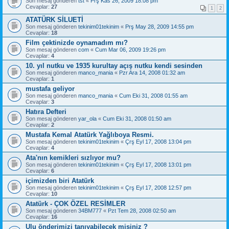
Son mesaj gönderen
tst
«
Prş Kas 26, 2009 18:08 pm
Cevaplar:
27
1
2
ATATÜRK SİLUETİ
Son mesaj gönderen
tekinim01tekinim
«
Prş May 28, 2009 14:55 pm
Cevaplar:
18
Film çektinizde oynamadım mı?
Son mesaj gönderen
com
«
Cum Mar 06, 2009 19:26 pm
Cevaplar:
4
10. yıl nutku ve 1935 kurultay açış nutku kendi sesinden
Son mesaj gönderen
manco_mania
«
Pzr Ara 14, 2008 01:32 am
Cevaplar:
1
mustafa geliyor
Son mesaj gönderen
manco_mania
«
Cum Eki 31, 2008 01:55 am
Cevaplar:
3
Hatıra Defteri
Son mesaj gönderen
yar_ola
«
Cum Eki 31, 2008 01:50 am
Cevaplar:
2
Mustafa Kemal Atatürk Yağlıboya Resmi.
Son mesaj gönderen
tekinim01tekinim
«
Çrş Eyl 17, 2008 13:04 pm
Cevaplar:
4
Ata'nın kemikleri sızlıyor mu?
Son mesaj gönderen
tekinim01tekinim
«
Çrş Eyl 17, 2008 13:01 pm
Cevaplar:
6
içimizden biri Atatürk
Son mesaj gönderen
tekinim01tekinim
«
Çrş Eyl 17, 2008 12:57 pm
Cevaplar:
10
Atatürk - ÇOK ÖZEL RESİMLER
Son mesaj gönderen
34BM777
«
Pzt Tem 28, 2008 02:50 am
Cevaplar:
16
Ulu önderimizi tanıyabilecek misiniz ?