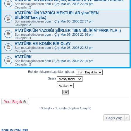
Son mesaj gönderen
com
«
Çrş Mar 05, 2008 22:39 pm
Cevaplar:
2
ATATÜRK' ÜN YAZDIĞI MEKTUPLAR yine''BEN
BİLİRİM''farkıyla:)
Son mesaj gönderen
com
«
Çrş Mar 05, 2008 22:37 pm
Cevaplar:
2
ATATÜRK'ÜN YAZDIĞI ŞİİRLER ''BEN BİLİRİM''FARKIYLA :)
Son mesaj gönderen
com
«
Çrş Mar 05, 2008 22:36 pm
Cevaplar:
3
ATATÜRK VE KOMİK BİR OLAY
Son mesaj gönderen
com
«
Çrş Mar 05, 2008 22:32 pm
Cevaplar:
5
ATATÜRK
Son mesaj gönderen
com
«
Çrş Mar 05, 2008 22:26 pm
Cevaplar:
2
Eskiden itibaren başlıkları göster:
Sırala
Yeni Başlık
39 başlık •
1
. sayfa (Toplam
1
sayfa)
Geçiş yap
FORUM IZINLERI