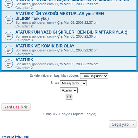
Son mesaj gönderen
com
«
Çrş Mar 05, 2008 22:39 pm
Cevaplar:
2
ATATÜRK' ÜN YAZDIĞI MEKTUPLAR yine''BEN
BİLİRİM''farkıyla:)
Son mesaj gönderen
com
«
Çrş Mar 05, 2008 22:37 pm
Cevaplar:
2
ATATÜRK'ÜN YAZDIĞI ŞİİRLER ''BEN BİLİRİM''FARKIYLA :)
Son mesaj gönderen
com
«
Çrş Mar 05, 2008 22:36 pm
Cevaplar:
3
ATATÜRK VE KOMİK BİR OLAY
Son mesaj gönderen
com
«
Çrş Mar 05, 2008 22:32 pm
Cevaplar:
5
ATATÜRK
Son mesaj gönderen
com
«
Çrş Mar 05, 2008 22:26 pm
Cevaplar:
2
Eskiden itibaren başlıkları göster:
Sırala
Yeni Başlık
39 başlık •
1
. sayfa (Toplam
1
sayfa)
Geçiş yap
FORUM IZINLERI