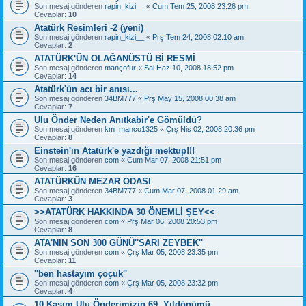
Son mesaj gönderen
rapin_kizi__
«
Cum Tem 25, 2008 23:26 pm
Cevaplar:
10
Atatürk Resimleri -2 (yeni)
Son mesaj gönderen
rapin_kizi__
«
Prş Tem 24, 2008 02:10 am
Cevaplar:
2
ATATÜRK'ÜN OLAĞANÜSTÜ Bİ RESMİ
Son mesaj gönderen
mançofur
«
Sal Haz 10, 2008 18:52 pm
Cevaplar:
14
Atatürk'ün acı bir anısı...
Son mesaj gönderen
34BM777
«
Prş May 15, 2008 00:38 am
Cevaplar:
7
Ulu Önder Neden Anıtkabir'e Gömüldü?
Son mesaj gönderen
km_manco1325
«
Çrş Nis 02, 2008 20:36 pm
Cevaplar:
8
Einstein'ın Atatürk'e yazdığı mektup!!!
Son mesaj gönderen
com
«
Cum Mar 07, 2008 21:51 pm
Cevaplar:
16
ATATÜRKÜN MEZAR ODASI
Son mesaj gönderen
34BM777
«
Cum Mar 07, 2008 01:29 am
Cevaplar:
3
>>ATATÜRK HAKKINDA 30 ÖNEMLİ ŞEY<<
Son mesaj gönderen
com
«
Prş Mar 06, 2008 20:53 pm
Cevaplar:
8
ATA'NIN SON 300 GÜNÜ''SARI ZEYBEK''
Son mesaj gönderen
com
«
Çrş Mar 05, 2008 23:35 pm
Cevaplar:
11
''ben hastayım çoçuk''
Son mesaj gönderen
com
«
Çrş Mar 05, 2008 23:32 pm
Cevaplar:
4
10 Kasım Ulu Önderimizin 69. Yıldönümü