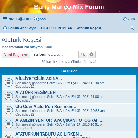
Barış Manço Mix Forum
Hızlı bağlantılar
SSS
Giriş
Forum Ana Sayfa
DİĞER FORUMLAR
Atatürk Köşesi
ra
Atatürk Köşesi
Moderatörler:
barışhayranı
,
Mod
Yeni Başlık
39 başlık •
1
. sayfa (Toplam
1
sayfa)
Başlıklar
MİLLİYETÇİLİK ADINA ..
Son mesaj gönderen
Selim-B.A
«
Pzt Eyl 12, 2022 12:49 pm
Cevaplar:
10
ATATÜRK RESİMLERİ
Son mesaj gönderen
Selim-B.A
«
Pzr Eki 31, 2021 11:00 am
Cevaplar:
4
Ulu Öder Atatürk'ün Resimleri...
Son mesaj gönderen
Selim-B.A
«
Pzr Eki 31, 2021 10:58 am
Cevaplar:
22
ATAMIZIN YENİ ORTAYA ÇIKAN FOTOGRAFI...
Son mesaj gönderen
Selim-B.A
«
Sal Nis 17, 2018 20:51 pm
Cevaplar:
1
ATATÜRKÜN TABUTU AÇILIRKEN...