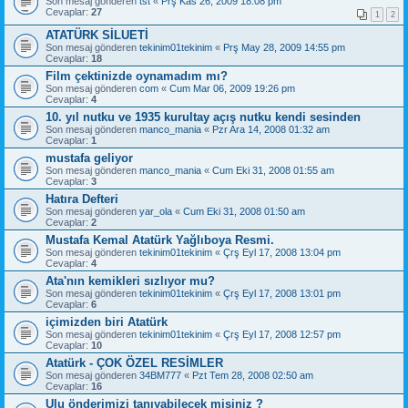
Son mesaj gönderen
tst
«
Prş Kas 26, 2009 18:08 pm
Cevaplar:
27
1
2
ATATÜRK SİLUETİ
Son mesaj gönderen
tekinim01tekinim
«
Prş May 28, 2009 14:55 pm
Cevaplar:
18
Film çektinizde oynamadım mı?
Son mesaj gönderen
com
«
Cum Mar 06, 2009 19:26 pm
Cevaplar:
4
10. yıl nutku ve 1935 kurultay açış nutku kendi sesinden
Son mesaj gönderen
manco_mania
«
Pzr Ara 14, 2008 01:32 am
Cevaplar:
1
mustafa geliyor
Son mesaj gönderen
manco_mania
«
Cum Eki 31, 2008 01:55 am
Cevaplar:
3
Hatıra Defteri
Son mesaj gönderen
yar_ola
«
Cum Eki 31, 2008 01:50 am
Cevaplar:
2
Mustafa Kemal Atatürk Yağlıboya Resmi.
Son mesaj gönderen
tekinim01tekinim
«
Çrş Eyl 17, 2008 13:04 pm
Cevaplar:
4
Ata'nın kemikleri sızlıyor mu?
Son mesaj gönderen
tekinim01tekinim
«
Çrş Eyl 17, 2008 13:01 pm
Cevaplar:
6
içimizden biri Atatürk
Son mesaj gönderen
tekinim01tekinim
«
Çrş Eyl 17, 2008 12:57 pm
Cevaplar:
10
Atatürk - ÇOK ÖZEL RESİMLER
Son mesaj gönderen
34BM777
«
Pzt Tem 28, 2008 02:50 am
Cevaplar:
16
Ulu önderimizi tanıyabilecek misiniz ?