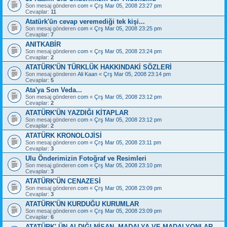
Son mesaj gönderen
com
«
Çrş Mar 05, 2008 23:27 pm
Cevaplar:
11
Atatürk'ün cevap veremediği tek kişi...
Son mesaj gönderen
com
«
Çrş Mar 05, 2008 23:25 pm
Cevaplar:
7
ANITKABİR
Son mesaj gönderen
com
«
Çrş Mar 05, 2008 23:24 pm
Cevaplar:
2
ATATÜRK'ÜN TÜRKLÜK HAKKINDAKİ SÖZLERİ
Son mesaj gönderen
Ali Kaan
«
Çrş Mar 05, 2008 23:14 pm
Cevaplar:
5
Ata'ya Son Veda...
Son mesaj gönderen
com
«
Çrş Mar 05, 2008 23:12 pm
Cevaplar:
2
ATATÜRK'ÜN YAZDIĞI KİTAPLAR
Son mesaj gönderen
com
«
Çrş Mar 05, 2008 23:12 pm
Cevaplar:
2
ATATÜRK KRONOLOJİSİ
Son mesaj gönderen
com
«
Çrş Mar 05, 2008 23:11 pm
Cevaplar:
3
Ulu Önderimizin Fotoğraf ve Resimleri
Son mesaj gönderen
com
«
Çrş Mar 05, 2008 23:10 pm
Cevaplar:
3
ATATÜRK'ÜN CENAZESİ
Son mesaj gönderen
com
«
Çrş Mar 05, 2008 23:09 pm
Cevaplar:
3
ATATÜRK'ÜN KURDUĞU KURUMLAR
Son mesaj gönderen
com
«
Çrş Mar 05, 2008 23:09 pm
Cevaplar:
6
ATATÜRK' ÜN ALDIĞI NİŞAN, MADALYA VE MADALYONLAR