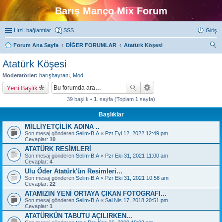
Barış Manço Mix Forum
Hızlı bağlantılar
SSS
Giriş
Forum Ana Sayfa
DİĞER FORUMLAR
Atatürk Köşesi
ra
Atatürk Köşesi
Moderatörler:
barışhayranı
,
Mod
Yeni Başlık
39 başlık •
1
. sayfa (Toplam
1
sayfa)
Başlıklar
MİLLİYETÇİLİK ADINA ..
Son mesaj gönderen
Selim-B.A
«
Pzt Eyl 12, 2022 12:49 pm
Cevaplar:
10
ATATÜRK RESİMLERİ
Son mesaj gönderen
Selim-B.A
«
Pzr Eki 31, 2021 11:00 am
Cevaplar:
4
Ulu Öder Atatürk'ün Resimleri...
Son mesaj gönderen
Selim-B.A
«
Pzr Eki 31, 2021 10:58 am
Cevaplar:
22
ATAMIZIN YENİ ORTAYA ÇIKAN FOTOGRAFI...
Son mesaj gönderen
Selim-B.A
«
Sal Nis 17, 2018 20:51 pm
Cevaplar:
1
ATATÜRKÜN TABUTU AÇILIRKEN...