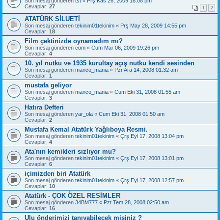
Son mesaj gönderen
tst
«
Prş Kas 26, 2009 18:08 pm
Cevaplar:
27
1
2
ATATÜRK SİLUETİ
Son mesaj gönderen
tekinim01tekinim
«
Prş May 28, 2009 14:55 pm
Cevaplar:
18
Film çektinizde oynamadım mı?
Son mesaj gönderen
com
«
Cum Mar 06, 2009 19:26 pm
Cevaplar:
4
10. yıl nutku ve 1935 kurultay açış nutku kendi sesinden
Son mesaj gönderen
manco_mania
«
Pzr Ara 14, 2008 01:32 am
Cevaplar:
1
mustafa geliyor
Son mesaj gönderen
manco_mania
«
Cum Eki 31, 2008 01:55 am
Cevaplar:
3
Hatıra Defteri
Son mesaj gönderen
yar_ola
«
Cum Eki 31, 2008 01:50 am
Cevaplar:
2
Mustafa Kemal Atatürk Yağlıboya Resmi.
Son mesaj gönderen
tekinim01tekinim
«
Çrş Eyl 17, 2008 13:04 pm
Cevaplar:
4
Ata'nın kemikleri sızlıyor mu?
Son mesaj gönderen
tekinim01tekinim
«
Çrş Eyl 17, 2008 13:01 pm
Cevaplar:
6
içimizden biri Atatürk
Son mesaj gönderen
tekinim01tekinim
«
Çrş Eyl 17, 2008 12:57 pm
Cevaplar:
10
Atatürk - ÇOK ÖZEL RESİMLER
Son mesaj gönderen
34BM777
«
Pzt Tem 28, 2008 02:50 am
Cevaplar:
16
Ulu önderimizi tanıyabilecek misiniz ?