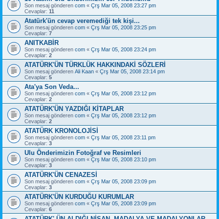
Son mesaj gönderen
com
«
Çrş Mar 05, 2008 23:27 pm
Cevaplar:
11
Atatürk'ün cevap veremediği tek kişi...
Son mesaj gönderen
com
«
Çrş Mar 05, 2008 23:25 pm
Cevaplar:
7
ANITKABİR
Son mesaj gönderen
com
«
Çrş Mar 05, 2008 23:24 pm
Cevaplar:
2
ATATÜRK'ÜN TÜRKLÜK HAKKINDAKİ SÖZLERİ
Son mesaj gönderen
Ali Kaan
«
Çrş Mar 05, 2008 23:14 pm
Cevaplar:
5
Ata'ya Son Veda...
Son mesaj gönderen
com
«
Çrş Mar 05, 2008 23:12 pm
Cevaplar:
2
ATATÜRK'ÜN YAZDIĞI KİTAPLAR
Son mesaj gönderen
com
«
Çrş Mar 05, 2008 23:12 pm
Cevaplar:
2
ATATÜRK KRONOLOJİSİ
Son mesaj gönderen
com
«
Çrş Mar 05, 2008 23:11 pm
Cevaplar:
3
Ulu Önderimizin Fotoğraf ve Resimleri
Son mesaj gönderen
com
«
Çrş Mar 05, 2008 23:10 pm
Cevaplar:
3
ATATÜRK'ÜN CENAZESİ
Son mesaj gönderen
com
«
Çrş Mar 05, 2008 23:09 pm
Cevaplar:
3
ATATÜRK'ÜN KURDUĞU KURUMLAR
Son mesaj gönderen
com
«
Çrş Mar 05, 2008 23:09 pm
Cevaplar:
6
ATATÜRK' ÜN ALDIĞI NİŞAN, MADALYA VE MADALYONLAR