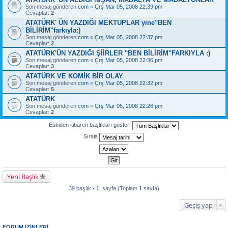
Son mesaj gönderen
com
«
Çrş Mar 05, 2008 22:39 pm
Cevaplar:
2
ATATÜRK' ÜN YAZDIĞI MEKTUPLAR yine''BEN
BİLİRİM''farkıyla:)
Son mesaj gönderen
com
«
Çrş Mar 05, 2008 22:37 pm
Cevaplar:
2
ATATÜRK'ÜN YAZDIĞI ŞİİRLER ''BEN BİLİRİM''FARKIYLA :)
Son mesaj gönderen
com
«
Çrş Mar 05, 2008 22:36 pm
Cevaplar:
3
ATATÜRK VE KOMİK BİR OLAY
Son mesaj gönderen
com
«
Çrş Mar 05, 2008 22:32 pm
Cevaplar:
5
ATATÜRK
Son mesaj gönderen
com
«
Çrş Mar 05, 2008 22:26 pm
Cevaplar:
2
Eskiden itibaren başlıkları göster:
Sırala
Yeni Başlık
39 başlık •
1
. sayfa (Toplam
1
sayfa)
Geçiş yap
FORUM IZINLERI