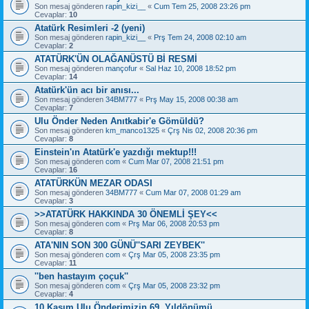
Son mesaj gönderen
rapin_kizi__
«
Cum Tem 25, 2008 23:26 pm
Cevaplar:
10
Atatürk Resimleri -2 (yeni)
Son mesaj gönderen
rapin_kizi__
«
Prş Tem 24, 2008 02:10 am
Cevaplar:
2
ATATÜRK'ÜN OLAĞANÜSTÜ Bİ RESMİ
Son mesaj gönderen
mançofur
«
Sal Haz 10, 2008 18:52 pm
Cevaplar:
14
Atatürk'ün acı bir anısı...
Son mesaj gönderen
34BM777
«
Prş May 15, 2008 00:38 am
Cevaplar:
7
Ulu Önder Neden Anıtkabir'e Gömüldü?
Son mesaj gönderen
km_manco1325
«
Çrş Nis 02, 2008 20:36 pm
Cevaplar:
8
Einstein'ın Atatürk'e yazdığı mektup!!!
Son mesaj gönderen
com
«
Cum Mar 07, 2008 21:51 pm
Cevaplar:
16
ATATÜRKÜN MEZAR ODASI
Son mesaj gönderen
34BM777
«
Cum Mar 07, 2008 01:29 am
Cevaplar:
3
>>ATATÜRK HAKKINDA 30 ÖNEMLİ ŞEY<<
Son mesaj gönderen
com
«
Prş Mar 06, 2008 20:53 pm
Cevaplar:
8
ATA'NIN SON 300 GÜNÜ''SARI ZEYBEK''
Son mesaj gönderen
com
«
Çrş Mar 05, 2008 23:35 pm
Cevaplar:
11
''ben hastayım çoçuk''
Son mesaj gönderen
com
«
Çrş Mar 05, 2008 23:32 pm
Cevaplar:
4
10 Kasım Ulu Önderimizin 69. Yıldönümü