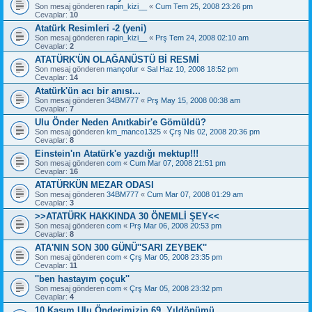
Son mesaj gönderen
rapin_kizi__
«
Cum Tem 25, 2008 23:26 pm
Cevaplar:
10
Atatürk Resimleri -2 (yeni)
Son mesaj gönderen
rapin_kizi__
«
Prş Tem 24, 2008 02:10 am
Cevaplar:
2
ATATÜRK'ÜN OLAĞANÜSTÜ Bİ RESMİ
Son mesaj gönderen
mançofur
«
Sal Haz 10, 2008 18:52 pm
Cevaplar:
14
Atatürk'ün acı bir anısı...
Son mesaj gönderen
34BM777
«
Prş May 15, 2008 00:38 am
Cevaplar:
7
Ulu Önder Neden Anıtkabir'e Gömüldü?
Son mesaj gönderen
km_manco1325
«
Çrş Nis 02, 2008 20:36 pm
Cevaplar:
8
Einstein'ın Atatürk'e yazdığı mektup!!!
Son mesaj gönderen
com
«
Cum Mar 07, 2008 21:51 pm
Cevaplar:
16
ATATÜRKÜN MEZAR ODASI
Son mesaj gönderen
34BM777
«
Cum Mar 07, 2008 01:29 am
Cevaplar:
3
>>ATATÜRK HAKKINDA 30 ÖNEMLİ ŞEY<<
Son mesaj gönderen
com
«
Prş Mar 06, 2008 20:53 pm
Cevaplar:
8
ATA'NIN SON 300 GÜNÜ''SARI ZEYBEK''
Son mesaj gönderen
com
«
Çrş Mar 05, 2008 23:35 pm
Cevaplar:
11
''ben hastayım çoçuk''
Son mesaj gönderen
com
«
Çrş Mar 05, 2008 23:32 pm
Cevaplar:
4
10 Kasım Ulu Önderimizin 69. Yıldönümü