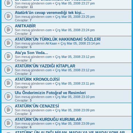
Son mesaj gönderen
com
«
Çrş Mar 05, 2008 23:27 pm
Cevaplar:
11
Atatürk'ün cevap veremediği tek kişi...
Son mesaj gönderen
com
«
Çrş Mar 05, 2008 23:25 pm
Cevaplar:
7
ANITKABİR
Son mesaj gönderen
com
«
Çrş Mar 05, 2008 23:24 pm
Cevaplar:
2
ATATÜRK'ÜN TÜRKLÜK HAKKINDAKİ SÖZLERİ
Son mesaj gönderen
Ali Kaan
«
Çrş Mar 05, 2008 23:14 pm
Cevaplar:
5
Ata'ya Son Veda...
Son mesaj gönderen
com
«
Çrş Mar 05, 2008 23:12 pm
Cevaplar:
2
ATATÜRK'ÜN YAZDIĞI KİTAPLAR
Son mesaj gönderen
com
«
Çrş Mar 05, 2008 23:12 pm
Cevaplar:
2
ATATÜRK KRONOLOJİSİ
Son mesaj gönderen
com
«
Çrş Mar 05, 2008 23:11 pm
Cevaplar:
3
Ulu Önderimizin Fotoğraf ve Resimleri
Son mesaj gönderen
com
«
Çrş Mar 05, 2008 23:10 pm
Cevaplar:
3
ATATÜRK'ÜN CENAZESİ
Son mesaj gönderen
com
«
Çrş Mar 05, 2008 23:09 pm
Cevaplar:
3
ATATÜRK'ÜN KURDUĞU KURUMLAR
Son mesaj gönderen
com
«
Çrş Mar 05, 2008 23:09 pm
Cevaplar:
6
ATATÜRK' ÜN ALDIĞI NİŞAN, MADALYA VE MADALYONLAR