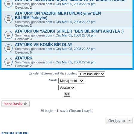
Son mesaj gönderen
com
«
Çrş Mar 05, 2008 22:39 pm
Cevaplar:
2
ATATÜRK' ÜN YAZDIĞI MEKTUPLAR yine''BEN
BİLİRİM''farkıyla:)
Son mesaj gönderen
com
«
Çrş Mar 05, 2008 22:37 pm
Cevaplar:
2
ATATÜRK'ÜN YAZDIĞI ŞİİRLER ''BEN BİLİRİM''FARKIYLA :)
Son mesaj gönderen
com
«
Çrş Mar 05, 2008 22:36 pm
Cevaplar:
3
ATATÜRK VE KOMİK BİR OLAY
Son mesaj gönderen
com
«
Çrş Mar 05, 2008 22:32 pm
Cevaplar:
5
ATATÜRK
Son mesaj gönderen
com
«
Çrş Mar 05, 2008 22:26 pm
Cevaplar:
2
Eskiden itibaren başlıkları göster:
Sırala
Yeni Başlık
39 başlık •
1
. sayfa (Toplam
1
sayfa)
Geçiş yap
FORUM IZINLERI