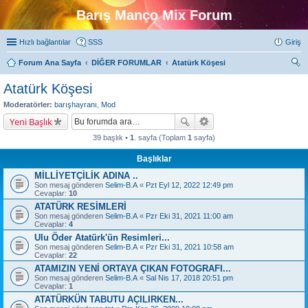
Barış Manço Mix Forum
Hızlı bağlantılar
SSS
Giriş
Forum Ana Sayfa
DİĞER FORUMLAR
Atatürk Köşesi
ra
Atatürk Köşesi
Moderatörler:
barışhayranı
,
Mod
Yeni Başlık
39 başlık •
1
. sayfa (Toplam
1
sayfa)
Başlıklar
MİLLİYETÇİLİK ADINA ..
Son mesaj gönderen
Selim-B.A
«
Pzt Eyl 12, 2022 12:49 pm
Cevaplar:
10
ATATÜRK RESİMLERİ
Son mesaj gönderen
Selim-B.A
«
Pzr Eki 31, 2021 11:00 am
Cevaplar:
4
Ulu Öder Atatürk'ün Resimleri...
Son mesaj gönderen
Selim-B.A
«
Pzr Eki 31, 2021 10:58 am
Cevaplar:
22
ATAMIZIN YENİ ORTAYA ÇIKAN FOTOGRAFI...
Son mesaj gönderen
Selim-B.A
«
Sal Nis 17, 2018 20:51 pm
Cevaplar:
1
ATATÜRKÜN TABUTU AÇILIRKEN...