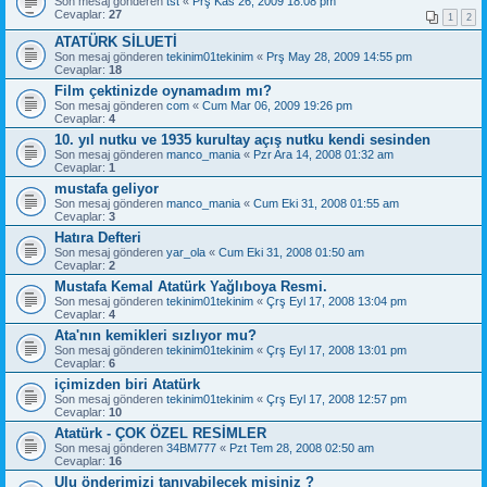
Son mesaj gönderen
tst
«
Prş Kas 26, 2009 18:08 pm
Cevaplar:
27
1
2
ATATÜRK SİLUETİ
Son mesaj gönderen
tekinim01tekinim
«
Prş May 28, 2009 14:55 pm
Cevaplar:
18
Film çektinizde oynamadım mı?
Son mesaj gönderen
com
«
Cum Mar 06, 2009 19:26 pm
Cevaplar:
4
10. yıl nutku ve 1935 kurultay açış nutku kendi sesinden
Son mesaj gönderen
manco_mania
«
Pzr Ara 14, 2008 01:32 am
Cevaplar:
1
mustafa geliyor
Son mesaj gönderen
manco_mania
«
Cum Eki 31, 2008 01:55 am
Cevaplar:
3
Hatıra Defteri
Son mesaj gönderen
yar_ola
«
Cum Eki 31, 2008 01:50 am
Cevaplar:
2
Mustafa Kemal Atatürk Yağlıboya Resmi.
Son mesaj gönderen
tekinim01tekinim
«
Çrş Eyl 17, 2008 13:04 pm
Cevaplar:
4
Ata'nın kemikleri sızlıyor mu?
Son mesaj gönderen
tekinim01tekinim
«
Çrş Eyl 17, 2008 13:01 pm
Cevaplar:
6
içimizden biri Atatürk
Son mesaj gönderen
tekinim01tekinim
«
Çrş Eyl 17, 2008 12:57 pm
Cevaplar:
10
Atatürk - ÇOK ÖZEL RESİMLER
Son mesaj gönderen
34BM777
«
Pzt Tem 28, 2008 02:50 am
Cevaplar:
16
Ulu önderimizi tanıyabilecek misiniz ?