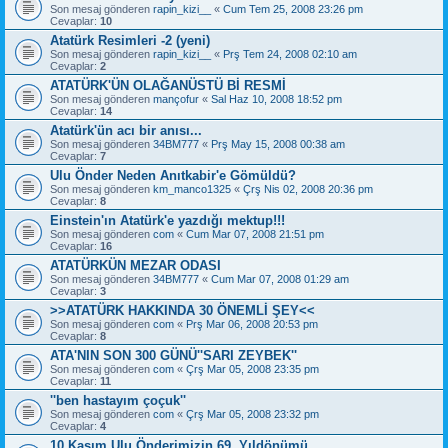
Son mesaj gönderen
rapin_kizi__
«
Cum Tem 25, 2008 23:26 pm
Cevaplar:
10
Atatürk Resimleri -2 (yeni)
Son mesaj gönderen
rapin_kizi__
«
Prş Tem 24, 2008 02:10 am
Cevaplar:
2
ATATÜRK'ÜN OLAĞANÜSTÜ Bİ RESMİ
Son mesaj gönderen
mançofur
«
Sal Haz 10, 2008 18:52 pm
Cevaplar:
14
Atatürk'ün acı bir anısı...
Son mesaj gönderen
34BM777
«
Prş May 15, 2008 00:38 am
Cevaplar:
7
Ulu Önder Neden Anıtkabir'e Gömüldü?
Son mesaj gönderen
km_manco1325
«
Çrş Nis 02, 2008 20:36 pm
Cevaplar:
8
Einstein'ın Atatürk'e yazdığı mektup!!!
Son mesaj gönderen
com
«
Cum Mar 07, 2008 21:51 pm
Cevaplar:
16
ATATÜRKÜN MEZAR ODASI
Son mesaj gönderen
34BM777
«
Cum Mar 07, 2008 01:29 am
Cevaplar:
3
>>ATATÜRK HAKKINDA 30 ÖNEMLİ ŞEY<<
Son mesaj gönderen
com
«
Prş Mar 06, 2008 20:53 pm
Cevaplar:
8
ATA'NIN SON 300 GÜNÜ''SARI ZEYBEK''
Son mesaj gönderen
com
«
Çrş Mar 05, 2008 23:35 pm
Cevaplar:
11
''ben hastayım çoçuk''
Son mesaj gönderen
com
«
Çrş Mar 05, 2008 23:32 pm
Cevaplar:
4
10 Kasım Ulu Önderimizin 69. Yıldönümü