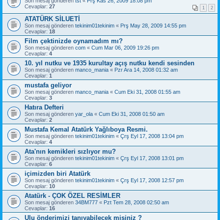
Son mesaj gönderen
tst
«
Prş Kas 26, 2009 18:08 pm
Cevaplar:
27
1
2
ATATÜRK SİLUETİ
Son mesaj gönderen
tekinim01tekinim
«
Prş May 28, 2009 14:55 pm
Cevaplar:
18
Film çektinizde oynamadım mı?
Son mesaj gönderen
com
«
Cum Mar 06, 2009 19:26 pm
Cevaplar:
4
10. yıl nutku ve 1935 kurultay açış nutku kendi sesinden
Son mesaj gönderen
manco_mania
«
Pzr Ara 14, 2008 01:32 am
Cevaplar:
1
mustafa geliyor
Son mesaj gönderen
manco_mania
«
Cum Eki 31, 2008 01:55 am
Cevaplar:
3
Hatıra Defteri
Son mesaj gönderen
yar_ola
«
Cum Eki 31, 2008 01:50 am
Cevaplar:
2
Mustafa Kemal Atatürk Yağlıboya Resmi.
Son mesaj gönderen
tekinim01tekinim
«
Çrş Eyl 17, 2008 13:04 pm
Cevaplar:
4
Ata'nın kemikleri sızlıyor mu?
Son mesaj gönderen
tekinim01tekinim
«
Çrş Eyl 17, 2008 13:01 pm
Cevaplar:
6
içimizden biri Atatürk
Son mesaj gönderen
tekinim01tekinim
«
Çrş Eyl 17, 2008 12:57 pm
Cevaplar:
10
Atatürk - ÇOK ÖZEL RESİMLER
Son mesaj gönderen
34BM777
«
Pzt Tem 28, 2008 02:50 am
Cevaplar:
16
Ulu önderimizi tanıyabilecek misiniz ?