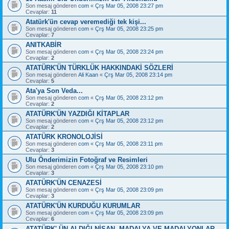
Son mesaj gönderen
com
«
Çrş Mar 05, 2008 23:27 pm
Cevaplar:
11
Atatürk'ün cevap veremediği tek kişi...
Son mesaj gönderen
com
«
Çrş Mar 05, 2008 23:25 pm
Cevaplar:
7
ANITKABİR
Son mesaj gönderen
com
«
Çrş Mar 05, 2008 23:24 pm
Cevaplar:
2
ATATÜRK'ÜN TÜRKLÜK HAKKINDAKİ SÖZLERİ
Son mesaj gönderen
Ali Kaan
«
Çrş Mar 05, 2008 23:14 pm
Cevaplar:
5
Ata'ya Son Veda...
Son mesaj gönderen
com
«
Çrş Mar 05, 2008 23:12 pm
Cevaplar:
2
ATATÜRK'ÜN YAZDIĞI KİTAPLAR
Son mesaj gönderen
com
«
Çrş Mar 05, 2008 23:12 pm
Cevaplar:
2
ATATÜRK KRONOLOJİSİ
Son mesaj gönderen
com
«
Çrş Mar 05, 2008 23:11 pm
Cevaplar:
3
Ulu Önderimizin Fotoğraf ve Resimleri
Son mesaj gönderen
com
«
Çrş Mar 05, 2008 23:10 pm
Cevaplar:
3
ATATÜRK'ÜN CENAZESİ
Son mesaj gönderen
com
«
Çrş Mar 05, 2008 23:09 pm
Cevaplar:
3
ATATÜRK'ÜN KURDUĞU KURUMLAR
Son mesaj gönderen
com
«
Çrş Mar 05, 2008 23:09 pm
Cevaplar:
6
ATATÜRK' ÜN ALDIĞI NİŞAN, MADALYA VE MADALYONLAR