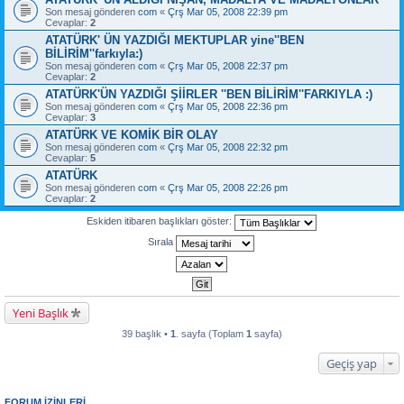
Son mesaj gönderen
com
«
Çrş Mar 05, 2008 22:39 pm
Cevaplar:
2
ATATÜRK' ÜN YAZDIĞI MEKTUPLAR yine''BEN
BİLİRİM''farkıyla:)
Son mesaj gönderen
com
«
Çrş Mar 05, 2008 22:37 pm
Cevaplar:
2
ATATÜRK'ÜN YAZDIĞI ŞİİRLER ''BEN BİLİRİM''FARKIYLA :)
Son mesaj gönderen
com
«
Çrş Mar 05, 2008 22:36 pm
Cevaplar:
3
ATATÜRK VE KOMİK BİR OLAY
Son mesaj gönderen
com
«
Çrş Mar 05, 2008 22:32 pm
Cevaplar:
5
ATATÜRK
Son mesaj gönderen
com
«
Çrş Mar 05, 2008 22:26 pm
Cevaplar:
2
Eskiden itibaren başlıkları göster:
Sırala
Yeni Başlık
39 başlık •
1
. sayfa (Toplam
1
sayfa)
Geçiş yap
FORUM IZINLERI