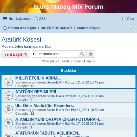
Barış Manço Mix Forum
Hızlı bağlantılar
SSS
Giriş
Forum Ana Sayfa
DİĞER FORUMLAR
Atatürk Köşesi
ra
Atatürk Köşesi
Moderatörler:
barışhayranı
,
Mod
Yeni Başlık
39 başlık •
1
. sayfa (Toplam
1
sayfa)
Başlıklar
MİLLİYETÇİLİK ADINA ..
Son mesaj gönderen
Selim-B.A
«
Pzt Eyl 12, 2022 12:49 pm
Cevaplar:
10
ATATÜRK RESİMLERİ
Son mesaj gönderen
Selim-B.A
«
Pzr Eki 31, 2021 11:00 am
Cevaplar:
4
Ulu Öder Atatürk'ün Resimleri...
Son mesaj gönderen
Selim-B.A
«
Pzr Eki 31, 2021 10:58 am
Cevaplar:
22
ATAMIZIN YENİ ORTAYA ÇIKAN FOTOGRAFI...
Son mesaj gönderen
Selim-B.A
«
Sal Nis 17, 2018 20:51 pm
Cevaplar:
1
ATATÜRKÜN TABUTU AÇILIRKEN...