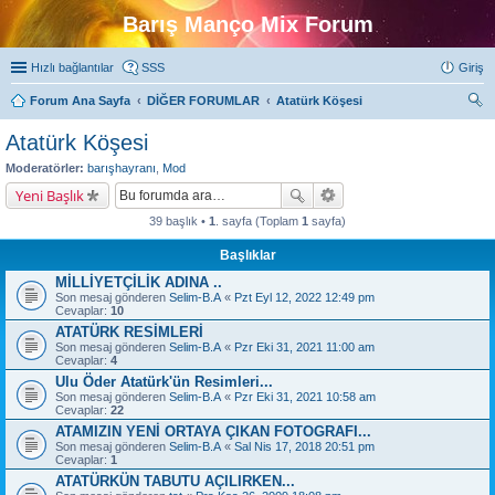
Barış Manço Mix Forum
Hızlı bağlantılar
SSS
Giriş
Forum Ana Sayfa
DİĞER FORUMLAR
Atatürk Köşesi
ra
Atatürk Köşesi
Moderatörler:
barışhayranı
,
Mod
Yeni Başlık
39 başlık •
1
. sayfa (Toplam
1
sayfa)
Başlıklar
MİLLİYETÇİLİK ADINA ..
Son mesaj gönderen
Selim-B.A
«
Pzt Eyl 12, 2022 12:49 pm
Cevaplar:
10
ATATÜRK RESİMLERİ
Son mesaj gönderen
Selim-B.A
«
Pzr Eki 31, 2021 11:00 am
Cevaplar:
4
Ulu Öder Atatürk'ün Resimleri...
Son mesaj gönderen
Selim-B.A
«
Pzr Eki 31, 2021 10:58 am
Cevaplar:
22
ATAMIZIN YENİ ORTAYA ÇIKAN FOTOGRAFI...
Son mesaj gönderen
Selim-B.A
«
Sal Nis 17, 2018 20:51 pm
Cevaplar:
1
ATATÜRKÜN TABUTU AÇILIRKEN...