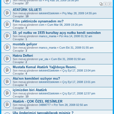
Son mesaj gönderen
tst
«
Prş Kas 26, 2009 18:08 pm
Cevaplar:
27
1
2
ATATÜRK SİLUETİ
Son mesaj gönderen
tekinim01tekinim
«
Prş May 28, 2009 14:55 pm
Cevaplar:
18
Film çektinizde oynamadım mı?
Son mesaj gönderen
com
«
Cum Mar 06, 2009 19:26 pm
Cevaplar:
4
10. yıl nutku ve 1935 kurultay açış nutku kendi sesinden
Son mesaj gönderen
manco_mania
«
Pzr Ara 14, 2008 01:32 am
Cevaplar:
1
mustafa geliyor
Son mesaj gönderen
manco_mania
«
Cum Eki 31, 2008 01:55 am
Cevaplar:
3
Hatıra Defteri
Son mesaj gönderen
yar_ola
«
Cum Eki 31, 2008 01:50 am
Cevaplar:
2
Mustafa Kemal Atatürk Yağlıboya Resmi.
Son mesaj gönderen
tekinim01tekinim
«
Çrş Eyl 17, 2008 13:04 pm
Cevaplar:
4
Ata'nın kemikleri sızlıyor mu?
Son mesaj gönderen
tekinim01tekinim
«
Çrş Eyl 17, 2008 13:01 pm
Cevaplar:
6
içimizden biri Atatürk
Son mesaj gönderen
tekinim01tekinim
«
Çrş Eyl 17, 2008 12:57 pm
Cevaplar:
10
Atatürk - ÇOK ÖZEL RESİMLER
Son mesaj gönderen
34BM777
«
Pzt Tem 28, 2008 02:50 am
Cevaplar:
16
Ulu önderimizi tanıyabilecek misiniz ?