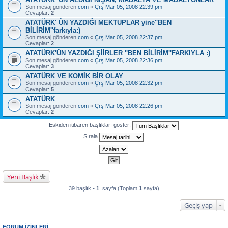
Son mesaj gönderen
com
«
Çrş Mar 05, 2008 22:39 pm
Cevaplar:
2
ATATÜRK' ÜN YAZDIĞI MEKTUPLAR yine''BEN
BİLİRİM''farkıyla:)
Son mesaj gönderen
com
«
Çrş Mar 05, 2008 22:37 pm
Cevaplar:
2
ATATÜRK'ÜN YAZDIĞI ŞİİRLER ''BEN BİLİRİM''FARKIYLA :)
Son mesaj gönderen
com
«
Çrş Mar 05, 2008 22:36 pm
Cevaplar:
3
ATATÜRK VE KOMİK BİR OLAY
Son mesaj gönderen
com
«
Çrş Mar 05, 2008 22:32 pm
Cevaplar:
5
ATATÜRK
Son mesaj gönderen
com
«
Çrş Mar 05, 2008 22:26 pm
Cevaplar:
2
Eskiden itibaren başlıkları göster:
Sırala
Yeni Başlık
39 başlık •
1
. sayfa (Toplam
1
sayfa)
Geçiş yap
FORUM IZINLERI