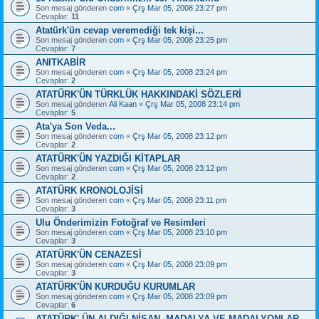
Son mesaj gönderen
com
«
Çrş Mar 05, 2008 23:27 pm
Cevaplar:
11
Atatürk'ün cevap veremediği tek kişi...
Son mesaj gönderen
com
«
Çrş Mar 05, 2008 23:25 pm
Cevaplar:
7
ANITKABİR
Son mesaj gönderen
com
«
Çrş Mar 05, 2008 23:24 pm
Cevaplar:
2
ATATÜRK'ÜN TÜRKLÜK HAKKINDAKİ SÖZLERİ
Son mesaj gönderen
Ali Kaan
«
Çrş Mar 05, 2008 23:14 pm
Cevaplar:
5
Ata'ya Son Veda...
Son mesaj gönderen
com
«
Çrş Mar 05, 2008 23:12 pm
Cevaplar:
2
ATATÜRK'ÜN YAZDIĞI KİTAPLAR
Son mesaj gönderen
com
«
Çrş Mar 05, 2008 23:12 pm
Cevaplar:
2
ATATÜRK KRONOLOJİSİ
Son mesaj gönderen
com
«
Çrş Mar 05, 2008 23:11 pm
Cevaplar:
3
Ulu Önderimizin Fotoğraf ve Resimleri
Son mesaj gönderen
com
«
Çrş Mar 05, 2008 23:10 pm
Cevaplar:
3
ATATÜRK'ÜN CENAZESİ
Son mesaj gönderen
com
«
Çrş Mar 05, 2008 23:09 pm
Cevaplar:
3
ATATÜRK'ÜN KURDUĞU KURUMLAR
Son mesaj gönderen
com
«
Çrş Mar 05, 2008 23:09 pm
Cevaplar:
6
ATATÜRK' ÜN ALDIĞI NİŞAN, MADALYA VE MADALYONLAR