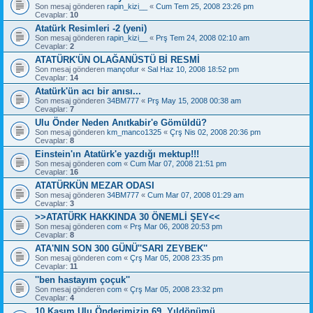
Son mesaj gönderen
rapin_kizi__
«
Cum Tem 25, 2008 23:26 pm
Cevaplar:
10
Atatürk Resimleri -2 (yeni)
Son mesaj gönderen
rapin_kizi__
«
Prş Tem 24, 2008 02:10 am
Cevaplar:
2
ATATÜRK'ÜN OLAĞANÜSTÜ Bİ RESMİ
Son mesaj gönderen
mançofur
«
Sal Haz 10, 2008 18:52 pm
Cevaplar:
14
Atatürk'ün acı bir anısı...
Son mesaj gönderen
34BM777
«
Prş May 15, 2008 00:38 am
Cevaplar:
7
Ulu Önder Neden Anıtkabir'e Gömüldü?
Son mesaj gönderen
km_manco1325
«
Çrş Nis 02, 2008 20:36 pm
Cevaplar:
8
Einstein'ın Atatürk'e yazdığı mektup!!!
Son mesaj gönderen
com
«
Cum Mar 07, 2008 21:51 pm
Cevaplar:
16
ATATÜRKÜN MEZAR ODASI
Son mesaj gönderen
34BM777
«
Cum Mar 07, 2008 01:29 am
Cevaplar:
3
>>ATATÜRK HAKKINDA 30 ÖNEMLİ ŞEY<<
Son mesaj gönderen
com
«
Prş Mar 06, 2008 20:53 pm
Cevaplar:
8
ATA'NIN SON 300 GÜNÜ''SARI ZEYBEK''
Son mesaj gönderen
com
«
Çrş Mar 05, 2008 23:35 pm
Cevaplar:
11
''ben hastayım çoçuk''
Son mesaj gönderen
com
«
Çrş Mar 05, 2008 23:32 pm
Cevaplar:
4
10 Kasım Ulu Önderimizin 69. Yıldönümü