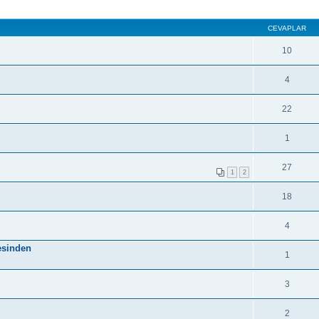
CEVAPLAR
10
4
22
1
27
1
2
18
4
sesinden
1
3
2