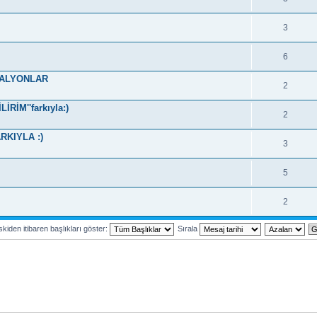
3
6
DALYONLAR
2
RİM''farkıyla:)
2
RKIYLA :)
3
5
2
kiden itibaren başlıkları göster:
Sırala