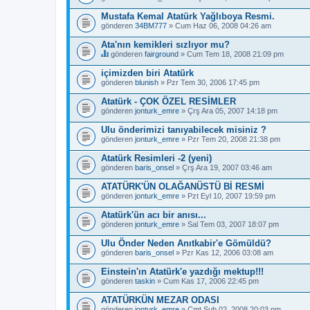
Mustafa Kemal Atatürk Yağlıboya Resmi.
gönderen
34BM777
» Cum Haz 06, 2008 04:26 am
Ata'nın kemikleri sızlıyor mu?
gönderen
fairground
» Cum Tem 18, 2008 21:09 pm
B
u
içimizden biri Atatürk
b
gönderen
blunish
» Pzr Tem 30, 2006 17:45 pm
a
ş
Atatürk - ÇOK ÖZEL RESİMLER
l
gönderen
ı
jonturk_emre
» Çrş Ara 05, 2007 14:18 pm
k
b
Ulu önderimizi tanıyabilecek misiniz ?
i
gönderen
jonturk_emre
» Pzr Tem 20, 2008 21:38 pm
r
a
Atatürk Resimleri -2 (yeni)
n
gönderen
baris_onsel
» Çrş Ara 19, 2007 03:46 am
k
e
ATATÜRK'ÜN OLAĞANÜSTÜ Bİ RESMİ
t
e
gönderen
jonturk_emre
» Pzt Eyl 10, 2007 19:59 pm
s
a
Atatürk'ün acı bir anısı...
h
gönderen
jonturk_emre
» Sal Tem 03, 2007 18:07 pm
i
p
Ulu Önder Neden Anıtkabir'e Gömüldü?
.
gönderen
baris_onsel
» Pzr Kas 12, 2006 03:08 am
Einstein'ın Atatürk'e yazdığı mektup!!!
gönderen
taskin
» Cum Kas 17, 2006 22:45 pm
ATATÜRKÜN MEZAR ODASI
gönderen
jonturk_emre
» Cmt Şub 02, 2008 20:03 pm