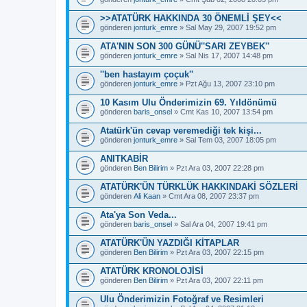
>>ATATÜRK HAKKINDA 30 ÖNEMLİ ŞEY<<
gönderen
jonturk_emre
» Sal May 29, 2007 19:52 pm
ATA'NIN SON 300 GÜNÜ''SARI ZEYBEK''
gönderen
jonturk_emre
» Sal Nis 17, 2007 14:48 pm
''ben hastayım çoçuk''
gönderen
jonturk_emre
» Pzt Ağu 13, 2007 23:10 pm
10 Kasım Ulu Önderimizin 69. Yıldönümü
gönderen
baris_onsel
» Cmt Kas 10, 2007 13:54 pm
Atatürk'ün cevap veremediği tek kişi...
gönderen
jonturk_emre
» Sal Tem 03, 2007 18:05 pm
ANITKABİR
gönderen
Ben Bilirim
» Pzt Ara 03, 2007 22:28 pm
ATATÜRK'ÜN TÜRKLÜK HAKKINDAKİ SÖZLERİ
gönderen
Ali Kaan
» Cmt Ara 08, 2007 23:37 pm
Ata'ya Son Veda...
gönderen
baris_onsel
» Sal Ara 04, 2007 19:41 pm
ATATÜRK'ÜN YAZDIĞI KİTAPLAR
gönderen
Ben Bilirim
» Pzt Ara 03, 2007 22:15 pm
ATATÜRK KRONOLOJİSİ
gönderen
Ben Bilirim
» Pzt Ara 03, 2007 22:11 pm
Ulu Önderimizin Fotoğraf ve Resimleri