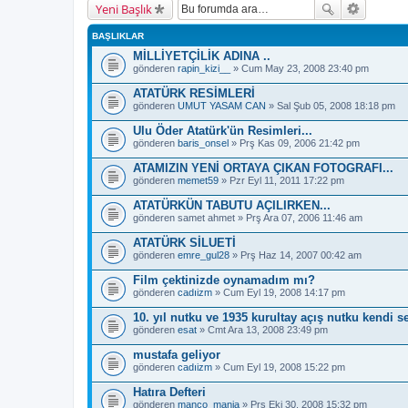
Yeni Başlık
BAŞLIKLAR
MİLLİYETÇİLİK ADINA ..
gönderen
rapin_kizi__
» Cum May 23, 2008 23:40 pm
ATATÜRK RESİMLERİ
gönderen
UMUT YASAM CAN
» Sal Şub 05, 2008 18:18 pm
Ulu Öder Atatürk'ün Resimleri...
gönderen
baris_onsel
» Prş Kas 09, 2006 21:42 pm
ATAMIZIN YENİ ORTAYA ÇIKAN FOTOGRAFI...
gönderen
memet59
» Pzr Eyl 11, 2011 17:22 pm
ATATÜRKÜN TABUTU AÇILIRKEN...
gönderen
samet ahmet
» Prş Ara 07, 2006 11:46 am
ATATÜRK SİLUETİ
gönderen
emre_gul28
» Prş Haz 14, 2007 00:42 am
Film çektinizde oynamadım mı?
gönderen
cadıizm
» Cum Eyl 19, 2008 14:17 pm
10. yıl nutku ve 1935 kurultay açış nutku kendi 
gönderen
esat
» Cmt Ara 13, 2008 23:49 pm
mustafa geliyor
gönderen
cadıizm
» Cum Eyl 19, 2008 15:22 pm
Hatıra Defteri
gönderen
manco_mania
» Prş Eki 30, 2008 15:32 pm