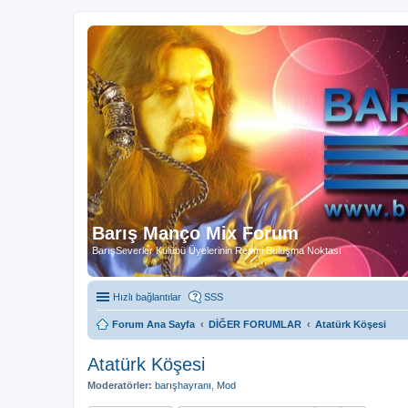
Barış Manço Mix Forum
BarışSeverler Kulübü Üyelerinin Resmi Buluşma Noktası
Hızlı bağlantılar
SSS
Forum Ana Sayfa
DİĞER FORUMLAR
Atatürk Köşesi
Atatürk Köşesi
Moderatörler:
barışhayranı
,
Mod