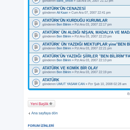
gönderen
baris_onsel
» Sal Ara 04, 2007 21:12 pm
ATATÜRK'ÜN CENAZESİ
gönderen
Ali Kaan
» Cum Ara 07, 2007 22:41 pm
ATATÜRK'ÜN KURDUĞU KURUMLAR
gönderen
Ben Bilirim
» Pzt Ara 03, 2007 22:17 pm
ATATÜRK' ÜN ALDIĞI NİŞAN, MADALYA VE MA
gönderen
Ben Bilirim
» Pzt Ara 03, 2007 22:23 pm
ATATÜRK' ÜN YAZDIĞI MEKTUPLAR yine''BEN BİLİ
gönderen
Ben Bilirim
» Pzt Ara 03, 2007 22:21 pm
ATATÜRK'ÜN YAZDIĞI ŞİİRLER ''BEN BİLİRİM''FA
gönderen
Ben Bilirim
» Pzt Ara 03, 2007 22:13 pm
ATATÜRK VE KOMİK BİR OLAY
gönderen
Ben Bilirim
» Pzt Ara 03, 2007 22:19 pm
ATATÜRK
gönderen
UMUT YASAM CAN
» Pzr Şub 10, 2008 02:28 am
Es
Yeni Başlık
Ana sayfaya dön
FORUM IZINLERI