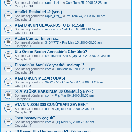
Son mesaj gönderen
rapin_kizi__
«
Cum Tem 25, 2008 23:26 pm
Cevaplar:
10
Atatürk Resimleri -2 (yeni)
Son mesaj gönderen
rapin_kizi__
«
Prş Tem 24, 2008 02:10 am
Cevaplar:
2
ATATÜRK'ÜN OLAĞANÜSTÜ Bİ RESMİ
Son mesaj gönderen
mançofur
«
Sal Haz 10, 2008 18:52 pm
Cevaplar:
14
Atatürk'ün acı bir anısı...
Son mesaj gönderen
34BM777
«
Prş May 15, 2008 00:38 am
Cevaplar:
7
Ulu Önder Neden Anıtkabir'e Gömüldü?
Son mesaj gönderen
km_manco1325
«
Çrş Nis 02, 2008 20:36 pm
Cevaplar:
8
Einstein'ın Atatürk'e yazdığı mektup!!!
Son mesaj gönderen
com
«
Cum Mar 07, 2008 21:51 pm
Cevaplar:
16
ATATÜRKÜN MEZAR ODASI
Son mesaj gönderen
34BM777
«
Cum Mar 07, 2008 01:29 am
Cevaplar:
3
>>ATATÜRK HAKKINDA 30 ÖNEMLİ ŞEY<<
Son mesaj gönderen
com
«
Prş Mar 06, 2008 20:53 pm
Cevaplar:
8
ATA'NIN SON 300 GÜNÜ''SARI ZEYBEK''
Son mesaj gönderen
com
«
Çrş Mar 05, 2008 23:35 pm
Cevaplar:
11
''ben hastayım çoçuk''
Son mesaj gönderen
com
«
Çrş Mar 05, 2008 23:32 pm
Cevaplar:
4
10 Kasım Ulu Önderimizin 69. Yıldönümü