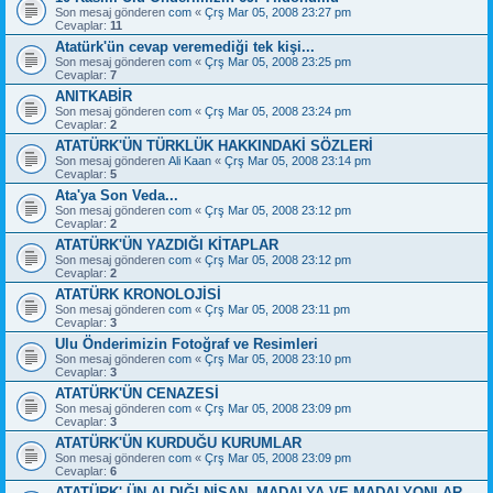
Son mesaj gönderen
com
«
Çrş Mar 05, 2008 23:27 pm
Cevaplar:
11
Atatürk'ün cevap veremediği tek kişi...
Son mesaj gönderen
com
«
Çrş Mar 05, 2008 23:25 pm
Cevaplar:
7
ANITKABİR
Son mesaj gönderen
com
«
Çrş Mar 05, 2008 23:24 pm
Cevaplar:
2
ATATÜRK'ÜN TÜRKLÜK HAKKINDAKİ SÖZLERİ
Son mesaj gönderen
Ali Kaan
«
Çrş Mar 05, 2008 23:14 pm
Cevaplar:
5
Ata'ya Son Veda...
Son mesaj gönderen
com
«
Çrş Mar 05, 2008 23:12 pm
Cevaplar:
2
ATATÜRK'ÜN YAZDIĞI KİTAPLAR
Son mesaj gönderen
com
«
Çrş Mar 05, 2008 23:12 pm
Cevaplar:
2
ATATÜRK KRONOLOJİSİ
Son mesaj gönderen
com
«
Çrş Mar 05, 2008 23:11 pm
Cevaplar:
3
Ulu Önderimizin Fotoğraf ve Resimleri
Son mesaj gönderen
com
«
Çrş Mar 05, 2008 23:10 pm
Cevaplar:
3
ATATÜRK'ÜN CENAZESİ
Son mesaj gönderen
com
«
Çrş Mar 05, 2008 23:09 pm
Cevaplar:
3
ATATÜRK'ÜN KURDUĞU KURUMLAR
Son mesaj gönderen
com
«
Çrş Mar 05, 2008 23:09 pm
Cevaplar:
6
ATATÜRK' ÜN ALDIĞI NİŞAN, MADALYA VE MADALYONLAR