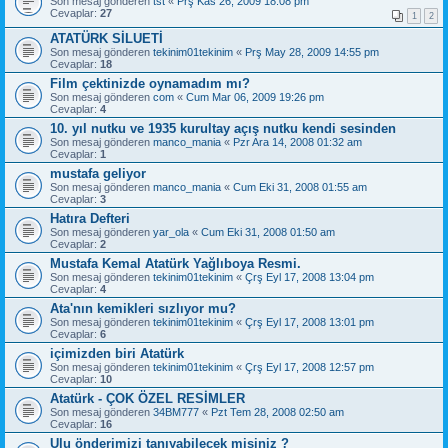
Son mesaj gönderen
tst
«
Prş Kas 26, 2009 18:08 pm
Cevaplar:
27
1
2
ATATÜRK SİLUETİ
Son mesaj gönderen
tekinim01tekinim
«
Prş May 28, 2009 14:55 pm
Cevaplar:
18
Film çektinizde oynamadım mı?
Son mesaj gönderen
com
«
Cum Mar 06, 2009 19:26 pm
Cevaplar:
4
10. yıl nutku ve 1935 kurultay açış nutku kendi sesinden
Son mesaj gönderen
manco_mania
«
Pzr Ara 14, 2008 01:32 am
Cevaplar:
1
mustafa geliyor
Son mesaj gönderen
manco_mania
«
Cum Eki 31, 2008 01:55 am
Cevaplar:
3
Hatıra Defteri
Son mesaj gönderen
yar_ola
«
Cum Eki 31, 2008 01:50 am
Cevaplar:
2
Mustafa Kemal Atatürk Yağlıboya Resmi.
Son mesaj gönderen
tekinim01tekinim
«
Çrş Eyl 17, 2008 13:04 pm
Cevaplar:
4
Ata'nın kemikleri sızlıyor mu?
Son mesaj gönderen
tekinim01tekinim
«
Çrş Eyl 17, 2008 13:01 pm
Cevaplar:
6
içimizden biri Atatürk
Son mesaj gönderen
tekinim01tekinim
«
Çrş Eyl 17, 2008 12:57 pm
Cevaplar:
10
Atatürk - ÇOK ÖZEL RESİMLER
Son mesaj gönderen
34BM777
«
Pzt Tem 28, 2008 02:50 am
Cevaplar:
16
Ulu önderimizi tanıyabilecek misiniz ?