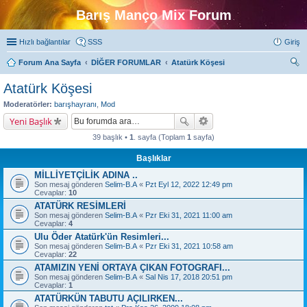
Barış Manço Mix Forum
Hızlı bağlantılar
SSS
Giriş
Forum Ana Sayfa
DİĞER FORUMLAR
Atatürk Köşesi
ra
Atatürk Köşesi
Moderatörler:
barışhayranı
,
Mod
Yeni Başlık
39 başlık •
1
. sayfa (Toplam
1
sayfa)
Başlıklar
MİLLİYETÇİLİK ADINA ..
Son mesaj gönderen
Selim-B.A
«
Pzt Eyl 12, 2022 12:49 pm
Cevaplar:
10
ATATÜRK RESİMLERİ
Son mesaj gönderen
Selim-B.A
«
Pzr Eki 31, 2021 11:00 am
Cevaplar:
4
Ulu Öder Atatürk'ün Resimleri...
Son mesaj gönderen
Selim-B.A
«
Pzr Eki 31, 2021 10:58 am
Cevaplar:
22
ATAMIZIN YENİ ORTAYA ÇIKAN FOTOGRAFI...
Son mesaj gönderen
Selim-B.A
«
Sal Nis 17, 2018 20:51 pm
Cevaplar:
1
ATATÜRKÜN TABUTU AÇILIRKEN...