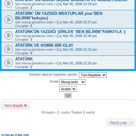
Son mesaj gönderen
com
«
Çrş Mar 05, 2008 22:39 pm
Cevaplar:
2
ATATÜRK' ÜN YAZDIĞI MEKTUPLAR yine''BEN
BİLİRİM''farkıyla:)
Son mesaj gönderen
com
«
Çrş Mar 05, 2008 22:37 pm
Cevaplar:
2
ATATÜRK'ÜN YAZDIĞI ŞİİRLER ''BEN BİLİRİM''FARKIYLA :)
Son mesaj gönderen
com
«
Çrş Mar 05, 2008 22:36 pm
Cevaplar:
3
ATATÜRK VE KOMİK BİR OLAY
Son mesaj gönderen
com
«
Çrş Mar 05, 2008 22:32 pm
Cevaplar:
5
ATATÜRK
Son mesaj gönderen
com
«
Çrş Mar 05, 2008 22:26 pm
Cevaplar:
2
Eskiden itibaren başlıkları göster:
Sırala
Yeni Başlık
39 başlık •
1
. sayfa (Toplam
1
sayfa)
Geçiş yap
FORUM IZINLERI