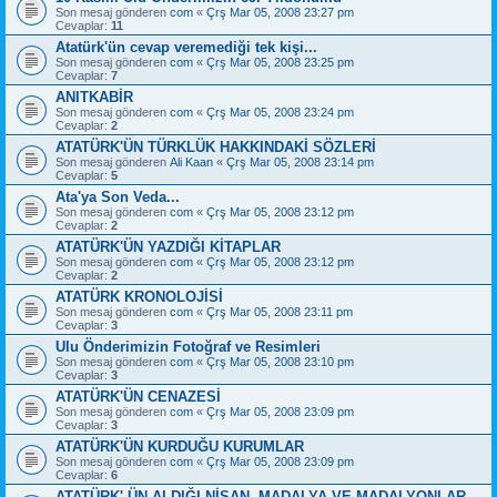
Son mesaj gönderen
com
«
Çrş Mar 05, 2008 23:27 pm
Cevaplar:
11
Atatürk'ün cevap veremediği tek kişi...
Son mesaj gönderen
com
«
Çrş Mar 05, 2008 23:25 pm
Cevaplar:
7
ANITKABİR
Son mesaj gönderen
com
«
Çrş Mar 05, 2008 23:24 pm
Cevaplar:
2
ATATÜRK'ÜN TÜRKLÜK HAKKINDAKİ SÖZLERİ
Son mesaj gönderen
Ali Kaan
«
Çrş Mar 05, 2008 23:14 pm
Cevaplar:
5
Ata'ya Son Veda...
Son mesaj gönderen
com
«
Çrş Mar 05, 2008 23:12 pm
Cevaplar:
2
ATATÜRK'ÜN YAZDIĞI KİTAPLAR
Son mesaj gönderen
com
«
Çrş Mar 05, 2008 23:12 pm
Cevaplar:
2
ATATÜRK KRONOLOJİSİ
Son mesaj gönderen
com
«
Çrş Mar 05, 2008 23:11 pm
Cevaplar:
3
Ulu Önderimizin Fotoğraf ve Resimleri
Son mesaj gönderen
com
«
Çrş Mar 05, 2008 23:10 pm
Cevaplar:
3
ATATÜRK'ÜN CENAZESİ
Son mesaj gönderen
com
«
Çrş Mar 05, 2008 23:09 pm
Cevaplar:
3
ATATÜRK'ÜN KURDUĞU KURUMLAR
Son mesaj gönderen
com
«
Çrş Mar 05, 2008 23:09 pm
Cevaplar:
6
ATATÜRK' ÜN ALDIĞI NİŞAN, MADALYA VE MADALYONLAR