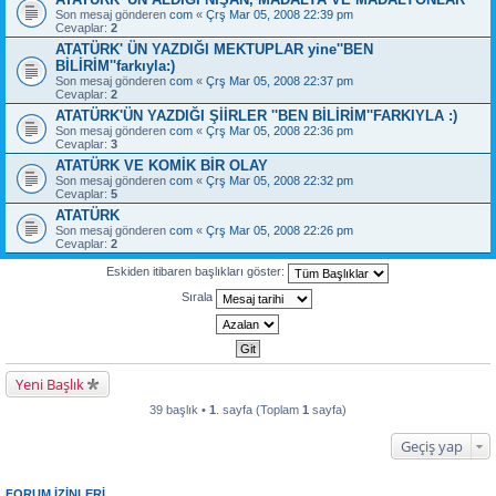
Son mesaj gönderen
com
«
Çrş Mar 05, 2008 22:39 pm
Cevaplar:
2
ATATÜRK' ÜN YAZDIĞI MEKTUPLAR yine''BEN
BİLİRİM''farkıyla:)
Son mesaj gönderen
com
«
Çrş Mar 05, 2008 22:37 pm
Cevaplar:
2
ATATÜRK'ÜN YAZDIĞI ŞİİRLER ''BEN BİLİRİM''FARKIYLA :)
Son mesaj gönderen
com
«
Çrş Mar 05, 2008 22:36 pm
Cevaplar:
3
ATATÜRK VE KOMİK BİR OLAY
Son mesaj gönderen
com
«
Çrş Mar 05, 2008 22:32 pm
Cevaplar:
5
ATATÜRK
Son mesaj gönderen
com
«
Çrş Mar 05, 2008 22:26 pm
Cevaplar:
2
Eskiden itibaren başlıkları göster:
Sırala
Yeni Başlık
39 başlık •
1
. sayfa (Toplam
1
sayfa)
Geçiş yap
FORUM IZINLERI