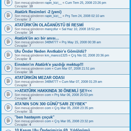
Son mesaj gönderen
rapin_kizi__
«
Cum Tem 25, 2008 23:26 pm
Cevaplar:
10
Atatürk Resimleri -2 (yeni)
Son mesaj gönderen
rapin_kizi__
«
Prş Tem 24, 2008 02:10 am
Cevaplar:
2
ATATÜRK'ÜN OLAĞANÜSTÜ Bİ RESMİ
Son mesaj gönderen
mançofur
«
Sal Haz 10, 2008 18:52 pm
Cevaplar:
14
Atatürk'ün acı bir anısı...
Son mesaj gönderen
34BM777
«
Prş May 15, 2008 00:38 am
Cevaplar:
7
Ulu Önder Neden Anıtkabir'e Gömüldü?
Son mesaj gönderen
km_manco1325
«
Çrş Nis 02, 2008 20:36 pm
Cevaplar:
8
Einstein'ın Atatürk'e yazdığı mektup!!!
Son mesaj gönderen
com
«
Cum Mar 07, 2008 21:51 pm
Cevaplar:
16
ATATÜRKÜN MEZAR ODASI
Son mesaj gönderen
34BM777
«
Cum Mar 07, 2008 01:29 am
Cevaplar:
3
>>ATATÜRK HAKKINDA 30 ÖNEMLİ ŞEY<<
Son mesaj gönderen
com
«
Prş Mar 06, 2008 20:53 pm
Cevaplar:
8
ATA'NIN SON 300 GÜNÜ''SARI ZEYBEK''
Son mesaj gönderen
com
«
Çrş Mar 05, 2008 23:35 pm
Cevaplar:
11
''ben hastayım çoçuk''
Son mesaj gönderen
com
«
Çrş Mar 05, 2008 23:32 pm
Cevaplar:
4
10 Kasım Ulu Önderimizin 69. Yıldönümü