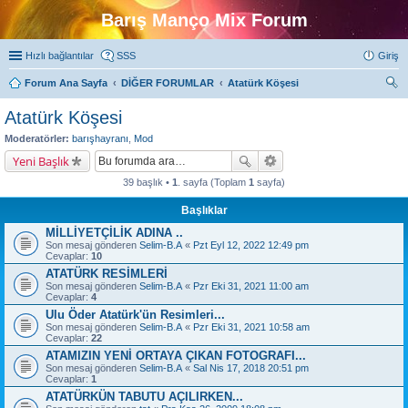
Barış Manço Mix Forum
Hızlı bağlantılar
SSS
Giriş
Forum Ana Sayfa
DİĞER FORUMLAR
Atatürk Köşesi
ra
Atatürk Köşesi
Moderatörler:
barışhayranı
,
Mod
Yeni Başlık
39 başlık •
1
. sayfa (Toplam
1
sayfa)
Başlıklar
MİLLİYETÇİLİK ADINA ..
Son mesaj gönderen
Selim-B.A
«
Pzt Eyl 12, 2022 12:49 pm
Cevaplar:
10
ATATÜRK RESİMLERİ
Son mesaj gönderen
Selim-B.A
«
Pzr Eki 31, 2021 11:00 am
Cevaplar:
4
Ulu Öder Atatürk'ün Resimleri...
Son mesaj gönderen
Selim-B.A
«
Pzr Eki 31, 2021 10:58 am
Cevaplar:
22
ATAMIZIN YENİ ORTAYA ÇIKAN FOTOGRAFI...
Son mesaj gönderen
Selim-B.A
«
Sal Nis 17, 2018 20:51 pm
Cevaplar:
1
ATATÜRKÜN TABUTU AÇILIRKEN...