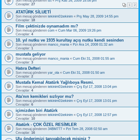
Son mesaj gönderen
tst
«
Prş Kas 26, 2009 18:08 pm
Cevaplar:
27
1
2
ATATÜRK SİLUETİ
Son mesaj gönderen
tekinim01tekinim
«
Prş May 28, 2009 14:55 pm
Cevaplar:
18
Film çektinizde oynamadım mı?
Son mesaj gönderen
com
«
Cum Mar 06, 2009 19:26 pm
Cevaplar:
4
10. yıl nutku ve 1935 kurultay açış nutku kendi sesinden
Son mesaj gönderen
manco_mania
«
Pzr Ara 14, 2008 01:32 am
Cevaplar:
1
mustafa geliyor
Son mesaj gönderen
manco_mania
«
Cum Eki 31, 2008 01:55 am
Cevaplar:
3
Hatıra Defteri
Son mesaj gönderen
yar_ola
«
Cum Eki 31, 2008 01:50 am
Cevaplar:
2
Mustafa Kemal Atatürk Yağlıboya Resmi.
Son mesaj gönderen
tekinim01tekinim
«
Çrş Eyl 17, 2008 13:04 pm
Cevaplar:
4
Ata'nın kemikleri sızlıyor mu?
Son mesaj gönderen
tekinim01tekinim
«
Çrş Eyl 17, 2008 13:01 pm
Cevaplar:
6
içimizden biri Atatürk
Son mesaj gönderen
tekinim01tekinim
«
Çrş Eyl 17, 2008 12:57 pm
Cevaplar:
10
Atatürk - ÇOK ÖZEL RESİMLER
Son mesaj gönderen
34BM777
«
Pzt Tem 28, 2008 02:50 am
Cevaplar:
16
Ulu önderimizi tanıyabilecek misiniz ?