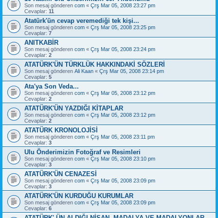
Son mesaj gönderen
com
«
Çrş Mar 05, 2008 23:27 pm
Cevaplar:
11
Atatürk'ün cevap veremediği tek kişi...
Son mesaj gönderen
com
«
Çrş Mar 05, 2008 23:25 pm
Cevaplar:
7
ANITKABİR
Son mesaj gönderen
com
«
Çrş Mar 05, 2008 23:24 pm
Cevaplar:
2
ATATÜRK'ÜN TÜRKLÜK HAKKINDAKİ SÖZLERİ
Son mesaj gönderen
Ali Kaan
«
Çrş Mar 05, 2008 23:14 pm
Cevaplar:
5
Ata'ya Son Veda...
Son mesaj gönderen
com
«
Çrş Mar 05, 2008 23:12 pm
Cevaplar:
2
ATATÜRK'ÜN YAZDIĞI KİTAPLAR
Son mesaj gönderen
com
«
Çrş Mar 05, 2008 23:12 pm
Cevaplar:
2
ATATÜRK KRONOLOJİSİ
Son mesaj gönderen
com
«
Çrş Mar 05, 2008 23:11 pm
Cevaplar:
3
Ulu Önderimizin Fotoğraf ve Resimleri
Son mesaj gönderen
com
«
Çrş Mar 05, 2008 23:10 pm
Cevaplar:
3
ATATÜRK'ÜN CENAZESİ
Son mesaj gönderen
com
«
Çrş Mar 05, 2008 23:09 pm
Cevaplar:
3
ATATÜRK'ÜN KURDUĞU KURUMLAR
Son mesaj gönderen
com
«
Çrş Mar 05, 2008 23:09 pm
Cevaplar:
6
ATATÜRK' ÜN ALDIĞI NİŞAN, MADALYA VE MADALYONLAR