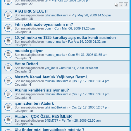
Son mesaj gönderen
tst
«
Prş Kas 26, 2009 18:08 pm
Cevaplar:
27
1
2
ATATÜRK SİLUETİ
Son mesaj gönderen
tekinim01tekinim
«
Prş May 28, 2009 14:55 pm
Cevaplar:
18
Film çektinizde oynamadım mı?
Son mesaj gönderen
com
«
Cum Mar 06, 2009 19:26 pm
Cevaplar:
4
10. yıl nutku ve 1935 kurultay açış nutku kendi sesinden
Son mesaj gönderen
manco_mania
«
Pzr Ara 14, 2008 01:32 am
Cevaplar:
1
mustafa geliyor
Son mesaj gönderen
manco_mania
«
Cum Eki 31, 2008 01:55 am
Cevaplar:
3
Hatıra Defteri
Son mesaj gönderen
yar_ola
«
Cum Eki 31, 2008 01:50 am
Cevaplar:
2
Mustafa Kemal Atatürk Yağlıboya Resmi.
Son mesaj gönderen
tekinim01tekinim
«
Çrş Eyl 17, 2008 13:04 pm
Cevaplar:
4
Ata'nın kemikleri sızlıyor mu?
Son mesaj gönderen
tekinim01tekinim
«
Çrş Eyl 17, 2008 13:01 pm
Cevaplar:
6
içimizden biri Atatürk
Son mesaj gönderen
tekinim01tekinim
«
Çrş Eyl 17, 2008 12:57 pm
Cevaplar:
10
Atatürk - ÇOK ÖZEL RESİMLER
Son mesaj gönderen
34BM777
«
Pzt Tem 28, 2008 02:50 am
Cevaplar:
16
Ulu önderimizi tanıyabilecek misiniz ?