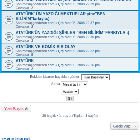
Son mesaj gönderen
com
«
Çrş Mar 05, 2008 22:39 pm
Cevaplar:
2
ATATÜRK' ÜN YAZDIĞI MEKTUPLAR yine''BEN
BİLİRİM''farkıyla:)
Son mesaj gönderen
com
«
Çrş Mar 05, 2008 22:37 pm
Cevaplar:
2
ATATÜRK'ÜN YAZDIĞI ŞİİRLER ''BEN BİLİRİM''FARKIYLA :)
Son mesaj gönderen
com
«
Çrş Mar 05, 2008 22:36 pm
Cevaplar:
3
ATATÜRK VE KOMİK BİR OLAY
Son mesaj gönderen
com
«
Çrş Mar 05, 2008 22:32 pm
Cevaplar:
5
ATATÜRK
Son mesaj gönderen
com
«
Çrş Mar 05, 2008 22:26 pm
Cevaplar:
2
Eskiden itibaren başlıkları göster:
Sırala
Yeni Başlık
39 başlık •
1
. sayfa (Toplam
1
sayfa)
Geçiş yap
FORUM IZINLERI