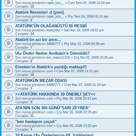
Son mesaj gönderen
rapin_kizi__
«
Cum Tem 25, 2008 23:26 pm
Cevaplar:
10
Atatürk Resimleri -2 (yeni)
Son mesaj gönderen
rapin_kizi__
«
Prş Tem 24, 2008 02:10 am
Cevaplar:
2
ATATÜRK'ÜN OLAĞANÜSTÜ Bİ RESMİ
Son mesaj gönderen
mançofur
«
Sal Haz 10, 2008 18:52 pm
Cevaplar:
14
Atatürk'ün acı bir anısı...
Son mesaj gönderen
34BM777
«
Prş May 15, 2008 00:38 am
Cevaplar:
7
Ulu Önder Neden Anıtkabir'e Gömüldü?
Son mesaj gönderen
km_manco1325
«
Çrş Nis 02, 2008 20:36 pm
Cevaplar:
8
Einstein'ın Atatürk'e yazdığı mektup!!!
Son mesaj gönderen
com
«
Cum Mar 07, 2008 21:51 pm
Cevaplar:
16
ATATÜRKÜN MEZAR ODASI
Son mesaj gönderen
34BM777
«
Cum Mar 07, 2008 01:29 am
Cevaplar:
3
>>ATATÜRK HAKKINDA 30 ÖNEMLİ ŞEY<<
Son mesaj gönderen
com
«
Prş Mar 06, 2008 20:53 pm
Cevaplar:
8
ATA'NIN SON 300 GÜNÜ''SARI ZEYBEK''
Son mesaj gönderen
com
«
Çrş Mar 05, 2008 23:35 pm
Cevaplar:
11
''ben hastayım çoçuk''
Son mesaj gönderen
com
«
Çrş Mar 05, 2008 23:32 pm
Cevaplar:
4
10 Kasım Ulu Önderimizin 69. Yıldönümü