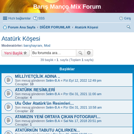
Barış Manço Mix Forum
Hızlı bağlantılar
SSS
Giriş
Forum Ana Sayfa
DİĞER FORUMLAR
Atatürk Köşesi
ra
Atatürk Köşesi
Moderatörler:
barışhayranı
,
Mod
Yeni Başlık
39 başlık •
1
. sayfa (Toplam
1
sayfa)
Başlıklar
MİLLİYETÇİLİK ADINA ..
Son mesaj gönderen
Selim-B.A
«
Pzt Eyl 12, 2022 12:49 pm
Cevaplar:
10
ATATÜRK RESİMLERİ
Son mesaj gönderen
Selim-B.A
«
Pzr Eki 31, 2021 11:00 am
Cevaplar:
4
Ulu Öder Atatürk'ün Resimleri...
Son mesaj gönderen
Selim-B.A
«
Pzr Eki 31, 2021 10:58 am
Cevaplar:
22
ATAMIZIN YENİ ORTAYA ÇIKAN FOTOGRAFI...
Son mesaj gönderen
Selim-B.A
«
Sal Nis 17, 2018 20:51 pm
Cevaplar:
1
ATATÜRKÜN TABUTU AÇILIRKEN...