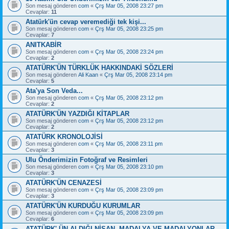
Son mesaj gönderen
com
«
Çrş Mar 05, 2008 23:27 pm
Cevaplar:
11
Atatürk'ün cevap veremediği tek kişi...
Son mesaj gönderen
com
«
Çrş Mar 05, 2008 23:25 pm
Cevaplar:
7
ANITKABİR
Son mesaj gönderen
com
«
Çrş Mar 05, 2008 23:24 pm
Cevaplar:
2
ATATÜRK'ÜN TÜRKLÜK HAKKINDAKİ SÖZLERİ
Son mesaj gönderen
Ali Kaan
«
Çrş Mar 05, 2008 23:14 pm
Cevaplar:
5
Ata'ya Son Veda...
Son mesaj gönderen
com
«
Çrş Mar 05, 2008 23:12 pm
Cevaplar:
2
ATATÜRK'ÜN YAZDIĞI KİTAPLAR
Son mesaj gönderen
com
«
Çrş Mar 05, 2008 23:12 pm
Cevaplar:
2
ATATÜRK KRONOLOJİSİ
Son mesaj gönderen
com
«
Çrş Mar 05, 2008 23:11 pm
Cevaplar:
3
Ulu Önderimizin Fotoğraf ve Resimleri
Son mesaj gönderen
com
«
Çrş Mar 05, 2008 23:10 pm
Cevaplar:
3
ATATÜRK'ÜN CENAZESİ
Son mesaj gönderen
com
«
Çrş Mar 05, 2008 23:09 pm
Cevaplar:
3
ATATÜRK'ÜN KURDUĞU KURUMLAR
Son mesaj gönderen
com
«
Çrş Mar 05, 2008 23:09 pm
Cevaplar:
6
ATATÜRK' ÜN ALDIĞI NİŞAN, MADALYA VE MADALYONLAR