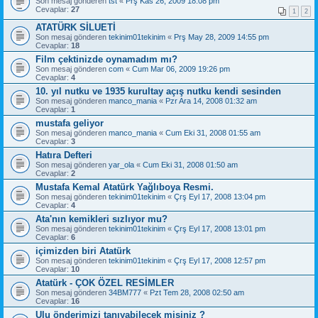
Son mesaj gönderen
tst
«
Prş Kas 26, 2009 18:08 pm
Cevaplar:
27
1
2
ATATÜRK SİLUETİ
Son mesaj gönderen
tekinim01tekinim
«
Prş May 28, 2009 14:55 pm
Cevaplar:
18
Film çektinizde oynamadım mı?
Son mesaj gönderen
com
«
Cum Mar 06, 2009 19:26 pm
Cevaplar:
4
10. yıl nutku ve 1935 kurultay açış nutku kendi sesinden
Son mesaj gönderen
manco_mania
«
Pzr Ara 14, 2008 01:32 am
Cevaplar:
1
mustafa geliyor
Son mesaj gönderen
manco_mania
«
Cum Eki 31, 2008 01:55 am
Cevaplar:
3
Hatıra Defteri
Son mesaj gönderen
yar_ola
«
Cum Eki 31, 2008 01:50 am
Cevaplar:
2
Mustafa Kemal Atatürk Yağlıboya Resmi.
Son mesaj gönderen
tekinim01tekinim
«
Çrş Eyl 17, 2008 13:04 pm
Cevaplar:
4
Ata'nın kemikleri sızlıyor mu?
Son mesaj gönderen
tekinim01tekinim
«
Çrş Eyl 17, 2008 13:01 pm
Cevaplar:
6
içimizden biri Atatürk
Son mesaj gönderen
tekinim01tekinim
«
Çrş Eyl 17, 2008 12:57 pm
Cevaplar:
10
Atatürk - ÇOK ÖZEL RESİMLER
Son mesaj gönderen
34BM777
«
Pzt Tem 28, 2008 02:50 am
Cevaplar:
16
Ulu önderimizi tanıyabilecek misiniz ?