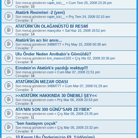
Son mesaj gönderen
rapin_kizi__
«
Cum Tem 25, 2008 23:26 pm
Cevaplar:
10
Atatürk Resimleri -2 (yeni)
Son mesaj gönderen
rapin_kizi__
«
Prş Tem 24, 2008 02:10 am
Cevaplar:
2
ATATÜRK'ÜN OLAĞANÜSTÜ Bİ RESMİ
Son mesaj gönderen
mançofur
«
Sal Haz 10, 2008 18:52 pm
Cevaplar:
14
Atatürk'ün acı bir anısı...
Son mesaj gönderen
34BM777
«
Prş May 15, 2008 00:38 am
Cevaplar:
7
Ulu Önder Neden Anıtkabir'e Gömüldü?
Son mesaj gönderen
km_manco1325
«
Çrş Nis 02, 2008 20:36 pm
Cevaplar:
8
Einstein'ın Atatürk'e yazdığı mektup!!!
Son mesaj gönderen
com
«
Cum Mar 07, 2008 21:51 pm
Cevaplar:
16
ATATÜRKÜN MEZAR ODASI
Son mesaj gönderen
34BM777
«
Cum Mar 07, 2008 01:29 am
Cevaplar:
3
>>ATATÜRK HAKKINDA 30 ÖNEMLİ ŞEY<<
Son mesaj gönderen
com
«
Prş Mar 06, 2008 20:53 pm
Cevaplar:
8
ATA'NIN SON 300 GÜNÜ''SARI ZEYBEK''
Son mesaj gönderen
com
«
Çrş Mar 05, 2008 23:35 pm
Cevaplar:
11
''ben hastayım çoçuk''
Son mesaj gönderen
com
«
Çrş Mar 05, 2008 23:32 pm
Cevaplar:
4
10 Kasım Ulu Önderimizin 69. Yıldönümü