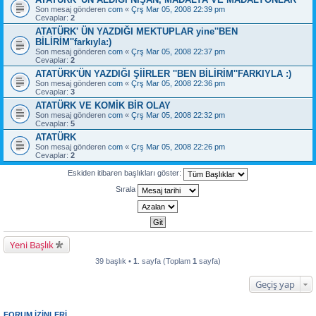
Son mesaj gönderen
com
«
Çrş Mar 05, 2008 22:39 pm
Cevaplar:
2
ATATÜRK' ÜN YAZDIĞI MEKTUPLAR yine''BEN
BİLİRİM''farkıyla:)
Son mesaj gönderen
com
«
Çrş Mar 05, 2008 22:37 pm
Cevaplar:
2
ATATÜRK'ÜN YAZDIĞI ŞİİRLER ''BEN BİLİRİM''FARKIYLA :)
Son mesaj gönderen
com
«
Çrş Mar 05, 2008 22:36 pm
Cevaplar:
3
ATATÜRK VE KOMİK BİR OLAY
Son mesaj gönderen
com
«
Çrş Mar 05, 2008 22:32 pm
Cevaplar:
5
ATATÜRK
Son mesaj gönderen
com
«
Çrş Mar 05, 2008 22:26 pm
Cevaplar:
2
Eskiden itibaren başlıkları göster:
Sırala
Yeni Başlık
39 başlık •
1
. sayfa (Toplam
1
sayfa)
Geçiş yap
FORUM IZINLERI