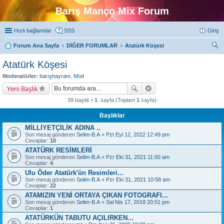
Barış Manço Mix Forum
Hızlı bağlantılar
SSS
Giriş
Forum Ana Sayfa
DİĞER FORUMLAR
Atatürk Köşesi
ra
Atatürk Köşesi
Moderatörler:
barışhayranı
,
Mod
Yeni Başlık
39 başlık •
1
. sayfa (Toplam
1
sayfa)
Başlıklar
MİLLİYETÇİLİK ADINA ..
Son mesaj gönderen
Selim-B.A
«
Pzt Eyl 12, 2022 12:49 pm
Cevaplar:
10
ATATÜRK RESİMLERİ
Son mesaj gönderen
Selim-B.A
«
Pzr Eki 31, 2021 11:00 am
Cevaplar:
4
Ulu Öder Atatürk'ün Resimleri...
Son mesaj gönderen
Selim-B.A
«
Pzr Eki 31, 2021 10:58 am
Cevaplar:
22
ATAMIZIN YENİ ORTAYA ÇIKAN FOTOGRAFI...
Son mesaj gönderen
Selim-B.A
«
Sal Nis 17, 2018 20:51 pm
Cevaplar:
1
ATATÜRKÜN TABUTU AÇILIRKEN...