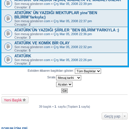
Son mesaj gönderen
com
«
Çrş Mar 05, 2008 22:39 pm
Cevaplar:
2
ATATÜRK' ÜN YAZDIĞI MEKTUPLAR yine''BEN
BİLİRİM''farkıyla:)
Son mesaj gönderen
com
«
Çrş Mar 05, 2008 22:37 pm
Cevaplar:
2
ATATÜRK'ÜN YAZDIĞI ŞİİRLER ''BEN BİLİRİM''FARKIYLA :)
Son mesaj gönderen
com
«
Çrş Mar 05, 2008 22:36 pm
Cevaplar:
3
ATATÜRK VE KOMİK BİR OLAY
Son mesaj gönderen
com
«
Çrş Mar 05, 2008 22:32 pm
Cevaplar:
5
ATATÜRK
Son mesaj gönderen
com
«
Çrş Mar 05, 2008 22:26 pm
Cevaplar:
2
Eskiden itibaren başlıkları göster:
Sırala
Yeni Başlık
39 başlık •
1
. sayfa (Toplam
1
sayfa)
Geçiş yap
FORUM IZINLERI