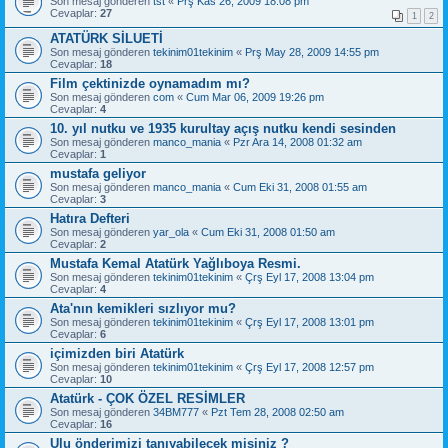
Son mesaj gönderen
tst
«
Prş Kas 26, 2009 18:08 pm
Cevaplar:
27
1
2
ATATÜRK SİLUETİ
Son mesaj gönderen
tekinim01tekinim
«
Prş May 28, 2009 14:55 pm
Cevaplar:
18
Film çektinizde oynamadım mı?
Son mesaj gönderen
com
«
Cum Mar 06, 2009 19:26 pm
Cevaplar:
4
10. yıl nutku ve 1935 kurultay açış nutku kendi sesinden
Son mesaj gönderen
manco_mania
«
Pzr Ara 14, 2008 01:32 am
Cevaplar:
1
mustafa geliyor
Son mesaj gönderen
manco_mania
«
Cum Eki 31, 2008 01:55 am
Cevaplar:
3
Hatıra Defteri
Son mesaj gönderen
yar_ola
«
Cum Eki 31, 2008 01:50 am
Cevaplar:
2
Mustafa Kemal Atatürk Yağlıboya Resmi.
Son mesaj gönderen
tekinim01tekinim
«
Çrş Eyl 17, 2008 13:04 pm
Cevaplar:
4
Ata'nın kemikleri sızlıyor mu?
Son mesaj gönderen
tekinim01tekinim
«
Çrş Eyl 17, 2008 13:01 pm
Cevaplar:
6
içimizden biri Atatürk
Son mesaj gönderen
tekinim01tekinim
«
Çrş Eyl 17, 2008 12:57 pm
Cevaplar:
10
Atatürk - ÇOK ÖZEL RESİMLER
Son mesaj gönderen
34BM777
«
Pzt Tem 28, 2008 02:50 am
Cevaplar:
16
Ulu önderimizi tanıyabilecek misiniz ?