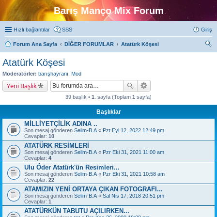
Barış Manço Mix Forum
Hızlı bağlantılar
SSS
Giriş
Forum Ana Sayfa
DİĞER FORUMLAR
Atatürk Köşesi
ra
Atatürk Köşesi
Moderatörler:
barışhayranı
,
Mod
Yeni Başlık
39 başlık •
1
. sayfa (Toplam
1
sayfa)
Başlıklar
MİLLİYETÇİLİK ADINA ..
Son mesaj gönderen
Selim-B.A
«
Pzt Eyl 12, 2022 12:49 pm
Cevaplar:
10
ATATÜRK RESİMLERİ
Son mesaj gönderen
Selim-B.A
«
Pzr Eki 31, 2021 11:00 am
Cevaplar:
4
Ulu Öder Atatürk'ün Resimleri...
Son mesaj gönderen
Selim-B.A
«
Pzr Eki 31, 2021 10:58 am
Cevaplar:
22
ATAMIZIN YENİ ORTAYA ÇIKAN FOTOGRAFI...
Son mesaj gönderen
Selim-B.A
«
Sal Nis 17, 2018 20:51 pm
Cevaplar:
1
ATATÜRKÜN TABUTU AÇILIRKEN...