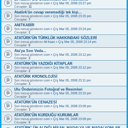
Son mesaj gönderen
com
«
Çrş Mar 05, 2008 23:27 pm
Cevaplar:
11
Atatürk'ün cevap veremediği tek kişi...
Son mesaj gönderen
com
«
Çrş Mar 05, 2008 23:25 pm
Cevaplar:
7
ANITKABİR
Son mesaj gönderen
com
«
Çrş Mar 05, 2008 23:24 pm
Cevaplar:
2
ATATÜRK'ÜN TÜRKLÜK HAKKINDAKİ SÖZLERİ
Son mesaj gönderen
Ali Kaan
«
Çrş Mar 05, 2008 23:14 pm
Cevaplar:
5
Ata'ya Son Veda...
Son mesaj gönderen
com
«
Çrş Mar 05, 2008 23:12 pm
Cevaplar:
2
ATATÜRK'ÜN YAZDIĞI KİTAPLAR
Son mesaj gönderen
com
«
Çrş Mar 05, 2008 23:12 pm
Cevaplar:
2
ATATÜRK KRONOLOJİSİ
Son mesaj gönderen
com
«
Çrş Mar 05, 2008 23:11 pm
Cevaplar:
3
Ulu Önderimizin Fotoğraf ve Resimleri
Son mesaj gönderen
com
«
Çrş Mar 05, 2008 23:10 pm
Cevaplar:
3
ATATÜRK'ÜN CENAZESİ
Son mesaj gönderen
com
«
Çrş Mar 05, 2008 23:09 pm
Cevaplar:
3
ATATÜRK'ÜN KURDUĞU KURUMLAR
Son mesaj gönderen
com
«
Çrş Mar 05, 2008 23:09 pm
Cevaplar:
6
ATATÜRK' ÜN ALDIĞI NİŞAN, MADALYA VE MADALYONLAR