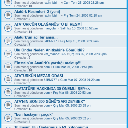
Son mesaj gönderen
rapin_kizi__
«
Cum Tem 25, 2008 23:26 pm
Cevaplar:
10
Atatürk Resimleri -2 (yeni)
Son mesaj gönderen
rapin_kizi__
«
Prş Tem 24, 2008 02:10 am
Cevaplar:
2
ATATÜRK'ÜN OLAĞANÜSTÜ Bİ RESMİ
Son mesaj gönderen
mançofur
«
Sal Haz 10, 2008 18:52 pm
Cevaplar:
14
Atatürk'ün acı bir anısı...
Son mesaj gönderen
34BM777
«
Prş May 15, 2008 00:38 am
Cevaplar:
7
Ulu Önder Neden Anıtkabir'e Gömüldü?
Son mesaj gönderen
km_manco1325
«
Çrş Nis 02, 2008 20:36 pm
Cevaplar:
8
Einstein'ın Atatürk'e yazdığı mektup!!!
Son mesaj gönderen
com
«
Cum Mar 07, 2008 21:51 pm
Cevaplar:
16
ATATÜRKÜN MEZAR ODASI
Son mesaj gönderen
34BM777
«
Cum Mar 07, 2008 01:29 am
Cevaplar:
3
>>ATATÜRK HAKKINDA 30 ÖNEMLİ ŞEY<<
Son mesaj gönderen
com
«
Prş Mar 06, 2008 20:53 pm
Cevaplar:
8
ATA'NIN SON 300 GÜNÜ''SARI ZEYBEK''
Son mesaj gönderen
com
«
Çrş Mar 05, 2008 23:35 pm
Cevaplar:
11
''ben hastayım çoçuk''
Son mesaj gönderen
com
«
Çrş Mar 05, 2008 23:32 pm
Cevaplar:
4
10 Kasım Ulu Önderimizin 69. Yıldönümü