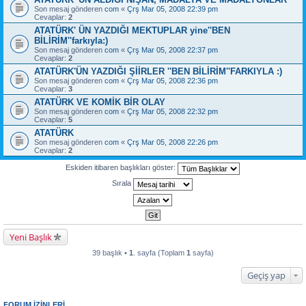
Son mesaj gönderen
com
«
Çrş Mar 05, 2008 22:39 pm
Cevaplar:
2
ATATÜRK' ÜN YAZDIĞI MEKTUPLAR yine''BEN
BİLİRİM''farkıyla:)
Son mesaj gönderen
com
«
Çrş Mar 05, 2008 22:37 pm
Cevaplar:
2
ATATÜRK'ÜN YAZDIĞI ŞİİRLER ''BEN BİLİRİM''FARKIYLA :)
Son mesaj gönderen
com
«
Çrş Mar 05, 2008 22:36 pm
Cevaplar:
3
ATATÜRK VE KOMİK BİR OLAY
Son mesaj gönderen
com
«
Çrş Mar 05, 2008 22:32 pm
Cevaplar:
5
ATATÜRK
Son mesaj gönderen
com
«
Çrş Mar 05, 2008 22:26 pm
Cevaplar:
2
Eskiden itibaren başlıkları göster:
Sırala
Yeni Başlık
39 başlık •
1
. sayfa (Toplam
1
sayfa)
Geçiş yap
FORUM IZINLERI