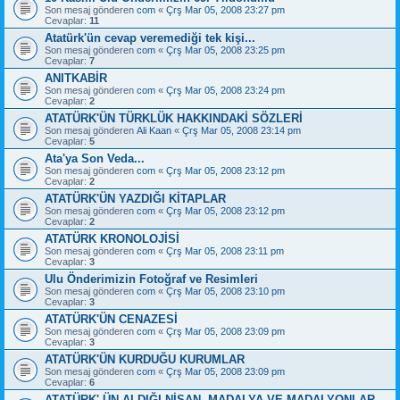
Son mesaj gönderen
com
«
Çrş Mar 05, 2008 23:27 pm
Cevaplar:
11
Atatürk'ün cevap veremediği tek kişi...
Son mesaj gönderen
com
«
Çrş Mar 05, 2008 23:25 pm
Cevaplar:
7
ANITKABİR
Son mesaj gönderen
com
«
Çrş Mar 05, 2008 23:24 pm
Cevaplar:
2
ATATÜRK'ÜN TÜRKLÜK HAKKINDAKİ SÖZLERİ
Son mesaj gönderen
Ali Kaan
«
Çrş Mar 05, 2008 23:14 pm
Cevaplar:
5
Ata'ya Son Veda...
Son mesaj gönderen
com
«
Çrş Mar 05, 2008 23:12 pm
Cevaplar:
2
ATATÜRK'ÜN YAZDIĞI KİTAPLAR
Son mesaj gönderen
com
«
Çrş Mar 05, 2008 23:12 pm
Cevaplar:
2
ATATÜRK KRONOLOJİSİ
Son mesaj gönderen
com
«
Çrş Mar 05, 2008 23:11 pm
Cevaplar:
3
Ulu Önderimizin Fotoğraf ve Resimleri
Son mesaj gönderen
com
«
Çrş Mar 05, 2008 23:10 pm
Cevaplar:
3
ATATÜRK'ÜN CENAZESİ
Son mesaj gönderen
com
«
Çrş Mar 05, 2008 23:09 pm
Cevaplar:
3
ATATÜRK'ÜN KURDUĞU KURUMLAR
Son mesaj gönderen
com
«
Çrş Mar 05, 2008 23:09 pm
Cevaplar:
6
ATATÜRK' ÜN ALDIĞI NİŞAN, MADALYA VE MADALYONLAR