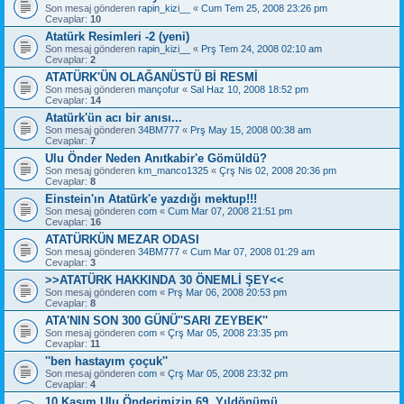
Son mesaj gönderen
rapin_kizi__
«
Cum Tem 25, 2008 23:26 pm
Cevaplar:
10
Atatürk Resimleri -2 (yeni)
Son mesaj gönderen
rapin_kizi__
«
Prş Tem 24, 2008 02:10 am
Cevaplar:
2
ATATÜRK'ÜN OLAĞANÜSTÜ Bİ RESMİ
Son mesaj gönderen
mançofur
«
Sal Haz 10, 2008 18:52 pm
Cevaplar:
14
Atatürk'ün acı bir anısı...
Son mesaj gönderen
34BM777
«
Prş May 15, 2008 00:38 am
Cevaplar:
7
Ulu Önder Neden Anıtkabir'e Gömüldü?
Son mesaj gönderen
km_manco1325
«
Çrş Nis 02, 2008 20:36 pm
Cevaplar:
8
Einstein'ın Atatürk'e yazdığı mektup!!!
Son mesaj gönderen
com
«
Cum Mar 07, 2008 21:51 pm
Cevaplar:
16
ATATÜRKÜN MEZAR ODASI
Son mesaj gönderen
34BM777
«
Cum Mar 07, 2008 01:29 am
Cevaplar:
3
>>ATATÜRK HAKKINDA 30 ÖNEMLİ ŞEY<<
Son mesaj gönderen
com
«
Prş Mar 06, 2008 20:53 pm
Cevaplar:
8
ATA'NIN SON 300 GÜNÜ''SARI ZEYBEK''
Son mesaj gönderen
com
«
Çrş Mar 05, 2008 23:35 pm
Cevaplar:
11
''ben hastayım çoçuk''
Son mesaj gönderen
com
«
Çrş Mar 05, 2008 23:32 pm
Cevaplar:
4
10 Kasım Ulu Önderimizin 69. Yıldönümü