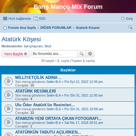
Barış Manço Mix Forum
Hızlı bağlantılar
SSS
Giriş
Forum Ana Sayfa
DİĞER FORUMLAR
Atatürk Köşesi
ra
Atatürk Köşesi
Moderatörler:
barışhayranı
,
Mod
Yeni Başlık
39 başlık •
1
. sayfa (Toplam
1
sayfa)
Başlıklar
MİLLİYETÇİLİK ADINA ..
Son mesaj gönderen
Selim-B.A
«
Pzt Eyl 12, 2022 12:49 pm
Cevaplar:
10
ATATÜRK RESİMLERİ
Son mesaj gönderen
Selim-B.A
«
Pzr Eki 31, 2021 11:00 am
Cevaplar:
4
Ulu Öder Atatürk'ün Resimleri...
Son mesaj gönderen
Selim-B.A
«
Pzr Eki 31, 2021 10:58 am
Cevaplar:
22
ATAMIZIN YENİ ORTAYA ÇIKAN FOTOGRAFI...
Son mesaj gönderen
Selim-B.A
«
Sal Nis 17, 2018 20:51 pm
Cevaplar:
1
ATATÜRKÜN TABUTU AÇILIRKEN...