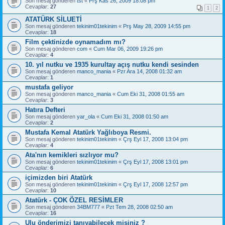
Son mesaj gönderen
tst
«
Prş Kas 26, 2009 18:08 pm
Cevaplar:
27
1
2
ATATÜRK SİLUETİ
Son mesaj gönderen
tekinim01tekinim
«
Prş May 28, 2009 14:55 pm
Cevaplar:
18
Film çektinizde oynamadım mı?
Son mesaj gönderen
com
«
Cum Mar 06, 2009 19:26 pm
Cevaplar:
4
10. yıl nutku ve 1935 kurultay açış nutku kendi sesinden
Son mesaj gönderen
manco_mania
«
Pzr Ara 14, 2008 01:32 am
Cevaplar:
1
mustafa geliyor
Son mesaj gönderen
manco_mania
«
Cum Eki 31, 2008 01:55 am
Cevaplar:
3
Hatıra Defteri
Son mesaj gönderen
yar_ola
«
Cum Eki 31, 2008 01:50 am
Cevaplar:
2
Mustafa Kemal Atatürk Yağlıboya Resmi.
Son mesaj gönderen
tekinim01tekinim
«
Çrş Eyl 17, 2008 13:04 pm
Cevaplar:
4
Ata'nın kemikleri sızlıyor mu?
Son mesaj gönderen
tekinim01tekinim
«
Çrş Eyl 17, 2008 13:01 pm
Cevaplar:
6
içimizden biri Atatürk
Son mesaj gönderen
tekinim01tekinim
«
Çrş Eyl 17, 2008 12:57 pm
Cevaplar:
10
Atatürk - ÇOK ÖZEL RESİMLER
Son mesaj gönderen
34BM777
«
Pzt Tem 28, 2008 02:50 am
Cevaplar:
16
Ulu önderimizi tanıyabilecek misiniz ?