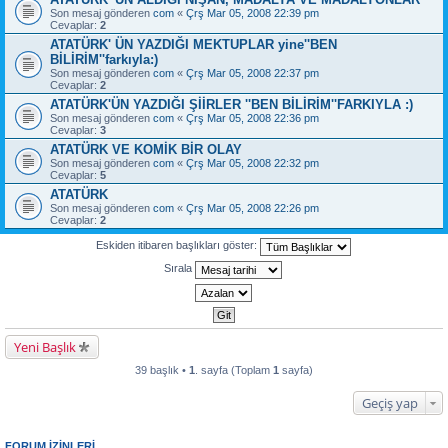
Son mesaj gönderen
com
«
Çrş Mar 05, 2008 22:39 pm
Cevaplar:
2
ATATÜRK' ÜN YAZDIĞI MEKTUPLAR yine''BEN
BİLİRİM''farkıyla:)
Son mesaj gönderen
com
«
Çrş Mar 05, 2008 22:37 pm
Cevaplar:
2
ATATÜRK'ÜN YAZDIĞI ŞİİRLER ''BEN BİLİRİM''FARKIYLA :)
Son mesaj gönderen
com
«
Çrş Mar 05, 2008 22:36 pm
Cevaplar:
3
ATATÜRK VE KOMİK BİR OLAY
Son mesaj gönderen
com
«
Çrş Mar 05, 2008 22:32 pm
Cevaplar:
5
ATATÜRK
Son mesaj gönderen
com
«
Çrş Mar 05, 2008 22:26 pm
Cevaplar:
2
Eskiden itibaren başlıkları göster:
Sırala
Yeni Başlık
39 başlık •
1
. sayfa (Toplam
1
sayfa)
Geçiş yap
FORUM IZINLERI