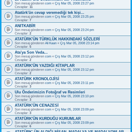
Son mesaj gönderen
com
«
Çrş Mar 05, 2008 23:27 pm
Cevaplar:
11
Atatürk'ün cevap veremediği tek kişi...
Son mesaj gönderen
com
«
Çrş Mar 05, 2008 23:25 pm
Cevaplar:
7
ANITKABİR
Son mesaj gönderen
com
«
Çrş Mar 05, 2008 23:24 pm
Cevaplar:
2
ATATÜRK'ÜN TÜRKLÜK HAKKINDAKİ SÖZLERİ
Son mesaj gönderen
Ali Kaan
«
Çrş Mar 05, 2008 23:14 pm
Cevaplar:
5
Ata'ya Son Veda...
Son mesaj gönderen
com
«
Çrş Mar 05, 2008 23:12 pm
Cevaplar:
2
ATATÜRK'ÜN YAZDIĞI KİTAPLAR
Son mesaj gönderen
com
«
Çrş Mar 05, 2008 23:12 pm
Cevaplar:
2
ATATÜRK KRONOLOJİSİ
Son mesaj gönderen
com
«
Çrş Mar 05, 2008 23:11 pm
Cevaplar:
3
Ulu Önderimizin Fotoğraf ve Resimleri
Son mesaj gönderen
com
«
Çrş Mar 05, 2008 23:10 pm
Cevaplar:
3
ATATÜRK'ÜN CENAZESİ
Son mesaj gönderen
com
«
Çrş Mar 05, 2008 23:09 pm
Cevaplar:
3
ATATÜRK'ÜN KURDUĞU KURUMLAR
Son mesaj gönderen
com
«
Çrş Mar 05, 2008 23:09 pm
Cevaplar:
6
ATATÜRK' ÜN ALDIĞI NİŞAN, MADALYA VE MADALYONLAR