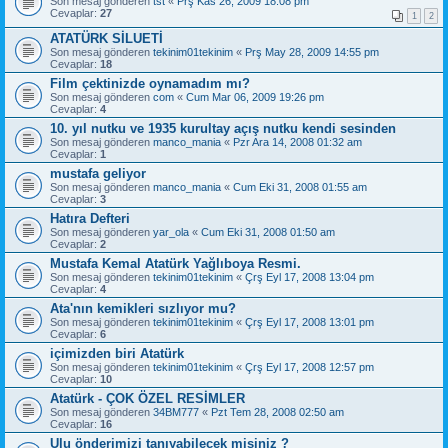
Son mesaj gönderen
tst
«
Prş Kas 26, 2009 18:08 pm
Cevaplar:
27
1
2
ATATÜRK SİLUETİ
Son mesaj gönderen
tekinim01tekinim
«
Prş May 28, 2009 14:55 pm
Cevaplar:
18
Film çektinizde oynamadım mı?
Son mesaj gönderen
com
«
Cum Mar 06, 2009 19:26 pm
Cevaplar:
4
10. yıl nutku ve 1935 kurultay açış nutku kendi sesinden
Son mesaj gönderen
manco_mania
«
Pzr Ara 14, 2008 01:32 am
Cevaplar:
1
mustafa geliyor
Son mesaj gönderen
manco_mania
«
Cum Eki 31, 2008 01:55 am
Cevaplar:
3
Hatıra Defteri
Son mesaj gönderen
yar_ola
«
Cum Eki 31, 2008 01:50 am
Cevaplar:
2
Mustafa Kemal Atatürk Yağlıboya Resmi.
Son mesaj gönderen
tekinim01tekinim
«
Çrş Eyl 17, 2008 13:04 pm
Cevaplar:
4
Ata'nın kemikleri sızlıyor mu?
Son mesaj gönderen
tekinim01tekinim
«
Çrş Eyl 17, 2008 13:01 pm
Cevaplar:
6
içimizden biri Atatürk
Son mesaj gönderen
tekinim01tekinim
«
Çrş Eyl 17, 2008 12:57 pm
Cevaplar:
10
Atatürk - ÇOK ÖZEL RESİMLER
Son mesaj gönderen
34BM777
«
Pzt Tem 28, 2008 02:50 am
Cevaplar:
16
Ulu önderimizi tanıyabilecek misiniz ?