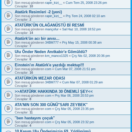
Son mesaj gönderen
rapin_kizi__
«
Cum Tem 25, 2008 23:26 pm
Cevaplar:
10
Atatürk Resimleri -2 (yeni)
Son mesaj gönderen
rapin_kizi__
«
Prş Tem 24, 2008 02:10 am
Cevaplar:
2
ATATÜRK'ÜN OLAĞANÜSTÜ Bİ RESMİ
Son mesaj gönderen
mançofur
«
Sal Haz 10, 2008 18:52 pm
Cevaplar:
14
Atatürk'ün acı bir anısı...
Son mesaj gönderen
34BM777
«
Prş May 15, 2008 00:38 am
Cevaplar:
7
Ulu Önder Neden Anıtkabir'e Gömüldü?
Son mesaj gönderen
km_manco1325
«
Çrş Nis 02, 2008 20:36 pm
Cevaplar:
8
Einstein'ın Atatürk'e yazdığı mektup!!!
Son mesaj gönderen
com
«
Cum Mar 07, 2008 21:51 pm
Cevaplar:
16
ATATÜRKÜN MEZAR ODASI
Son mesaj gönderen
34BM777
«
Cum Mar 07, 2008 01:29 am
Cevaplar:
3
>>ATATÜRK HAKKINDA 30 ÖNEMLİ ŞEY<<
Son mesaj gönderen
com
«
Prş Mar 06, 2008 20:53 pm
Cevaplar:
8
ATA'NIN SON 300 GÜNÜ''SARI ZEYBEK''
Son mesaj gönderen
com
«
Çrş Mar 05, 2008 23:35 pm
Cevaplar:
11
''ben hastayım çoçuk''
Son mesaj gönderen
com
«
Çrş Mar 05, 2008 23:32 pm
Cevaplar:
4
10 Kasım Ulu Önderimizin 69. Yıldönümü