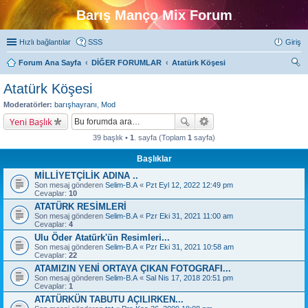
Barış Manço Mix Forum
Hızlı bağlantılar
SSS
Giriş
Forum Ana Sayfa
DİĞER FORUMLAR
Atatürk Köşesi
ra
Atatürk Köşesi
Moderatörler:
barışhayranı
,
Mod
Yeni Başlık
39 başlık •
1
. sayfa (Toplam
1
sayfa)
Başlıklar
MİLLİYETÇİLİK ADINA ..
Son mesaj gönderen
Selim-B.A
«
Pzt Eyl 12, 2022 12:49 pm
Cevaplar:
10
ATATÜRK RESİMLERİ
Son mesaj gönderen
Selim-B.A
«
Pzr Eki 31, 2021 11:00 am
Cevaplar:
4
Ulu Öder Atatürk'ün Resimleri...
Son mesaj gönderen
Selim-B.A
«
Pzr Eki 31, 2021 10:58 am
Cevaplar:
22
ATAMIZIN YENİ ORTAYA ÇIKAN FOTOGRAFI...
Son mesaj gönderen
Selim-B.A
«
Sal Nis 17, 2018 20:51 pm
Cevaplar:
1
ATATÜRKÜN TABUTU AÇILIRKEN...