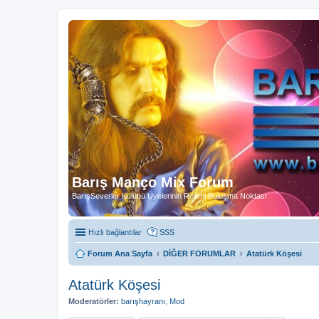
Barış Manço Mix Forum
BarışSeverler Kulübü Üyelerinin Resmi Buluşma Noktası
Hızlı bağlantılar
SSS
Forum Ana Sayfa
DİĞER FORUMLAR
Atatürk Köşesi
Atatürk Köşesi
Moderatörler:
barışhayranı
,
Mod