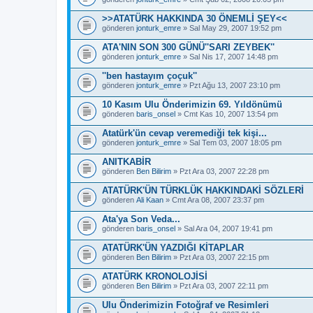
>>ATATÜRK HAKKINDA 30 ÖNEMLİ ŞEY<<
gönderen
jonturk_emre
» Sal May 29, 2007 19:52 pm
ATA'NIN SON 300 GÜNÜ''SARI ZEYBEK''
gönderen
jonturk_emre
» Sal Nis 17, 2007 14:48 pm
''ben hastayım çoçuk''
gönderen
jonturk_emre
» Pzt Ağu 13, 2007 23:10 pm
10 Kasım Ulu Önderimizin 69. Yıldönümü
gönderen
baris_onsel
» Cmt Kas 10, 2007 13:54 pm
Atatürk'ün cevap veremediği tek kişi...
gönderen
jonturk_emre
» Sal Tem 03, 2007 18:05 pm
ANITKABİR
gönderen
Ben Bilirim
» Pzt Ara 03, 2007 22:28 pm
ATATÜRK'ÜN TÜRKLÜK HAKKINDAKİ SÖZLERİ
gönderen
Ali Kaan
» Cmt Ara 08, 2007 23:37 pm
Ata'ya Son Veda...
gönderen
baris_onsel
» Sal Ara 04, 2007 19:41 pm
ATATÜRK'ÜN YAZDIĞI KİTAPLAR
gönderen
Ben Bilirim
» Pzt Ara 03, 2007 22:15 pm
ATATÜRK KRONOLOJİSİ
gönderen
Ben Bilirim
» Pzt Ara 03, 2007 22:11 pm
Ulu Önderimizin Fotoğraf ve Resimleri