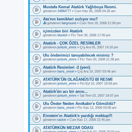
Mustafa Kemal Atatürk Yağlıboya Resmi.
gönderen
34BM777
» Cum Haz 06, 2008 04:26 am
Ata'nın kemikleri sızlıyor mu?
gönderen
fairground
» Cum Tem 18, 2008 21:09 pm
B
u
içimizden biri Atatürk
b
gönderen
blunish
» Pzr Tem 30, 2006 17:45 pm
a
ş
Atatürk - ÇOK ÖZEL RESİMLER
l
gönderen
ı
jonturk_emre
» Çrş Ara 05, 2007 14:18 pm
k
b
Ulu önderimizi tanıyabilecek misiniz ?
i
gönderen
jonturk_emre
» Pzr Tem 20, 2008 21:38 pm
r
a
Atatürk Resimleri -2 (yeni)
n
gönderen
baris_onsel
» Çrş Ara 19, 2007 03:46 am
k
e
ATATÜRK'ÜN OLAĞANÜSTÜ Bİ RESMİ
t
e
gönderen
jonturk_emre
» Pzt Eyl 10, 2007 19:59 pm
s
a
Atatürk'ün acı bir anısı...
h
gönderen
jonturk_emre
» Sal Tem 03, 2007 18:07 pm
i
p
Ulu Önder Neden Anıtkabir'e Gömüldü?
.
gönderen
baris_onsel
» Pzr Kas 12, 2006 03:08 am
Einstein'ın Atatürk'e yazdığı mektup!!!
gönderen
taskin
» Cum Kas 17, 2006 22:45 pm
ATATÜRKÜN MEZAR ODASI
gönderen
jonturk_emre
» Cmt Şub 02, 2008 20:03 pm