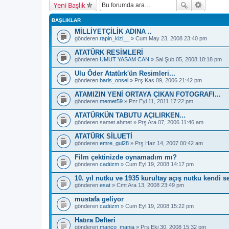
Yeni Başlık
BAŞLIKLAR
MİLLİYETÇİLİK ADINA ..
gönderen
rapin_kizi__
» Cum May 23, 2008 23:40 pm
ATATÜRK RESİMLERİ
gönderen
UMUT YASAM CAN
» Sal Şub 05, 2008 18:18 pm
Ulu Öder Atatürk'ün Resimleri...
gönderen
baris_onsel
» Prş Kas 09, 2006 21:42 pm
ATAMIZIN YENİ ORTAYA ÇIKAN FOTOGRAFI...
gönderen
memet59
» Pzr Eyl 11, 2011 17:22 pm
ATATÜRKÜN TABUTU AÇILIRKEN...
gönderen
samet ahmet
» Prş Ara 07, 2006 11:46 am
ATATÜRK SİLUETİ
gönderen
emre_gul28
» Prş Haz 14, 2007 00:42 am
Film çektinizde oynamadım mı?
gönderen
cadıizm
» Cum Eyl 19, 2008 14:17 pm
10. yıl nutku ve 1935 kurultay açış nutku kendi 
gönderen
esat
» Cmt Ara 13, 2008 23:49 pm
mustafa geliyor
gönderen
cadıizm
» Cum Eyl 19, 2008 15:22 pm
Hatıra Defteri
gönderen
manco_mania
» Prş Eki 30, 2008 15:32 pm