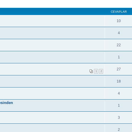
CEVAPLAR
10
4
22
1
27
1
2
18
4
sesinden
1
3
2