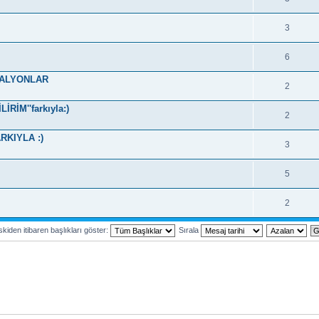
3
6
DALYONLAR
2
RİM''farkıyla:)
2
RKIYLA :)
3
5
2
kiden itibaren başlıkları göster:
Sırala