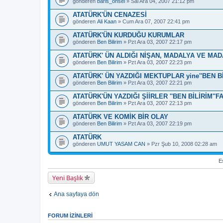
gönderen
baris_onsel
» Sal Ara 04, 2007 21:12 pm
ATATÜRK'ÜN CENAZESİ
gönderen
Ali Kaan
» Cum Ara 07, 2007 22:41 pm
ATATÜRK'ÜN KURDUĞU KURUMLAR
gönderen
Ben Bilirim
» Pzt Ara 03, 2007 22:17 pm
ATATÜRK' ÜN ALDIĞI NİŞAN, MADALYA VE MA
gönderen
Ben Bilirim
» Pzt Ara 03, 2007 22:23 pm
ATATÜRK' ÜN YAZDIĞI MEKTUPLAR yine''BEN BİLİ
gönderen
Ben Bilirim
» Pzt Ara 03, 2007 22:21 pm
ATATÜRK'ÜN YAZDIĞI ŞİİRLER ''BEN BİLİRİM''FA
gönderen
Ben Bilirim
» Pzt Ara 03, 2007 22:13 pm
ATATÜRK VE KOMİK BİR OLAY
gönderen
Ben Bilirim
» Pzt Ara 03, 2007 22:19 pm
ATATÜRK
gönderen
UMUT YASAM CAN
» Pzr Şub 10, 2008 02:28 am
Es
Yeni Başlık
Ana sayfaya dön
FORUM IZINLERI