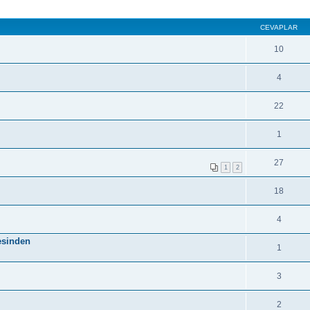
CEVAPLAR
10
4
22
1
27
1
2
18
4
sesinden
1
3
2