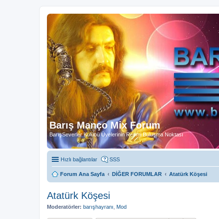
Barış Manço Mix Forum
BarışSeverler Kulübü Üyelerinin Resmi Buluşma Noktası
Hızlı bağlantılar
SSS
Forum Ana Sayfa
DİĞER FORUMLAR
Atatürk Köşesi
Atatürk Köşesi
Moderatörler:
barışhayranı
,
Mod