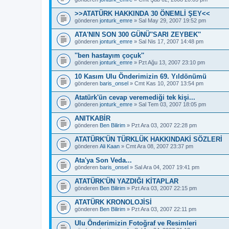
>>ATATÜRK HAKKINDA 30 ÖNEMLİ ŞEY<<
gönderen
jonturk_emre
» Sal May 29, 2007 19:52 pm
ATA'NIN SON 300 GÜNÜ''SARI ZEYBEK''
gönderen
jonturk_emre
» Sal Nis 17, 2007 14:48 pm
''ben hastayım çoçuk''
gönderen
jonturk_emre
» Pzt Ağu 13, 2007 23:10 pm
10 Kasım Ulu Önderimizin 69. Yıldönümü
gönderen
baris_onsel
» Cmt Kas 10, 2007 13:54 pm
Atatürk'ün cevap veremediği tek kişi...
gönderen
jonturk_emre
» Sal Tem 03, 2007 18:05 pm
ANITKABİR
gönderen
Ben Bilirim
» Pzt Ara 03, 2007 22:28 pm
ATATÜRK'ÜN TÜRKLÜK HAKKINDAKİ SÖZLERİ
gönderen
Ali Kaan
» Cmt Ara 08, 2007 23:37 pm
Ata'ya Son Veda...
gönderen
baris_onsel
» Sal Ara 04, 2007 19:41 pm
ATATÜRK'ÜN YAZDIĞI KİTAPLAR
gönderen
Ben Bilirim
» Pzt Ara 03, 2007 22:15 pm
ATATÜRK KRONOLOJİSİ
gönderen
Ben Bilirim
» Pzt Ara 03, 2007 22:11 pm
Ulu Önderimizin Fotoğraf ve Resimleri