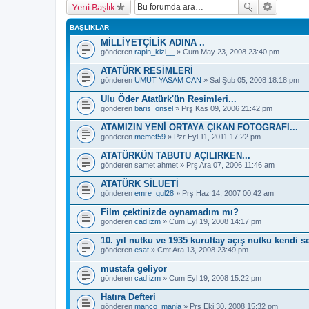
Yeni Başlık
BAŞLIKLAR
MİLLİYETÇİLİK ADINA ..
gönderen
rapin_kizi__
» Cum May 23, 2008 23:40 pm
ATATÜRK RESİMLERİ
gönderen
UMUT YASAM CAN
» Sal Şub 05, 2008 18:18 pm
Ulu Öder Atatürk'ün Resimleri...
gönderen
baris_onsel
» Prş Kas 09, 2006 21:42 pm
ATAMIZIN YENİ ORTAYA ÇIKAN FOTOGRAFI...
gönderen
memet59
» Pzr Eyl 11, 2011 17:22 pm
ATATÜRKÜN TABUTU AÇILIRKEN...
gönderen
samet ahmet
» Prş Ara 07, 2006 11:46 am
ATATÜRK SİLUETİ
gönderen
emre_gul28
» Prş Haz 14, 2007 00:42 am
Film çektinizde oynamadım mı?
gönderen
cadıizm
» Cum Eyl 19, 2008 14:17 pm
10. yıl nutku ve 1935 kurultay açış nutku kendi 
gönderen
esat
» Cmt Ara 13, 2008 23:49 pm
mustafa geliyor
gönderen
cadıizm
» Cum Eyl 19, 2008 15:22 pm
Hatıra Defteri
gönderen
manco_mania
» Prş Eki 30, 2008 15:32 pm