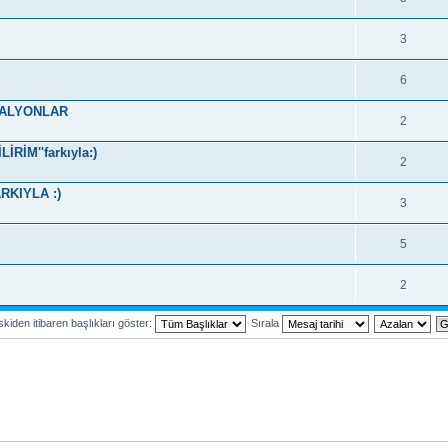
3
6
DALYONLAR
2
RİM''farkıyla:)
2
RKIYLA :)
3
5
2
kiden itibaren başlıkları göster:
Sırala