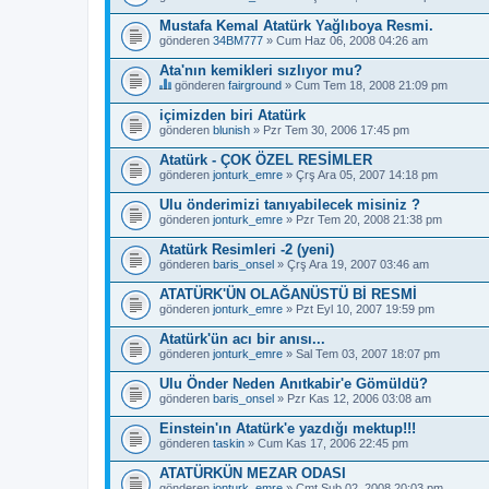
Mustafa Kemal Atatürk Yağlıboya Resmi.
gönderen
34BM777
» Cum Haz 06, 2008 04:26 am
Ata'nın kemikleri sızlıyor mu?
gönderen
fairground
» Cum Tem 18, 2008 21:09 pm
B
u
içimizden biri Atatürk
b
gönderen
blunish
» Pzr Tem 30, 2006 17:45 pm
a
ş
Atatürk - ÇOK ÖZEL RESİMLER
l
gönderen
ı
jonturk_emre
» Çrş Ara 05, 2007 14:18 pm
k
b
Ulu önderimizi tanıyabilecek misiniz ?
i
gönderen
jonturk_emre
» Pzr Tem 20, 2008 21:38 pm
r
a
Atatürk Resimleri -2 (yeni)
n
gönderen
baris_onsel
» Çrş Ara 19, 2007 03:46 am
k
e
ATATÜRK'ÜN OLAĞANÜSTÜ Bİ RESMİ
t
e
gönderen
jonturk_emre
» Pzt Eyl 10, 2007 19:59 pm
s
a
Atatürk'ün acı bir anısı...
h
gönderen
jonturk_emre
» Sal Tem 03, 2007 18:07 pm
i
p
Ulu Önder Neden Anıtkabir'e Gömüldü?
.
gönderen
baris_onsel
» Pzr Kas 12, 2006 03:08 am
Einstein'ın Atatürk'e yazdığı mektup!!!
gönderen
taskin
» Cum Kas 17, 2006 22:45 pm
ATATÜRKÜN MEZAR ODASI
gönderen
jonturk_emre
» Cmt Şub 02, 2008 20:03 pm