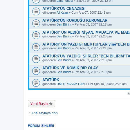
gönderen
baris_onsel
» Sal Ara 04, 2007 21:12 pm
ATATÜRK'ÜN CENAZESİ
gönderen
Ali Kaan
» Cum Ara 07, 2007 22:41 pm
ATATÜRK'ÜN KURDUĞU KURUMLAR
gönderen
Ben Bilirim
» Pzt Ara 03, 2007 22:17 pm
ATATÜRK' ÜN ALDIĞI NİŞAN, MADALYA VE MA
gönderen
Ben Bilirim
» Pzt Ara 03, 2007 22:23 pm
ATATÜRK' ÜN YAZDIĞI MEKTUPLAR yine''BEN BİLİ
gönderen
Ben Bilirim
» Pzt Ara 03, 2007 22:21 pm
ATATÜRK'ÜN YAZDIĞI ŞİİRLER ''BEN BİLİRİM''FA
gönderen
Ben Bilirim
» Pzt Ara 03, 2007 22:13 pm
ATATÜRK VE KOMİK BİR OLAY
gönderen
Ben Bilirim
» Pzt Ara 03, 2007 22:19 pm
ATATÜRK
gönderen
UMUT YASAM CAN
» Pzr Şub 10, 2008 02:28 am
Es
Yeni Başlık
Ana sayfaya dön
FORUM IZINLERI