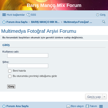
Barış Manço Mix Forum
Hızlı bağlantılar
SSS
Giriş
Forum Ana Sayfa
BARIŞ MANÇO MIX MULTIMEDYA FORUMLARI
Multimedya Fotoğraf Arşivi Forumu
ra
Multimedya Fotoğraf Arşivi Forumu
Bu forumdaki başlıkları okumak için gerekli izinlere sahip değilsiniz.
GIRIŞ
Kullanıcı adı:
Şifre:
Beni hatırla
Bu oturumda çevrimiçi olduğumu gizle
Geçiş yap
Forum Ana Sayfa
Bize ulaşın
Takım