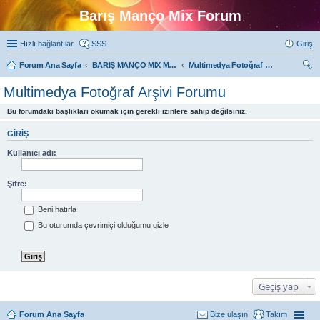
Barış Manço Mix Forum
Hızlı bağlantılar
SSS
Giriş
Forum Ana Sayfa
BARIŞ MANÇO MIX MULTIMEDYA FORUMLARI
Multimedya Fotoğraf Arşivi Forumu
ra
Multimedya Fotoğraf Arşivi Forumu
Bu forumdaki başlıkları okumak için gerekli izinlere sahip değilsiniz.
GIRIŞ
Kullanıcı adı:
Şifre:
Beni hatırla
Bu oturumda çevrimiçi olduğumu gizle
Geçiş yap
Forum Ana Sayfa
Bize ulaşın
Takım