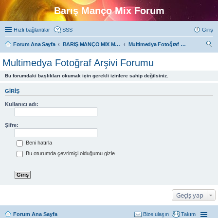
Barış Manço Mix Forum
Hızlı bağlantılar
SSS
Giriş
Forum Ana Sayfa
BARIŞ MANÇO MIX MULTIMEDYA FORUMLARI
Multimedya Fotoğraf Arşivi Forumu
ra
Multimedya Fotoğraf Arşivi Forumu
Bu forumdaki başlıkları okumak için gerekli izinlere sahip değilsiniz.
GIRIŞ
Kullanıcı adı:
Şifre:
Beni hatırla
Bu oturumda çevrimiçi olduğumu gizle
Geçiş yap
Forum Ana Sayfa
Bize ulaşın
Takım