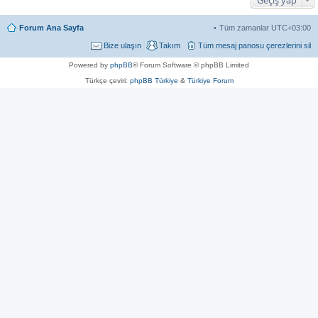
Forum Ana Sayfa
Tüm zamanlar
UTC+03:00
Bize ulaşın
Takım
Tüm mesaj panosu çerezlerini sil
Powered by
phpBB
® Forum Software © phpBB Limited
Türkçe çeviri:
phpBB Türkiye
&
Türkiye Forum