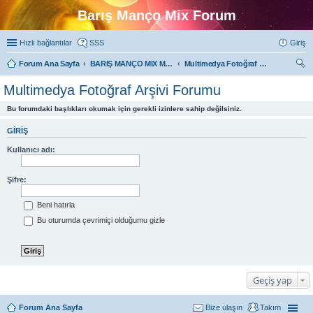
Barış Manço Mix Forum
Hızlı bağlantılar
SSS
Giriş
Forum Ana Sayfa
BARIŞ MANÇO MIX MULTIMEDYA FORUMLARI
Multimedya Fotoğraf Arşivi Forumu
ra
Multimedya Fotoğraf Arşivi Forumu
Bu forumdaki başlıkları okumak için gerekli izinlere sahip değilsiniz.
GIRIŞ
Kullanıcı adı:
Şifre:
Beni hatırla
Bu oturumda çevrimiçi olduğumu gizle
Geçiş yap
Forum Ana Sayfa
Bize ulaşın
Takım