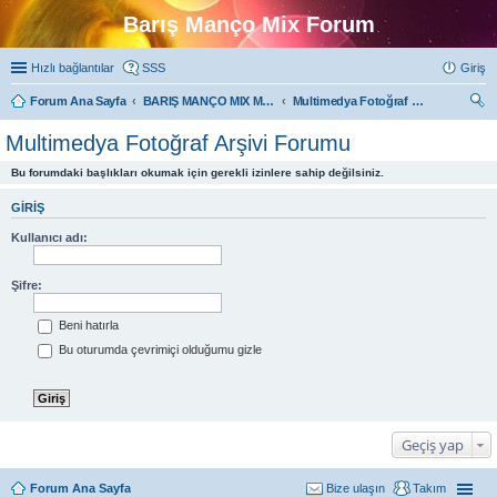
Barış Manço Mix Forum
Hızlı bağlantılar
SSS
Giriş
Forum Ana Sayfa
BARIŞ MANÇO MIX MULTIMEDYA FORUMLARI
Multimedya Fotoğraf Arşivi Forumu
ra
Multimedya Fotoğraf Arşivi Forumu
Bu forumdaki başlıkları okumak için gerekli izinlere sahip değilsiniz.
GIRIŞ
Kullanıcı adı:
Şifre:
Beni hatırla
Bu oturumda çevrimiçi olduğumu gizle
Geçiş yap
Forum Ana Sayfa
Bize ulaşın
Takım