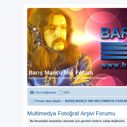
Barış Manço Mix Forum
BarışSeverler Kulübü Üyelerinin Resmi Buluşma Noktası
Hızlı bağlantılar
SSS
Forum Ana Sayfa
BARIŞ MANÇO MIX MULTIMEDYA FORUM
Multimedya Fotoğraf Arşivi Forumu
Bu forumdaki başlıkları okumak için gerekli izinlere sahip değilsiniz.