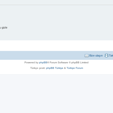
 gizle
Bize ulaşın
Ta
Powered by
phpBB
® Forum Software © phpBB Limited
Türkçe çeviri:
phpBB Türkiye
&
Türkiye Forum