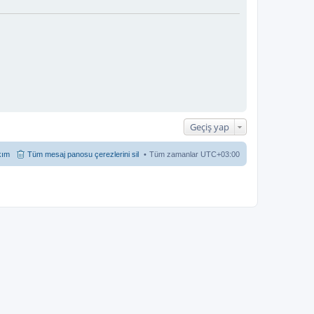
Geçiş yap
kım
Tüm mesaj panosu çerezlerini sil
Tüm zamanlar
UTC+03:00