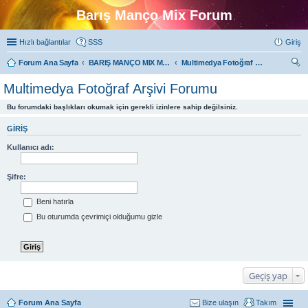
Barış Manço Mix Forum
Hızlı bağlantılar
SSS
Giriş
Forum Ana Sayfa
BARIŞ MANÇO MIX MULTIMEDYA FORUMLARI
Multimedya Fotoğraf Arşivi Forumu
ra
Multimedya Fotoğraf Arşivi Forumu
Bu forumdaki başlıkları okumak için gerekli izinlere sahip değilsiniz.
GIRIŞ
Kullanıcı adı:
Şifre:
Beni hatırla
Bu oturumda çevrimiçi olduğumu gizle
Geçiş yap
Forum Ana Sayfa
Bize ulaşın
Takım