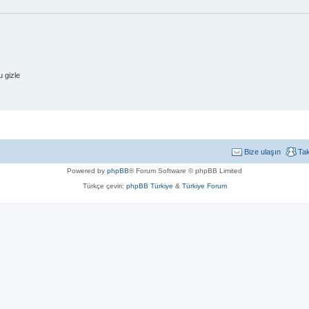
 gizle
Bize ulaşın
Ta
Powered by
phpBB
® Forum Software © phpBB Limited
Türkçe çeviri:
phpBB Türkiye
&
Türkiye Forum