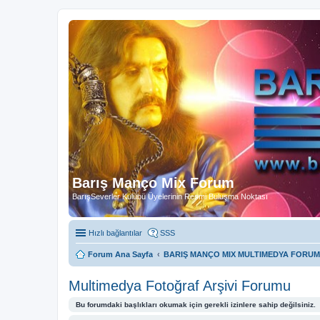
Barış Manço Mix Forum
BarışSeverler Kulübü Üyelerinin Resmi Buluşma Noktası
Hızlı bağlantılar
SSS
Forum Ana Sayfa
BARIŞ MANÇO MIX MULTIMEDYA FORUM
Multimedya Fotoğraf Arşivi Forumu
Bu forumdaki başlıkları okumak için gerekli izinlere sahip değilsiniz.