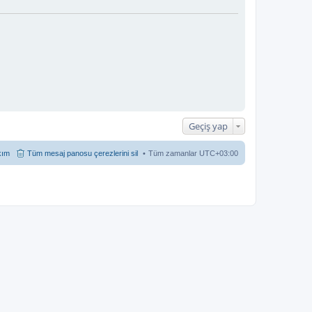
Geçiş yap
kım
Tüm mesaj panosu çerezlerini sil
Tüm zamanlar
UTC+03:00