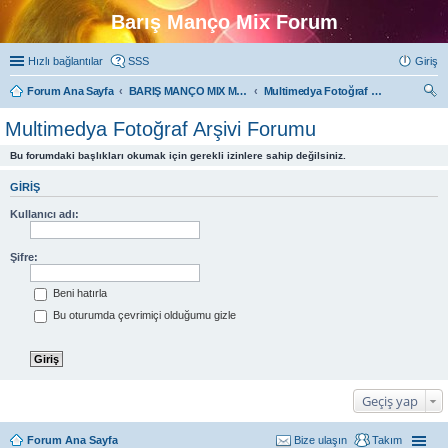
Barış Manço Mix Forum
Hızlı bağlantılar
SSS
Giriş
Forum Ana Sayfa
BARIŞ MANÇO MIX MULTIMEDYA FORUMLARI
Multimedya Fotoğraf Arşivi Forumu
ra
Multimedya Fotoğraf Arşivi Forumu
Bu forumdaki başlıkları okumak için gerekli izinlere sahip değilsiniz.
GIRIŞ
Kullanıcı adı:
Şifre:
Beni hatırla
Bu oturumda çevrimiçi olduğumu gizle
Geçiş yap
Forum Ana Sayfa
Bize ulaşın
Takım