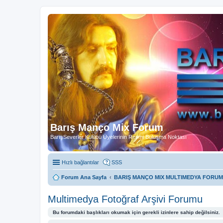
Barış Manço Mix Forum
BarışSeverler Kulübü Üyelerinin Resmi Buluşma Noktası
Hızlı bağlantılar
SSS
Forum Ana Sayfa
BARIŞ MANÇO MIX MULTIMEDYA FORUM
Multimedya Fotoğraf Arşivi Forumu
Bu forumdaki başlıkları okumak için gerekli izinlere sahip değilsiniz.