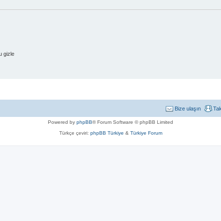
 gizle
Bize ulaşın
Ta
Powered by
phpBB
® Forum Software © phpBB Limited
Türkçe çeviri:
phpBB Türkiye
&
Türkiye Forum