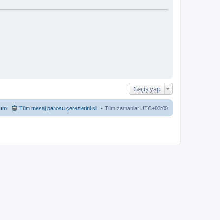
Geçiş yap
kım
Tüm mesaj panosu çerezlerini sil
Tüm zamanlar
UTC+03:00