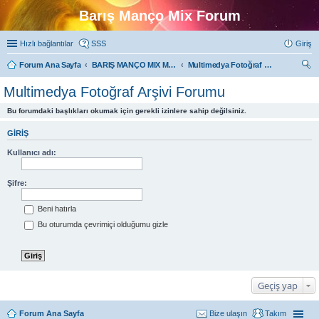
Barış Manço Mix Forum
Hızlı bağlantılar
SSS
Giriş
Forum Ana Sayfa
BARIŞ MANÇO MIX MULTIMEDYA FORUMLARI
Multimedya Fotoğraf Arşivi Forumu
ra
Multimedya Fotoğraf Arşivi Forumu
Bu forumdaki başlıkları okumak için gerekli izinlere sahip değilsiniz.
GIRIŞ
Kullanıcı adı:
Şifre:
Beni hatırla
Bu oturumda çevrimiçi olduğumu gizle
Geçiş yap
Forum Ana Sayfa
Bize ulaşın
Takım