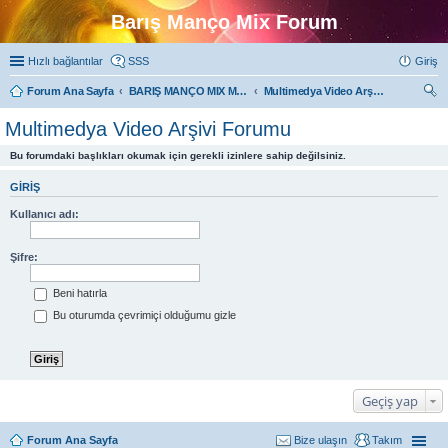
Barış Manço Mix Forum
Hızlı bağlantılar
SSS
Giriş
Forum Ana Sayfa
BARIŞ MANÇO MIX MULTIMEDYA FORUMLARI
Multimedya Video Arşivi Forumu
ra
Multimedya Video Arşivi Forumu
Bu forumdaki başlıkları okumak için gerekli izinlere sahip değilsiniz.
GIRIŞ
Kullanıcı adı:
Şifre:
Beni hatırla
Bu oturumda çevrimiçi olduğumu gizle
Geçiş yap
Forum Ana Sayfa
Bize ulaşın
Takım