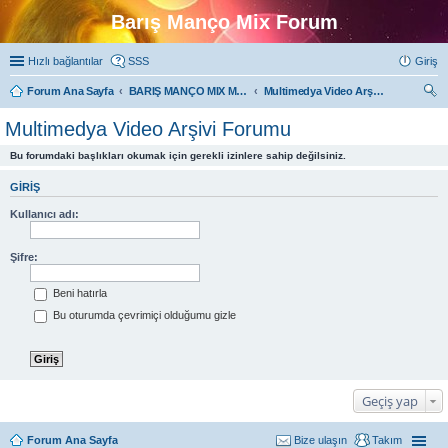
Barış Manço Mix Forum
Hızlı bağlantılar
SSS
Giriş
Forum Ana Sayfa
BARIŞ MANÇO MIX MULTIMEDYA FORUMLARI
Multimedya Video Arşivi Forumu
ra
Multimedya Video Arşivi Forumu
Bu forumdaki başlıkları okumak için gerekli izinlere sahip değilsiniz.
GIRIŞ
Kullanıcı adı:
Şifre:
Beni hatırla
Bu oturumda çevrimiçi olduğumu gizle
Geçiş yap
Forum Ana Sayfa
Bize ulaşın
Takım